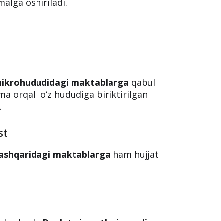
chun 1-sinfga qabul:
rtibi
qabul qilish jarayoni
reglamentga
adi. Jarayonlar
elektron shaklda
malga oshiriladi.
i
mikrohududidagi maktablarga
qabul
ma orqali o‘z hududiga biriktirilgan
.
st