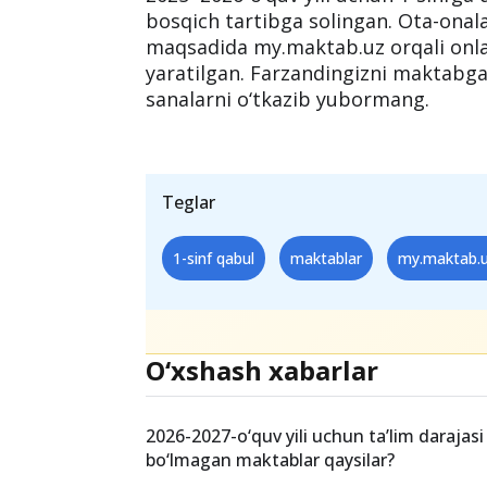
📞 71-203-07-04 📞 71-203-04-03
Xulosa
2025–2026-o‘quv yili uchun 1-sinfga 
bosqich tartibga solingan. Ota-onal
maqsadida my.maktab.uz orqali onla
yaratilgan. Farzandingizni maktabga
sanalarni o‘tkazib yubormang.
Teglar
1-sinf qabul
maktablar
my.maktab.u