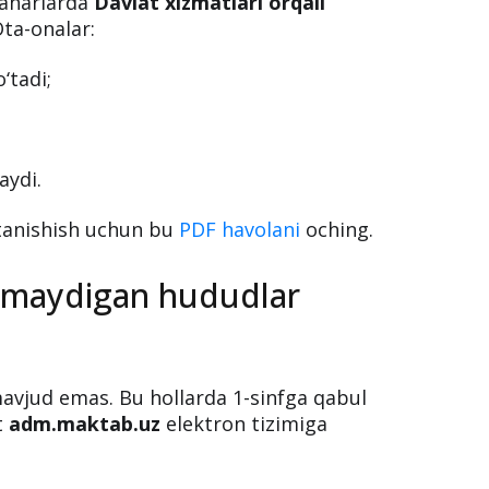
ashqaridagi maktablarga
ham hujjat
haharlarda
Davlat xizmatlari orqali
Ota-onalar:
‘tadi;
aydi.
tanishish uchun bu
PDF havolani
oching.
tilmaydigan hududlar