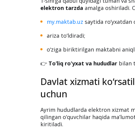
Ushbu bosqichda
mikrohududdan t
topshirish imkoniyati yaratiladi.
Elektron qabul tartibi
1-sinfga qabul quyidagi tuman va s
elektron tarzda
amalga oshiriladi. 
my.maktab.uz
saytida ro‘yxatdan o
ariza to‘ldiradi;
o‘ziga biriktirilgan maktabni aniql
👉
To‘liq ro‘yxat va hududlar
bilan 
Davlat xizmati ko‘rsa