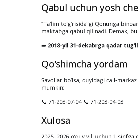
uchun
Ayrim hududlarda elektron xizmat m
qilingan o‘quvchilar haqida ma’lumo
kiritiladi.
Qabul uchun yosh che
“Ta’lim to‘g‘risida”gi Qonunga binoa
maktabga qabul qilinadi. Demak, bu
➡️
2018-yil 31-dekabrga qadar tug‘i
Qo‘shimcha yordam
Savollar bo‘lsa, quyidagi call-marka
mumkin: