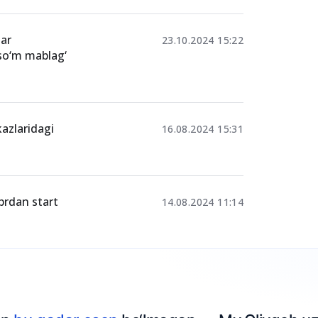
 yuqori
03-iyun 13:25
lar
23.10.2024 15:22
 so‘m mablag‘
azlaridagi
16.08.2024 15:31
brdan start
14.08.2024 11:14