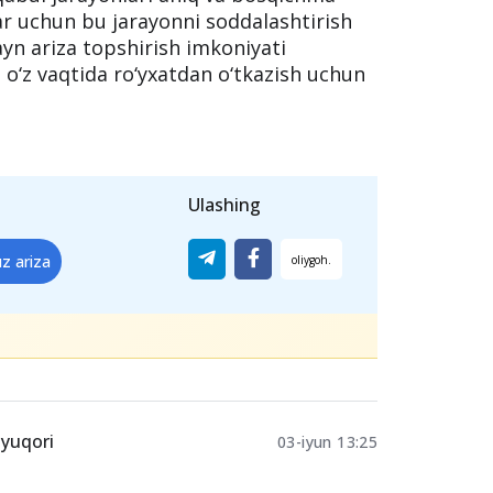
qabul jarayonlari aniq va bosqichma-
ar uchun bu jarayonni soddalashtirish
yn ariza topshirish imkoniyati
 o‘z vaqtida ro‘yxatdan o‘tkazish uchun
Ulashing
z ariza