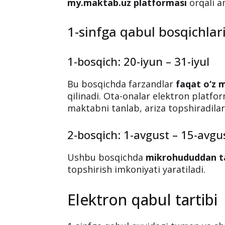
2025–2026-o‘quv yili u
Boshlanish sanasi va ta
2025–2026-o‘quv yili uchun 1-sinfga 
muvofiq 2 bosqichda
amalga oshiril
my.maktab.uz platformasi
orqali a
1-sinfga qabul bosqichlar
1-bosqich: 20-iyun – 31-iyul
Bu bosqichda farzandlar
faqat o‘z 
qilinadi. Ota-onalar elektron platfor
maktabni tanlab, ariza topshiradilar
2-bosqich: 1-avgust – 15-avgu