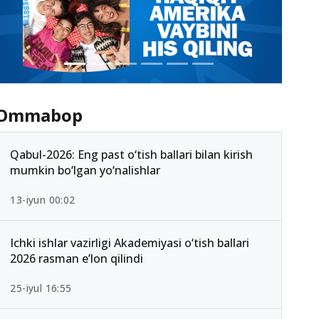
Ommabop
Qabul-2026: Eng past o‘tish ballari bilan kirish
mumkin bo‘lgan yo‘nalishlar
13-iyun 00:02
Ichki ishlar vazirligi Akademiyasi o‘tish ballari
2026 rasman e’lon qilindi
25-iyul 16:55