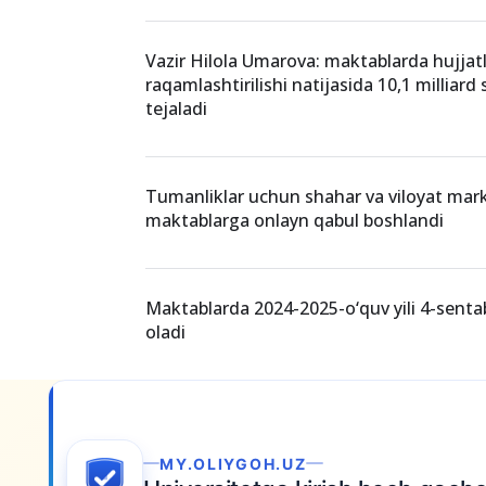
O‘xshash xabarlar
2026-2027-o‘quv yili uchun taʼlim darajasi
bo‘lmagan maktablar qaysilar?
Vazir Hilola Umarova: maktablarda hujjat
raqamlashtirilishi natijasida 10,1 milliard
tejaladi
Tumanliklar uchun shahar va viloyat mark
maktablarga onlayn qabul boshlandi
Maktablarda 2024-2025-o‘quv yili 4-senta