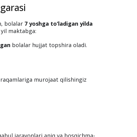
avjud emas. Bu hollarda 1-sinfga qabul
t
adm.maktab.uz
elektron tizimiga
garasi
n, bolalar
7 yoshga to‘ladigan yilda
 yil maktabga:
lgan
bolalar hujjat topshira oladi.
z raqamlariga murojaat qilishingiz