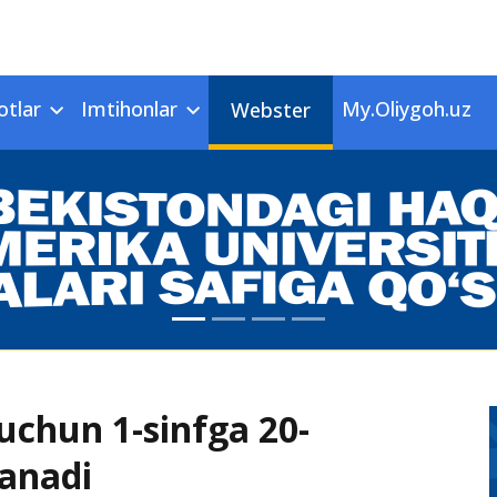
otlar
Imtihonlar
My.Oliygoh.uz
Webster
 uchun 1-sinfga 20-
lanadi