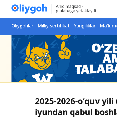
Aniq maqsad -
g'alabaga yetaklaydi
Oliygohlar
Milliy sertifikat
Yangiliklar
Ma'lum
2025-2026-o‘quv yili
iyundan qabul bosh