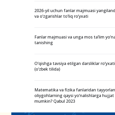
qabul-2021
fanlar majmuasi
kimyod
O‘xshash xabarlar
2026-yil uchun fanlar majmuasi yangilandi
va o‘zgarishlar to‘liq ro‘yxati
Fanlar majmuasi va unga mos ta’lim yo‘nal
tanishing
O‘qishga tavsiya etilgan darsliklar ro‘yxati
(o‘zbek tilida)