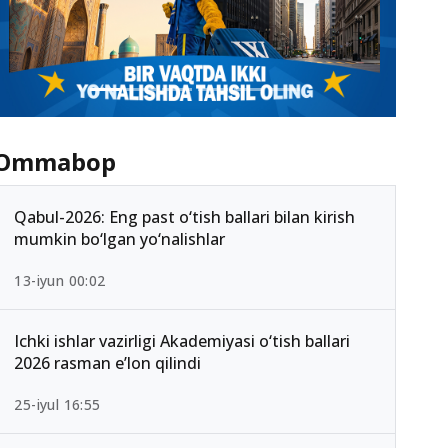
Ommabop
Qabul-2026: Eng past o‘tish ballari bilan kirish
mumkin bo‘lgan yo‘nalishlar
13-iyun 00:02
Ichki ishlar vazirligi Akademiyasi o‘tish ballari
2026 rasman e’lon qilindi
25-iyul 16:55