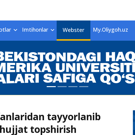
otlar
Imtihonlar
My.Oliygoh.uz
Webster
fanlaridan tayyorlanib
 hujjat topshirish