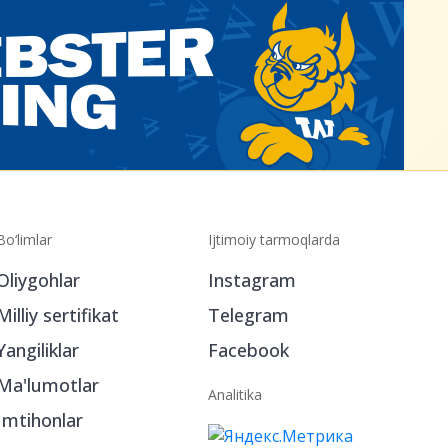
Bo‘limlar
Ijtimoiy tarmoqlarda
Oliygohlar
Instagram