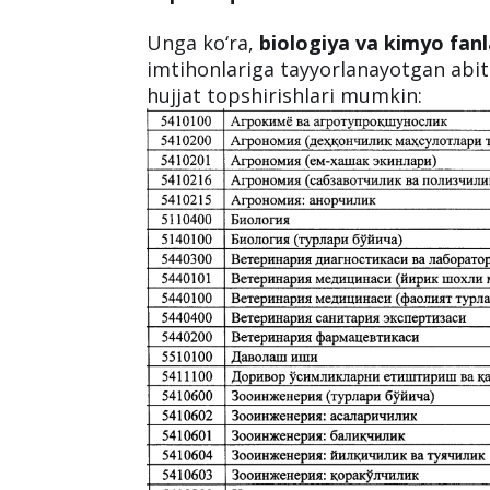
O‘zbekiston Respublikasi ta’lim muas
bo‘yicha Davlat komissiyasining
10-s
uchun respublika oliy ta’lim muassas
yo‘nalishlariga mos test sinovi tops
topshiriqlari soni hamda baholash
Unga ko‘ra,
biologiya va kimyo fanl
imtihonlariga tayyorlanayotgan abitu
hujjat topshirishlari mumkin: