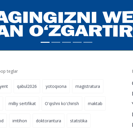
ib,
19.06.2023 15:36
 topshirish
p teglar
iyent
qabul2026
yotoqxona
magistratura