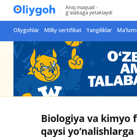
Aniq maqsad -
g'alabaga yetaklaydi
Oliygohlar
Milliy sertifikat
Yangiliklar
Ma'lum
Biologiya va kimyo 
qaysi yo‘nalishlarga