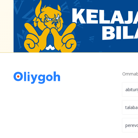
Matematika va fizika fanlaridan tayyorlan
oliygohlarning qaysi yo‘nalishlarga hujjat
mumkin? Qabul 2023
Ommabo
abitur