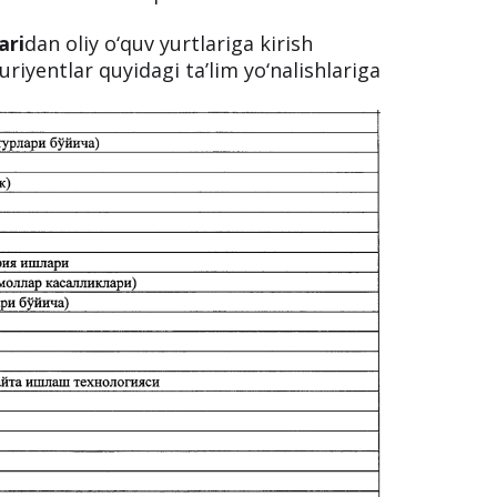
sasalariga o‘qishga qabul qilish
on bayoni bilan 2021-2022-o‘quv yili
alarining bakalavriat ta’lim
hiriladigan
fanlar majmuasi, test
 mezonlari
tasdiqlandi.
ari
dan oliy o‘quv yurtlariga kirish
riyentlar quyidagi taʼlim yo‘nalishlariga