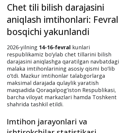
Chet tili bilish darajasini
aniqlash imtihonlari: Fevral
bosqichi yakunlandi
2026-yilning
14-16-fevral
kunlari
respublikamiz bo‘ylab chet tillarini bilish
darajasini aniqlashga qaratilgan navbatdagi
malaka imtihonlarining asosiy qismi bo‘lib
o‘tdi. Mazkur imtihonlar talabgorlarga
maksimal darajada qulaylik yaratish
maqsadida Qoraqalpog‘iston Respublikasi,
barcha viloyat markazlari hamda Toshkent
shahrida tashkil etildi.
Imtihon jarayonlari va
ishtirokchilar statistikasi