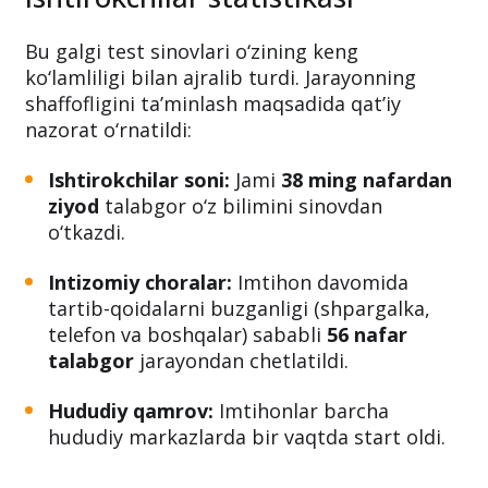
Bu galgi test sinovlari o‘zining keng
ko‘lamliligi bilan ajralib turdi. Jarayonning
shaffofligini ta’minlash maqsadida qat’iy
nazorat o‘rnatildi:
Ishtirokchilar soni:
Jami
38 ming nafardan
ziyod
talabgor o‘z bilimini sinovdan
o‘tkazdi.
Intizomiy choralar:
Imtihon davomida
tartib-qoidalarni buzganligi (shpargalka,
telefon va boshqalar) sababli
56 nafar
talabgor
jarayondan chetlatildi.
Hududiy qamrov:
Imtihonlar barcha
hududiy markazlarda bir vaqtda start oldi.