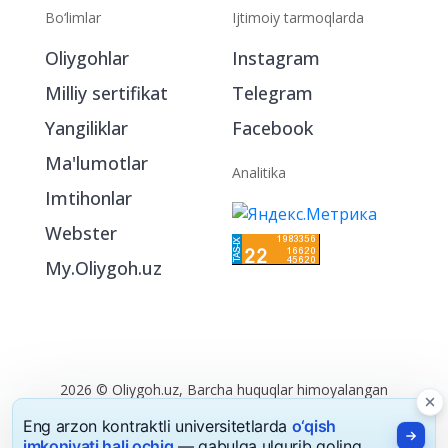
Bo‘limlar
Ijtimoiy tarmoqlarda
Oliygohlar
Instagram
Milliy sertifikat
Telegram
Yangiliklar
Facebook
Ma'lumotlar
Analitika
Imtihonlar
Webster
My.Oliygoh.uz
Eng arzon kontraktli universitetlarda
o‘qish
imkoniyati hali ochiq
— qabulga ulgurib qoling.