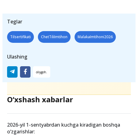
Teglar
Tilsertifikati
ChetTiliImtihon
MalakaImtihoni2026
Ulashing
O‘xshash xabarlar
2026-yil 1-sentyabrdan kuchga kiradigan boshqa
o‘zgarishlar: