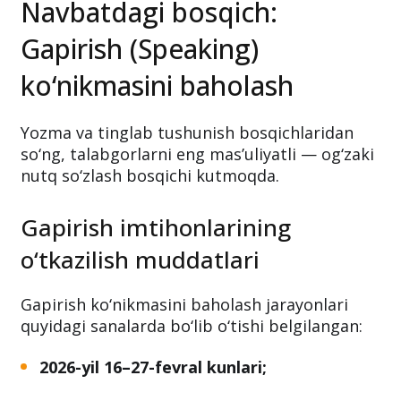
Navbatdagi bosqich:
Gapirish (Speaking)
ko‘nikmasini baholash
Yozma va tinglab tushunish bosqichlaridan
so‘ng, talabgorlarni eng mas’uliyatli — og‘zaki
nutq so‘zlash bosqichi kutmoqda.
Gapirish imtihonlarining
o‘tkazilish muddatlari
Gapirish ko‘nikmasini baholash jarayonlari
quyidagi sanalarda bo‘lib o‘tishi belgilangan:
2026-yil 16–27-fevral kunlari;