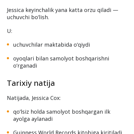
Jessica keyinchalik yana katta orzu qiladi —
uchuvchi bo‘lish.
U:
uchuvchilar maktabida o‘qiydi
oyoqlari bilan samolyot boshqarishni
o‘rganadi
Tarixiy natija
Natijada, Jessica Cox:
qo‘lsiz holda samolyot boshqargan ilk
ayolga aylanadi
Guinness World Records kitobiga kiritiladi