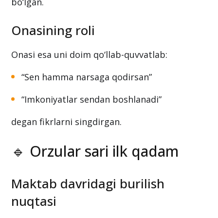
bo‘lgan.
Onasining roli
Onasi esa uni doim qo‘llab-quvvatlab:
“Sen hamma narsaga qodirsan”
“Imkoniyatlar sendan boshlanadi”
degan fikrlarni singdirgan.
🔹 Orzular sari ilk qadam
Maktab davridagi burilish
nuqtasi