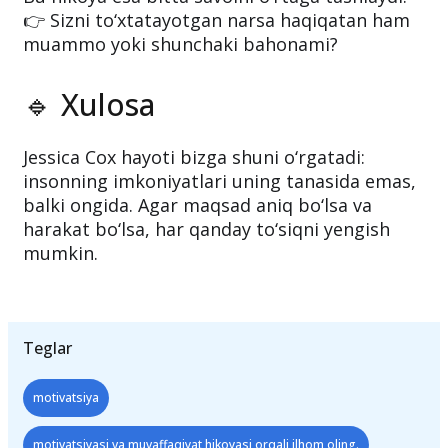
👉 Sizni to‘xtatayotgan narsa haqiqatan ham
muammo yoki shunchaki bahonami?
🔹 Xulosa
Jessica Cox hayoti bizga shuni o‘rgatadi:
insonning imkoniyatlari uning tanasida emas,
balki ongida. Agar maqsad aniq bo‘lsa va
harakat bo‘lsa, har qanday to‘siqni yengish
mumkin.
Teglar
motivatsiya
motivatsiyasi va muvaffaqiyat hikoyasi orqali ilhom oling.