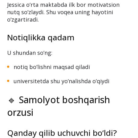
Jessica o‘rta maktabda ilk bor motivatsion
nutq so‘zlaydi. Shu voqea uning hayotini
o‘zgartiradi.
Notiqlikka qadam
U shundan so‘ng:
notiq bo‘lishni maqsad qiladi
universitetda shu yo‘nalishda o‘qiydi
🔹 Samolyot boshqarish
orzusi
Qanday qilib uchuvchi bo‘ldi?