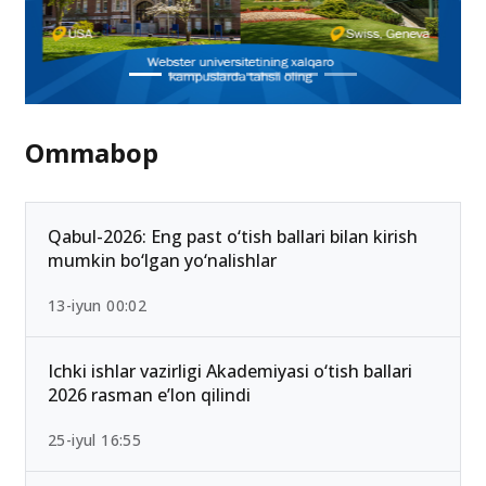
Ommabop
Qabul-2026: Eng past o‘tish ballari bilan kirish
mumkin bo‘lgan yo‘nalishlar
13-iyun 00:02
Ichki ishlar vazirligi Akademiyasi o‘tish ballari
2026 rasman e’lon qilindi
25-iyul 16:55