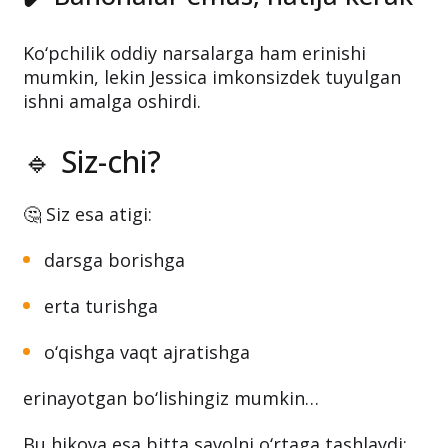
Ko‘pchilik oddiy narsalarga ham erinishi
mumkin, lekin Jessica imkonsizdek tuyulgan
ishni amalga oshirdi.
🔹 Siz-chi?
🤔 Siz esa atigi:
darsga borishga
erta turishga
o‘qishga vaqt ajratishga
erinayotgan bo‘lishingiz mumkin…
Bu hikoya esa bitta savolni o‘rtaga tashlaydi: