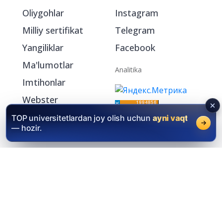
Oliygohlar
Instagram
Milliy sertifikat
Telegram
Yangiliklar
Facebook
Ma'lumotlar
Analitika
Imtihonlar
Webster
My.Oliygoh.uz
TOP universitetlardan joy olish uchun
ayni vaqt
— hozir.
2026 © Oliygoh.uz, Barcha huquqlar himoyalangan
Reklama
/
Foydalanish shartlari