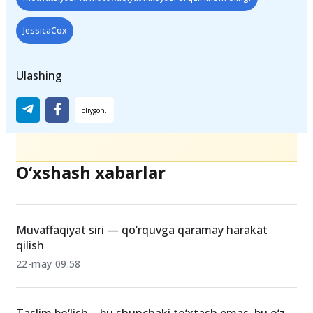
JessicaCox
Ulashing
O‘xshash xabarlar
Muvaffaqiyat siri — qo‘rquvga qaramay harakat
qilish
22-may 09:58
Taslim bo‘lish – bu shunchaki to‘xtash emas, bu o‘z