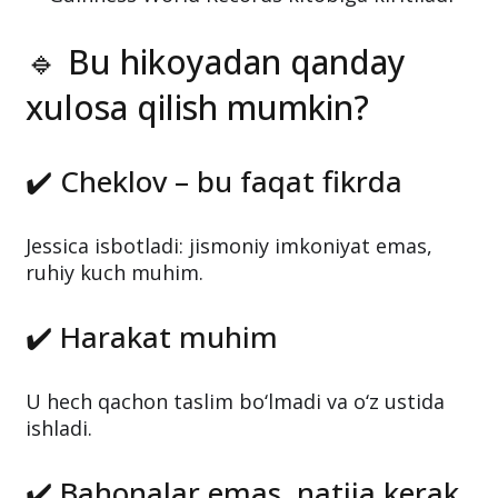
🔹 Bu hikoyadan qanday
xulosa qilish mumkin?
✔️ Cheklov – bu faqat fikrda
Jessica isbotladi: jismoniy imkoniyat emas,
ruhiy kuch muhim.
✔️ Harakat muhim
U hech qachon taslim bo‘lmadi va o‘z ustida
ishladi.
✔️ Bahonalar emas, natija kerak