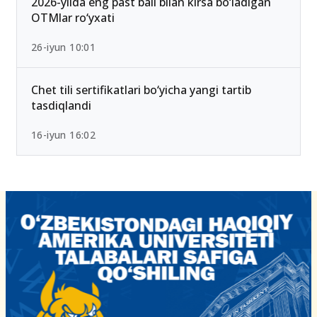
2026-yilda eng past ball bilan kirsa bo‘ladigan
OTMlar ro‘yxati
26-iyun 10:01
Chet tili sertifikatlari bo‘yicha yangi tartib
tasdiqlandi
16-iyun 16:02