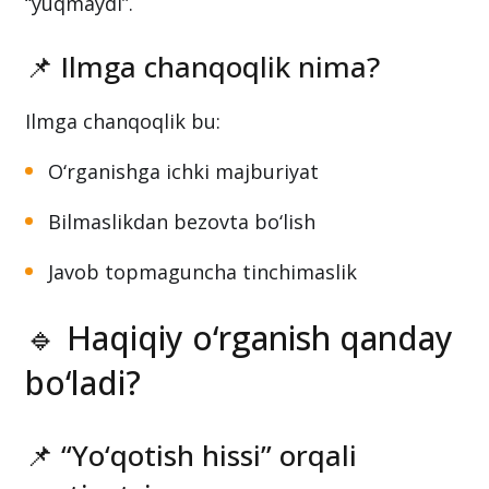
“yuqmaydi”.
📌 Ilmga chanqoqlik nima?
Ilmga chanqoqlik bu:
O‘rganishga ichki majburiyat
Bilmaslikdan bezovta bo‘lish
Javob topmaguncha tinchimaslik
🔹 Haqiqiy o‘rganish qanday
bo‘ladi?
📌 “Yo‘qotish hissi” orqali