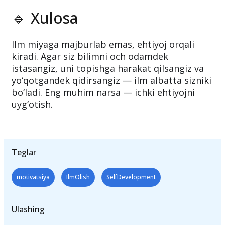
🔹 Xulosa
Ilm miyaga majburlab emas, ehtiyoj orqali
kiradi. Agar siz bilimni och odamdek
istasangiz, uni topishga harakat qilsangiz va
yo‘qotgandek qidirsangiz — ilm albatta sizniki
bo‘ladi. Eng muhim narsa — ichki ehtiyojni
uyg‘otish.
Teglar
motivatsiya
IlmOlish
SelfDevelopment
Ulashing