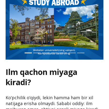
Ilm qachon miyaga
kiradi?
Ko‘pchilik o‘qiydi, lekin hamma ham bir xil
natijaga erisha olmaydi. Sababi oddiy: ilm