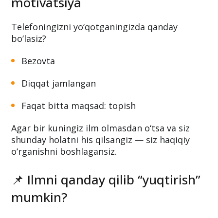
motivatsiya
Telefoningizni yo‘qotganingizda qanday
bo‘lasiz?
Bezovta
Diqqat jamlangan
Faqat bitta maqsad: topish
Agar bir kuningiz ilm olmasdan o‘tsa va siz
shunday holatni his qilsangiz — siz haqiqiy
o‘rganishni boshlagansiz.
📌 Ilmni qanday qilib “yuqtirish”
mumkin?