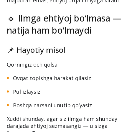
majburan emas, ehtiyoj orqali miyaga kiradi.
🔹 Ilmga ehtiyoj bo‘lmasa —
natija ham bo‘lmaydi
📌 Hayotiy misol
Qorningiz och qolsa:
Ovqat topishga harakat qilasiz
Pul izlaysiz
Boshqa narsani unutib qo‘yasiz
Xuddi shunday, agar siz ilmga ham shunday
darajada ehtiyoj sezmasangiz — u sizga