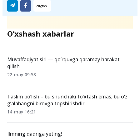
O‘xshash xabarlar
Muvaffaqiyat siri — qo‘rquvga qaramay harakat
qilish
22-may 09:58
Taslim bo‘lish – bu shunchaki to‘xtash emas, bu o‘z
g‘alabangni birovga topshirishdir
14-may 16:21
Ilmning qadriga yeting!