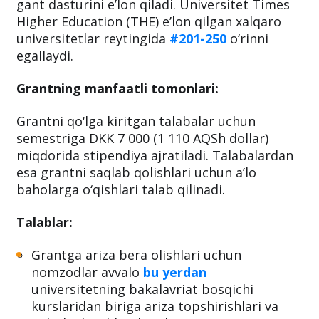
gant dasturini e’lon qiladi. Universitet Times
Higher Education (THE) e’lon qilgan xalqaro
universitetlar reytingida
#201-250
o‘rinni
egallaydi.
Grantning manfaatli tomonlari:
Grantni qo‘lga kiritgan talabalar uchun
semestriga DKK 7 000 (1 110 AQSh dollar)
miqdorida stipendiya ajratiladi. Talabalardan
esa grantni saqlab qolishlari uchun a’lo
baholarga o‘qishlari talab qilinadi.
Talablar:
Grantga ariza bera olishlari uchun
nomzodlar avvalo
bu yerdan
universitetning bakalavriat bosqichi
kurslaridan biriga ariza topshirishlari va