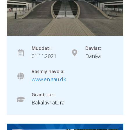
Muddati:
Davlat:
01.11.2021
Daniya
Rasmiy havola:
www.en.aau.dk
Grant turi:
Bakalavriatura