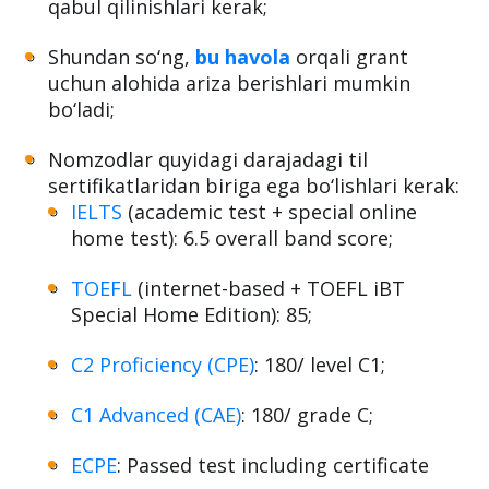
qabul qilinishlari kerak;
Shundan so‘ng,
bu havola
orqali grant
uchun alohida ariza berishlari mumkin
bo‘ladi;
Nomzodlar quyidagi darajadagi til
sertifikatlaridan biriga ega bo‘lishlari kerak:
IELTS
(academic test + special online
home test): 6.5 overall band score;
TOEFL
(internet-based + TOEFL iBT
Special Home Edition): 85;
C2 Proficiency (CPE)
: 180/ level C1;
C1 Advanced (CAE)
: 180/ grade C;
ECPE
: Passed test including certificate