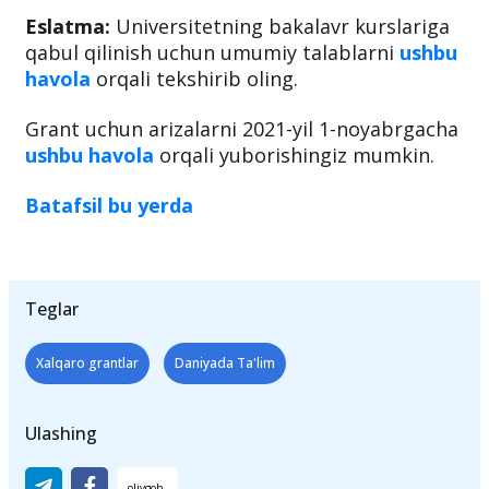
Eslatma:
Universitetning bakalavr kurslariga
qabul qilinish uchun umumiy talablarni
ushbu
havola
orqali tekshirib oling.
Grant uchun arizalarni 2021-yil 1-noyabrgacha
ushbu havola
orqali yuborishingiz mumkin.
Batafsil bu yerda
Teglar
Xalqaro grantlar
Daniyada Ta'lim
Ulashing