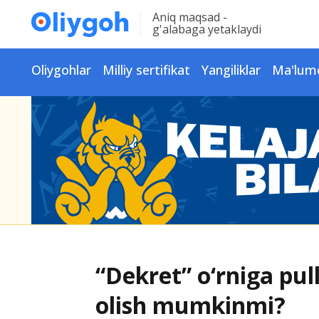
Aniq maqsad -
g'alabaga yetaklaydi
Oliygohlar
Milliy sertifikat
Yangiliklar
Ma'lum
“Dekret” o‘rniga pu
olish mumkinmi?