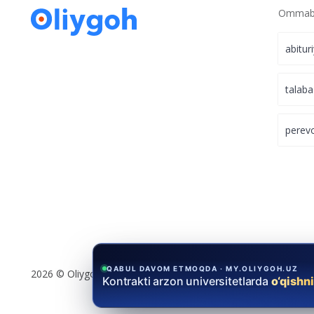
Ommabo
abitur
talaba
perev
QABUL DAVOM ETMOQDA · MY.OLIYGOH.UZ
Kontrakti arzon universitetlarda
o‘qishn