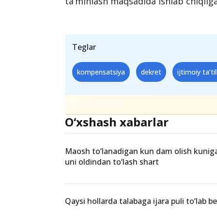
homiladorlikning 30-haftasidan bos
tug‘ruqdan so‘ng 56 kalendar kun homi
Ushbu ta’til davrida kompensatsiya t
Bu huquqiy me’yorlar ayollarning sog
qilish uchun mo‘ljallangan bo‘lib, ijti
ta’minlash maqsadida ishlab chiqilg
Teglar
kompensatsiya
dekret
ijtimoiy ta’til
O‘xshash xabarlar