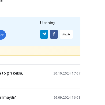
hlab tug‘ruqqa qadar 70 kalendar kun va
ladorlik va tug‘ruq ta’tili beriladi.
o‘lanadi.
‘lig‘ini va ularning huquqlarini himoya
moiy ta’tillarni to‘liq foydalanishni
an
Ulashing
lar