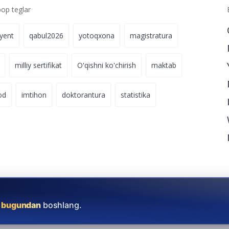
p teglar
iyent
qabul2026
yotoqxona
magistratura
milliy sertifikat
O'qishni ko'chirish
maktab
od
imtihon
doktorantura
statistika
i bugundan
boshlang.