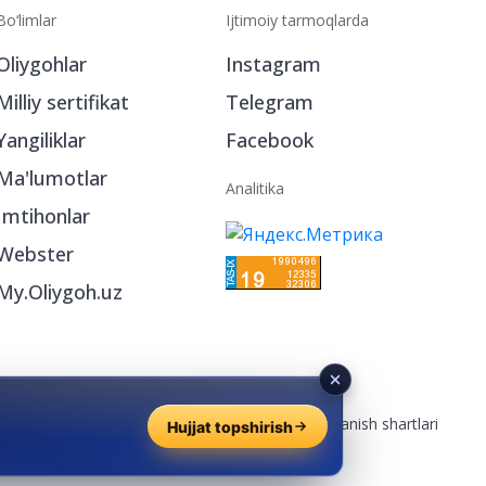
Bo‘limlar
Ijtimoiy tarmoqlarda
Oliygohlar
Instagram
Milliy sertifikat
Telegram
Yangiliklar
Facebook
Ma'lumotlar
Analitika
Imtihonlar
Webster
Hujjat topshirish
My.Oliygoh.uz