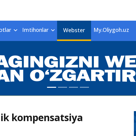
otlar
Imtihonlar
My.Oliygoh.uz
Webster
llik kompensatsiya