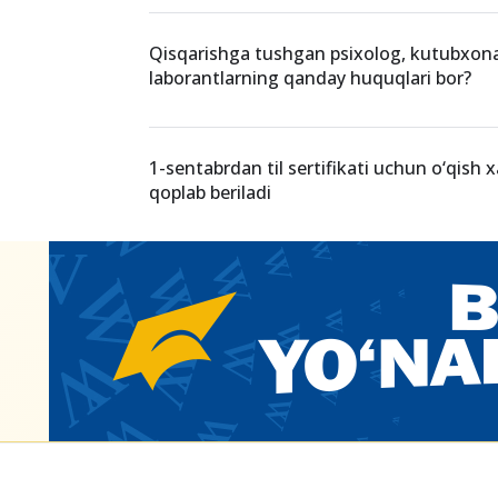
Maosh to‘lanadigan kun dam olish kuniga t
uni oldindan to‘lash shart
Qaysi hollarda talabaga ijara puli to‘lab b
Qisqarishga tushgan psixolog, kutubxo
laborantlarning qanday huquqlari bor?
1-sentabrdan til sertifikati uchun o‘qish x
qoplab beriladi