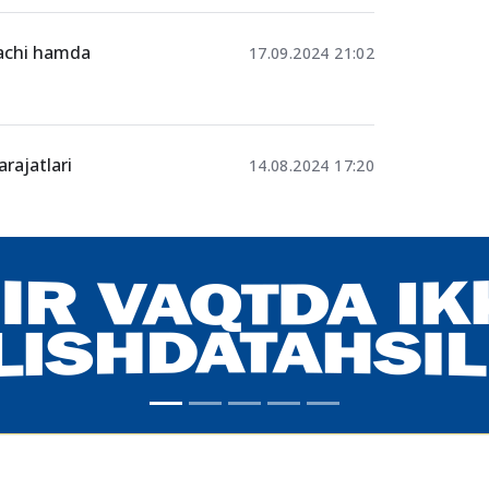
o‘g‘ri kelsa,
30.10.2024 17:07
erilmaydi?
26.09.2024 16:08
nachi hamda
17.09.2024 21:02
arajatlari
14.08.2024 17:20