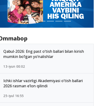
Ommabop
Qabul-2026: Eng past o‘tish ballari bilan kirish
mumkin bo‘lgan yo‘nalishlar
13-iyun 00:02
Ichki ishlar vazirligi Akademiyasi o‘tish ballari
2026 rasman e’lon qilindi
25-iyul 16:55