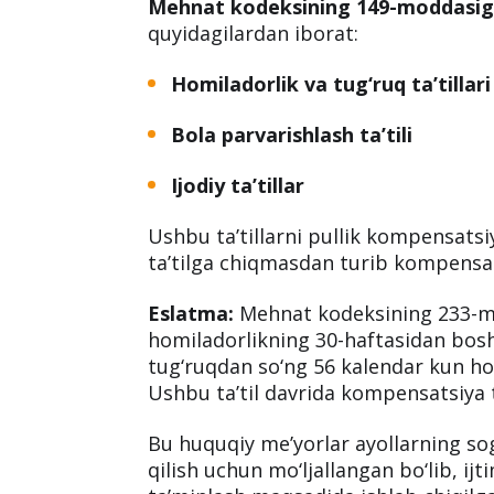
Ko‘pchilik ayollar homiladorlik va tug‘
kompensatsiya
olish mumkinmi dega
Respublikasi
Mehnat kodeksining 
ta’tillardan foydalanish asl holicha 
ta’tilga chiqmasdan turib uning o‘
Mehnat kodeksining 149-moddasi
quyidagilardan iborat:
Homiladorlik va tug‘ruq ta’tillari
Bola parvarishlash ta’tili
Ijodiy ta’tillar
Ushbu ta’tillarni pullik kompensats
ta’tilga chiqmasdan turib kompensa
Eslatma:
Mehnat kodeksining 233-mo