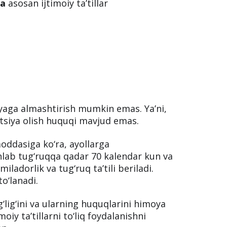
ruq ta’tili (yoki “dekret”) o‘rniga
pullik
n savolga qiziqishadi. O‘zbekiston
151-moddasiga
ko‘ra, ijtimoiy
amalga oshirilishi lozim. Bu degani,
rniga kompensatsiya olish mumkin emas.
ga
asosan ijtimoiy ta’tillar
iyaga almashtirish mumkin emas. Ya’ni,
tsiya olish huquqi mavjud emas.
ddasiga ko‘ra, ayollarga