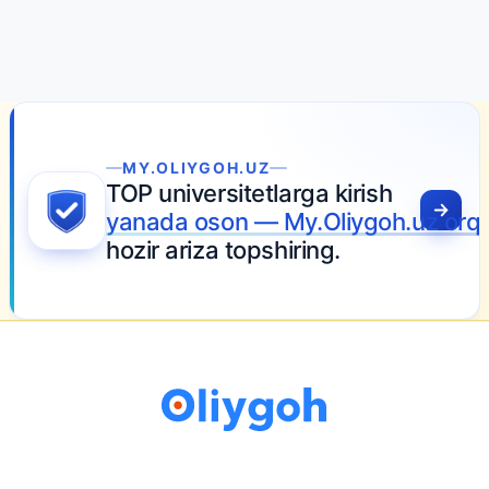
MY.OLIYGOH.UZ
TOP universitetlarga kirish
yanada oson — My.Oliygoh.uz orqa
hozir ariza topshiring.