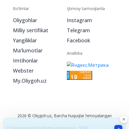
Bo‘limlar
Ijtimoiy tarmoqlarda
Oliygohlar
Instagram
Milliy sertifikat
Telegram
Yangiliklar
Facebook
Ma'lumotlar
Analitika
Imtihonlar
Webster
My.Oliygoh.uz
2026 © Oliygoh.uz, Barcha huquqlar himoyalangan
Reklama
/
Foydalanish shartlari
IT mutaxassisi bo‘lishni istasangiz,
TOP