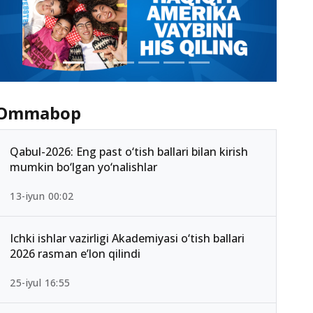
Ommabop
Qabul-2026: Eng past o‘tish ballari bilan kirish
mumkin bo‘lgan yo‘nalishlar
13-iyun 00:02
Ichki ishlar vazirligi Akademiyasi o‘tish ballari
2026 rasman e’lon qilindi
25-iyul 16:55