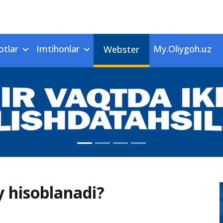
otlar
Imtihonlar
My.Oliygoh.uz
Webster
y hisoblanadi?