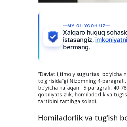
‘qishni
Ariza topshiring
y
“Davlat ijtimoiy sug‘urtasi bo‘yicha n
to‘g‘risida”gi Nizomning 4-paragrafi,