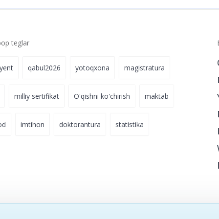
p teglar
iyent
qabul2026
yotoqxona
magistratura
milliy sertifikat
O'qishni ko'chirish
maktab
od
imtihon
doktorantura
statistika