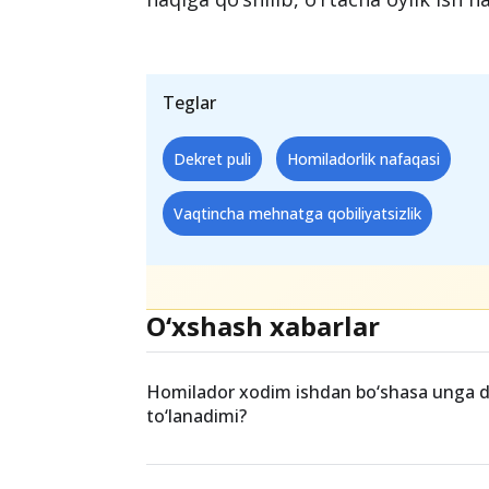
chiqariladi. Nafaqalarni hisoblashda 
ish joyidan, sug‘urta badallari undiril
Vaqtincha mehnatga qobiliyatsizlik y
oyga qadar bo‘lgan 12 oy davomida o
barcha mukofotlarning 1/12 qismi na
haqiga qo‘shilib, o‘rtacha oylik ish h
Teglar
Dekret puli
Homiladorlik nafaqasi
Vaqtincha mehnatga qobiliyatsizlik
O‘xshash xabarlar