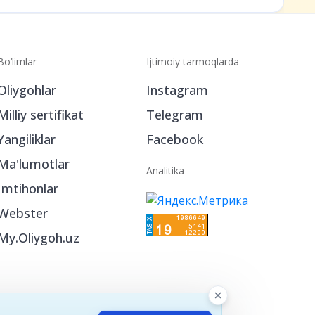
Bo‘limlar
Ijtimoiy tarmoqlarda
Oliygohlar
Instagram
Milliy sertifikat
Telegram
Yangiliklar
Facebook
Ma'lumotlar
Analitika
Imtihonlar
Webster