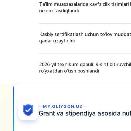
Homilador xodim ishdan bo‘shasa unga de
to‘lanadimi?
Ta’lim muassasalarida xavfsizlik tizimlari
nizom tasdiqlandi
Kasbiy sertifikatlash uchun to‘lov mudda
qadar uzaytirildi
2026-yil texnikum qabuli: 9-sinf bitiruvchi
ro‘yxatdan o‘tish boshlandi