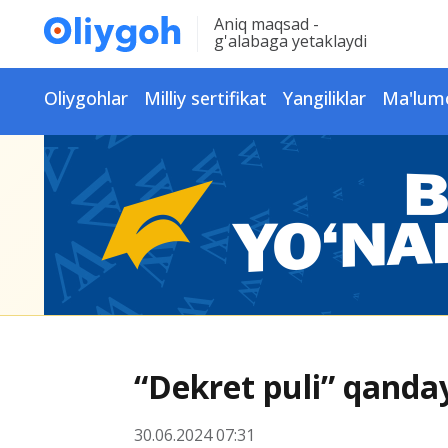
Aniq maqsad -
g'alabaga yetaklaydi
Oliygohlar
Milliy sertifikat
Yangiliklar
Ma'lum
“Dekret puli” qanda
30.06.2024 07:31