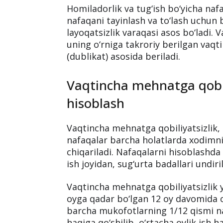
bo‘yicha nafaqani, 5-paragrafi, 49-
qobiliyatsizlik, homiladorlik va tug‘
tartibini tartibga soladi.
Homiladorlik va tug‘ish b
Homiladorlik va tug‘ish bo‘yicha nafa
nafaqani tayinlash va to‘lash uchun
layoqatsizlik varaqasi asos bo‘ladi.
uning o‘rniga takroriy berilgan vaqt
(dublikat) asosida beriladi.
Vaqtincha mehnatga qobil
hisoblash
Vaqtincha mehnatga qobiliyatsizlik, 
nafaqalar barcha holatlarda xodimni