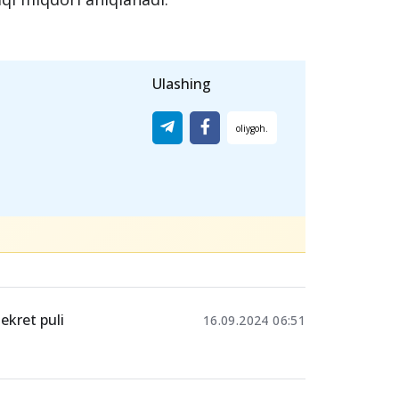
asos qilib olinadigan haqiqiy ish haqiga
gan jami ish haqi to‘lovlari kiradi.
oki homiladorlik ta’tili boshlangan
lingan va sug‘urta badallari chegirilgan
faqa hisoblab chiqariladigan oylik ish
aqi miqdori aniqlanadi.
Ulashing