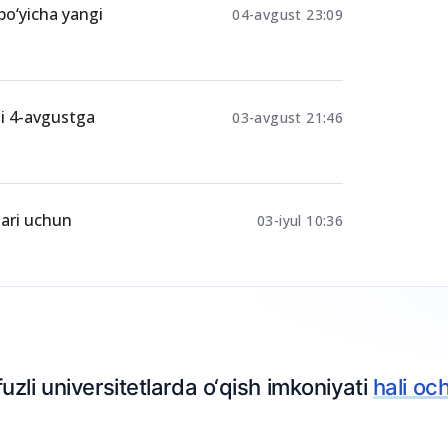
kret puli
16.09.2024 06:51
 bo‘yicha yangi
04-avgust 23:09
ti 4-avgustga
03-avgust 21:46
lari uchun
03-iyul 10:36