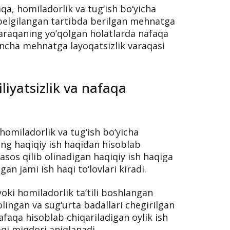
78-bandlari esa vaqtincha mehnatga
ish bo‘yicha nafaqalarni hisoblash
o‘yicha nafaqalar
qa, homiladorlik va tug‘ish bo‘yicha
 belgilangan tartibda berilgan mehnatga
 Varaqaning yo‘qolgan holatlarda nafaqa
incha mehnatga layoqatsizlik varaqasi
iyatsizlik va nafaqa
homiladorlik va tug‘ish bo‘yicha
ng haqiqiy ish haqidan hisoblab