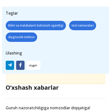
diagnostik test materiallariga
buyurtma
berishlari
mumkin.
Teglar
Bilim va malakalarni baholash agentligi
test namunalari
diagnostik imtihon
Ulashing
O‘xshash xabarlar