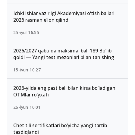
mumkin bo‘lgan yo‘nalishlar
13-iyun 00:02
Ichki ishlar vazirligi Akademiyasi o‘tish ballari
2026 rasman e’lon qilindi
25-iyul 16:55
2026/2027 qabulda maksimal ball 189 Bo‘lib
qoldi — Yangi test mezonlari bilan tanishing
15-iyun 10:27
2026-yilda eng past ball bilan kirsa bo‘ladigan
OTMlar ro‘yxati
26-iyun 10:01