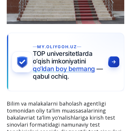
GOH.UZ
ersitetlarda
koniyatini
 boy bermang
—
hiq.
Bilim va malakalarni baholash agentligi
tomonidan oliy ta’lim muassasalarining