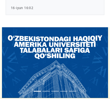
Chet tili sertifikatlari bo‘yicha yangi tartib
tasdiqlandi
16-iyun 16:02