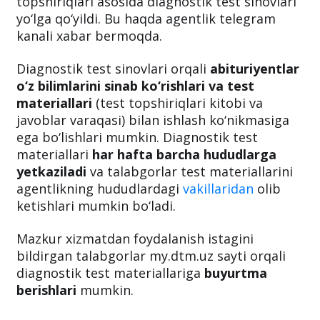
bakalavriat ta’lim yo‘nalishlariga kirish test
sinovlari formatidagi namunaviy test
topshiriqlari asosida diagnostik test sinovlari
yo‘lga qo‘yildi. Bu haqda agentlik telegram
kanali xabar bermoqda.
Diagnostik test sinovlari orqali
abituriyentlar
o‘z bilimlarini sinab ko‘rishlari va test
materiallari
(test topshiriqlari kitobi va
javoblar varaqasi) bilan ishlash ko‘nikmasiga
ega bo‘lishlari mumkin. Diagnostik test
materiallari
har hafta barcha hududlarga
yetkaziladi
va talabgorlar test materiallarini
agentlikning hududlardagi
vakillaridan
olib
ketishlari mumkin bo‘ladi.
Mazkur xizmatdan foydalanish istagini
bildirgan talabgorlar my.dtm.uz sayti orqali