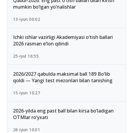
Qabul-2026: Eng past o‘tish ballari bilan kirish
mumkin bo‘lgan yo‘nalishlar
13-iyun 00:02
Ichki ishlar vazirligi Akademiyasi o‘tish ballari
2026 rasman e’lon qilindi
25-iyul 16:55
2026/2027 qabulda maksimal ball 189 Bo‘lib
qoldi — Yangi test mezonlari bilan tanishing
15-iyun 10:27
2026-yilda eng past ball bilan kirsa bo‘ladigan
OTMlar ro‘yxati
26-iyun 10:01