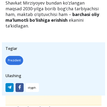
Shavkat Mirziyoyev bundan ko‘zlangan
maqsad 2030-yilga borib bog‘cha tarbiyachisi
ham, maktab o‘qituvchisi ham –
barchasi oliy
ma’lumotli bo‘lishiga erishish
ekanini
ta’kidlagan.
Teglar
Prezident
Ulashing