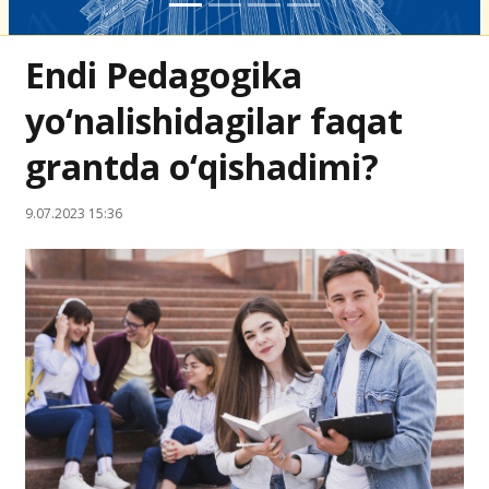
Endi Pedagogika
yo‘nalishidagilar faqat
grantda o‘qishadimi?
9.07.2023 15:36