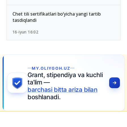
Chet tili sertifikatlari bo‘yicha yangi tartib
tasdiqlandi
16-iyun 16:02
.OLIYGOH.UZ
nt, stipendiya va kuchli
lim —
hasi bitta ariza bilan
hlanadi.