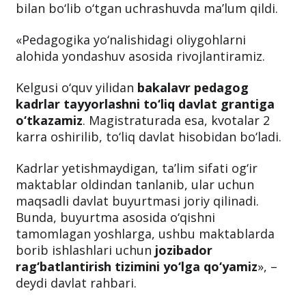
bilan bo‘lib o‘tgan uchrashuvda ma’lum qildi.
«Pedagogika yo‘nalishidagi oliygohlarni
alohida yondashuv asosida rivojlantiramiz.
Kelgusi o‘quv yilidan
bakalavr pedagog
kadrlar tayyorlashni to‘liq davlat grantiga
o‘tkazamiz
. Magistraturada esa, kvotalar 2
karra oshirilib, to‘liq davlat hisobidan bo‘ladi.
Kadrlar yetishmaydigan, ta’lim sifati og‘ir
maktablar oldindan tanlanib, ular uchun
maqsadli davlat buyurtmasi joriy qilinadi.
Bunda, buyurtma asosida o‘qishni
tamomlagan yoshlarga, ushbu maktablarda
borib ishlashlari uchun
jozibador
rag‘batlantirish tizimini yo‘lga qo‘yamiz
», –
deydi davlat rahbari.