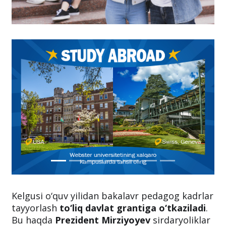
Kelgusi o‘quv yilidan bakalavr pedagog kadrlar
tayyorlash
to‘liq davlat grantiga o‘tkaziladi
.
Bu haqda
Prezident Mirziyoyev
sirdaryoliklar