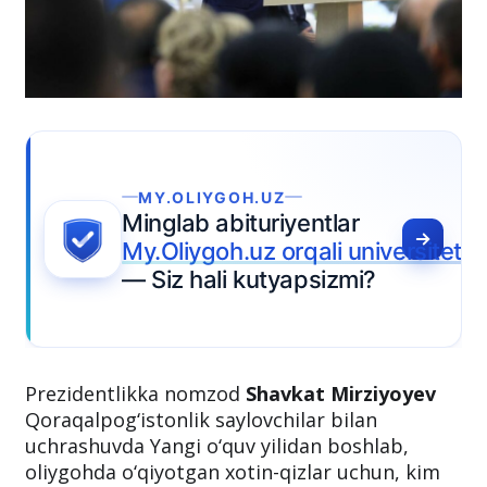
MY.OLIYGOH.UZ
Minglab abituriyentlar
My.Oliygoh.uz orqali universitet tanlam
— Siz hali kutyapsizmi?
Prezidentlikka nomzod
Shavkat Mirziyoyev