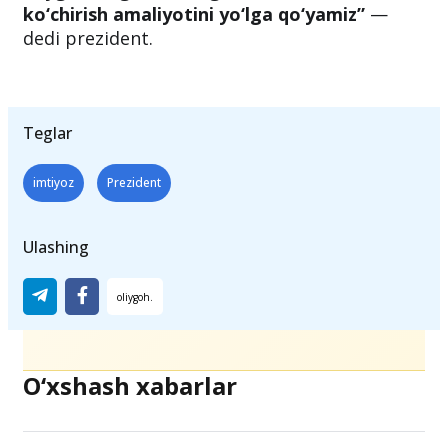
yetkaziladi. Buning uchun, chet ellarda
o‘qiyotgan yoshlarimizning o‘qishini yurtimiz
oliygohlariga davlat granti asosida
ko‘chirish amaliyotini yo‘lga qo‘yamiz”
—
dedi prezident.
Teglar
imtiyoz
Prezident
Ulashing