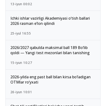
Qabul-2026: Eng past o‘tish ballari bilan kirish
mumkin bo‘lgan yo‘nalishlar
13-iyun 00:02
Ichki ishlar vazirligi Akademiyasi o‘tish ballari
2026 rasman e’lon qilindi
25-iyul 16:55
2026/2027 qabulda maksimal ball 189 Bo‘lib
qoldi — Yangi test mezonlari bilan tanishing
15-iyun 10:27
2026-yilda eng past ball bilan kirsa bo‘ladigan
OTMlar ro‘yxati