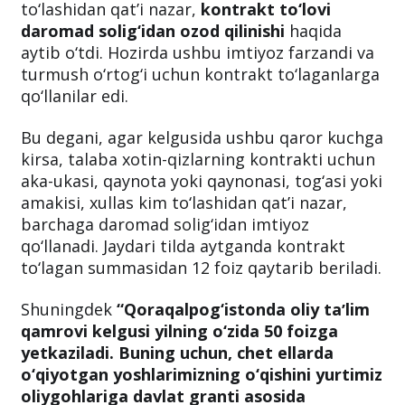
Qoraqalpog‘istonlik saylovchilar bilan
uchrashuvda Yangi o‘quv yilidan boshlab,
oliygohda o‘qiyotgan xotin-qizlar uchun, kim
to‘lashidan qatʼi nazar,
kontrakt to‘lovi
daromad solig‘idan ozod qilinishi
haqida
aytib o‘tdi. Hozirda ushbu imtiyoz farzandi va
turmush o‘rtog‘i uchun kontrakt to‘laganlarga
qo‘llanilar edi.
Bu degani, agar kelgusida ushbu qaror kuchga
kirsa, talaba xotin-qizlarning kontrakti uchun
aka-ukasi, qaynota yoki qaynonasi, tog‘asi yoki
amakisi, xullas kim to‘lashidan qatʼi nazar,
barchaga daromad solig‘idan imtiyoz
qo‘llanadi. Jaydari tilda aytganda kontrakt
to‘lagan summasidan 12 foiz qaytarib beriladi.
Shuningdek
“Qoraqalpog‘istonda oliy taʼlim
qamrovi kelgusi yilning o‘zida 50 foizga