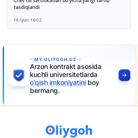
26-iyun 10:01
Chet tili sertifikatlari bo‘yicha yangi tartib
tasdiqlandi
16-iyun 16:02
MY.OLIYGOH.UZ
Arzon kontrakt asosida
kuchli universitetlarda
o‘qish imkoniyatini
boy
bermang.