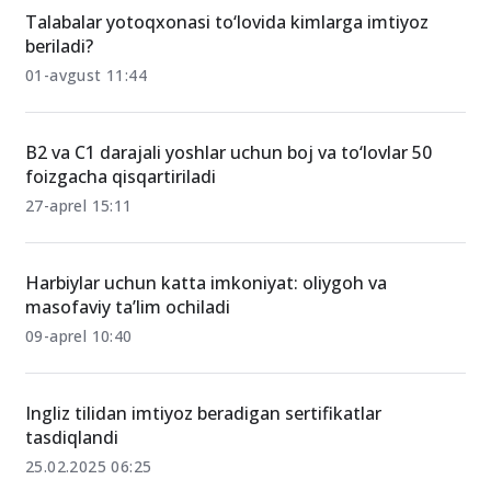
O‘xshash xabarlar
Talabalar yotoqxonasi to‘lovida kimlarga imtiyoz
beriladi?
01-avgust 11:44
B2 va C1 darajali yoshlar uchun boj va to‘lovlar 50
foizgacha qisqartiriladi
27-aprel 15:11
Harbiylar uchun katta imkoniyat: oliygoh va
masofaviy ta’lim ochiladi
09-aprel 10:40
Ingliz tilidan imtiyoz beradigan sertifikatlar