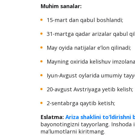
Eng so‘nggi diplom (ingliz, nemis y
СV/Resume;
Motivatsion xat (uni qanday yozis
chiqing);
Muhim sanalar:
15-mart dan qabul boshlandi;
31-martga qadar arizalar qabul qil
May oyida natijalar e’lon qilinadi;
Mayning oxirida kelishuv imzolana
Iyun-Avgust oylarida umumiy tayyor
20-avgust Avstriyaga yetib kelish;