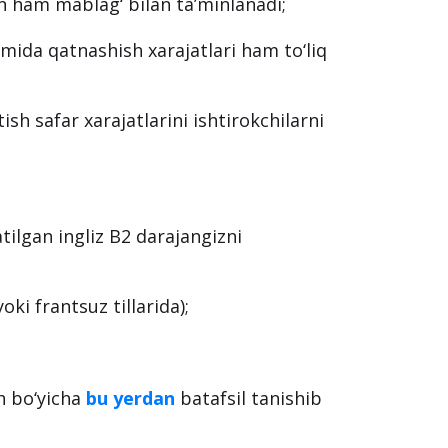
beriladi;
un ham mablag‘ bilan ta’minlanadi;
ida qatnashish xarajatlari ham to‘liq
h safar xarajatlarini ishtirokchilarni
satilgan ingliz B2 darajangizni