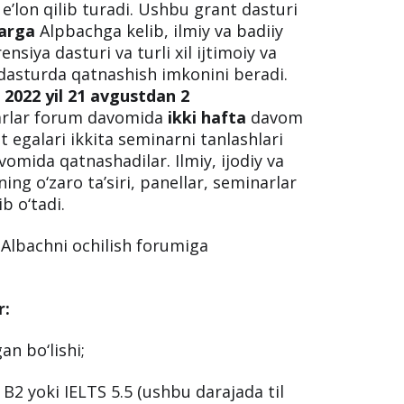
tun dunyodan yuzlab taniqli yosh
 e’lon qilib turadi. Ushbu grant dasturi
larga
Alpbachga kelib, ilmiy va badiiy
nsiya dasturi va turli xil ijtimoiy va
dasturda qatnashish imkonini beradi.
 2022 yil 21 avgustdan 2
arlar forum davomida
ikki hafta
davom
nt egalari ikkita seminarni tanlashlari
vomida qatnashadilar. Ilmiy, ijodiy va
ng o‘zaro ta’siri, panellar, seminarlar
b o‘tadi.
Albachni ochilish forumiga