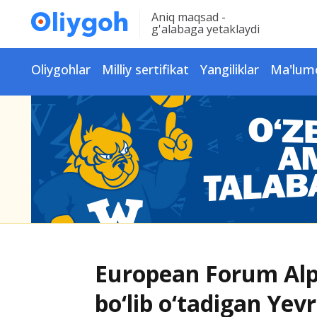
Aniq maqsad -
g'alabaga yetaklaydi
Oliygohlar
Milliy sertifikat
Yangiliklar
Ma'lum
European Forum Alp
bo‘lib o‘tadigan Ye