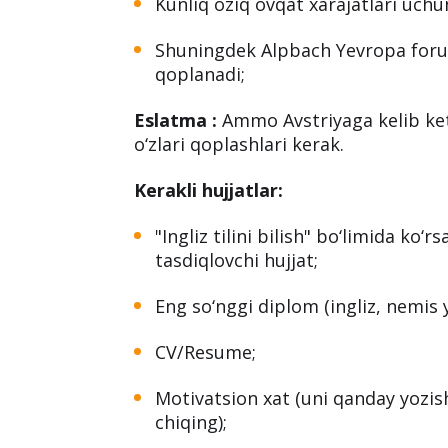
rag‘batlantiriladi
.
Foydali jihatlari:
Turar joy xarajatlari to‘liq qoplab 
Kunliq oziq ovqat xarajatlari uch
Shuningdek Alpbach Yevropa forum
qoplanadi;
Eslatma :
Ammo Avstriyaga kelib ketis
o‘zlari qoplashlari kerak.
Kerakli hujjatlar:
"Ingliz tilini bilish" bo‘limida ko‘r
tasdiqlovchi hujjat;