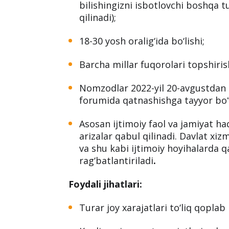
Nomzodlar uchun qo‘yilgan talabla
Ilgari ushbu forumda qatnashmaga
Ingliz tili bilish sertifikati miimu
bilishingizni isbotlovchi boshqa t
qilinadi);
18-30 yosh oralig‘ida bo‘lishi;
Barcha millar fuqorolari topshiri
Nomzodlar 2022-yil 20-avgustdan
forumida qatnashishga tayyor boʻl
Asosan ijtimoiy faol va jamiyat ha
arizalar qabul qilinadi. Davlat xizma
va shu kabi ijtimoiy hoyihalarda q