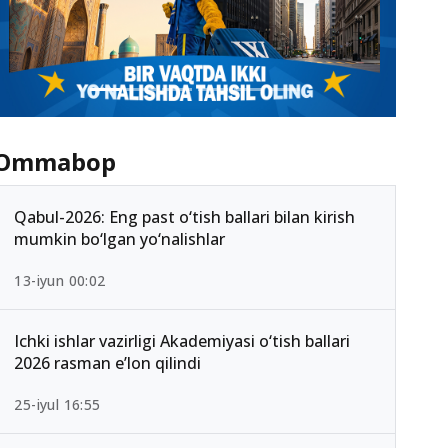
Ommabop
Qabul-2026: Eng past o‘tish ballari bilan kirish
mumkin bo‘lgan yo‘nalishlar
13-iyun 00:02
Ichki ishlar vazirligi Akademiyasi o‘tish ballari
2026 rasman e’lon qilindi
25-iyul 16:55