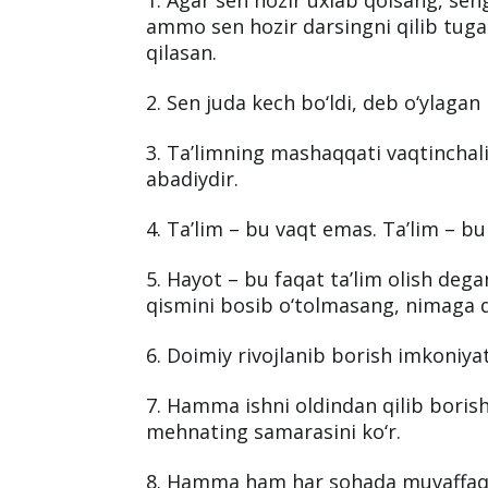
ammo sen hozir darsingni qilib tuga
qilasan.
2. Sen juda kech bo‘ldi, deb o‘ylagan 
3. Taʼlimning mashaqqati vaqtinchali
abadiydir.
4. Taʼlim – bu vaqt emas. Taʼlim – bu
5. Hayot – bu faqat taʼlim olish de
qismini bosib o‘tolmasang, nimaga q
6. Doimiy rivojlanib borish imkoniya
7. Hamma ishni oldindan qilib borishn
mehnating samarasini ko‘r.
8. Hamma ham har sohada muvaffaq