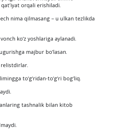
atʼiyat orqali erishiladi.
ech nima qilmasang – u ulkan tezlikda
vonch ko‘z yoshlariga aylanadi.
ugurishga majbur bo‘lasan.
elistdirlar.
imingga to‘g‘ridan-to‘g‘ri bog‘liq.
aydi.
nlaring tashnalik bilan kitob
‘lmaydi.