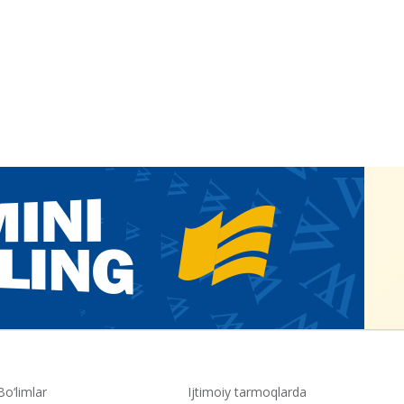
Bo‘limlar
Ijtimoiy tarmoqlarda