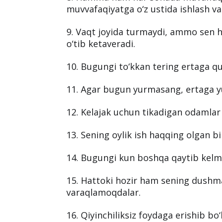
muvvafaqiyatga o‘z ustida ishlash va q
9. Vaqt joyida turmaydi, ammo sen h
o‘tib ketaveradi.
10. Bugungi to‘kkan tering ertaga qu
11. Agar bugun yurmasang, ertaga y
12. Kelajak uchun tikadigan odamlar r
13. Sening oylik ish haqqing olgan bil
14. Bugungi kun boshqa qaytib kelm
15. Hattoki hozir ham sening dushma
varaqlamoqdalar.
16. Qiyinchiliksiz foydaga erishib bo