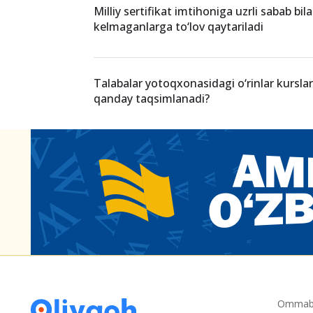
Milliy sertifikat imtihoniga uzrli sabab bil
kelmaganlarga to‘lov qaytariladi
Talabalar yotoqxonasidagi o‘rinlar kurslar
qanday taqsimlanadi?
Ommabo