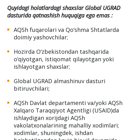
Quyidagi holatlardagi shaxslar Global UGRAD
dasturida qatnashish huquqiga ega emas :
AQSh fuqarolari va Qo‘shma Shtatlarda
doimiy yashovchilar;
Hozirda O‘zbekistondan tashqarida
o‘qiyotgan, istiqomat qilayotgan yoki
ishlayotgan shaxslar;
Global UGRAD almashinuv dasturi
bitiruvchilari;
AQSh Davlat departamenti va/yoki AQSh
Xalqaro Taraqqiyot Agentligi (USAID)da
ishlaydigan xorijdagi AQSh
vakolatxonalarining mahalliy xodimlari;
xodimlar, shuningdek, ishdan