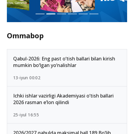
Ommabop
Qabul-2026: Eng past o‘tish ballari bilan kirish
mumkin bo‘lgan yo‘nalishlar
13-iyun 00:02
Ichki ishlar vazirligi Akademiyasi o‘tish ballari
2026 rasman e’lon qilindi
25-iyul 16:55
2026/2027 qabulda maksimal ball 189 Bo‘lib