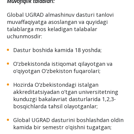
Muvofiqlik talablari:
Global UGRAD almashinuv dasturi tanlovi
muvaffaqiyatga asoslangan va quyidagi
talablarga mos keladigan talabalar
uchunmosdir:
Dastur boshida kamida 18 yoshda;
O‘zbekistonda istiqomat qilayotgan va
o‘qiyotgan O‘zbekiston fuqarolari;
Hozirda O‘zbekistondagi istalgan
akkreditatsiyadan o‘tgan universitetning
kunduzgi bakalavriat dasturlarida 1,2,3-
bosqichlarda tahsil olayotganlar;
Global UGRAD dasturini boshlashdan oldin
kamida bir semestr o‘qishni tugatgan;