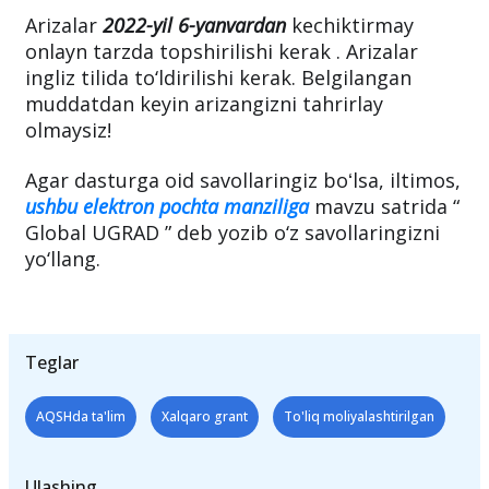
Arizalar
2022-yil 6-yanvardan
kechiktirmay
onlayn tarzda topshirilishi kerak . Arizalar
ingliz tilida to‘ldirilishi kerak. Belgilangan
muddatdan keyin arizangizni tahrirlay
olmaysiz!
Agar dasturga oid savollaringiz boʻlsa, iltimos,
ushbu elektron pochta manziliga
mavzu satrida “
Global UGRAD ” deb yozib o‘z savollaringizni
yo‘llang.
Teglar
AQSHda ta'lim
Xalqaro grant
To'liq moliyalashtirilgan
Ulashing