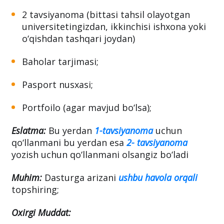
2 tavsiyanoma (bittasi tahsil olayotgan
universitetingizdan, ikkinchisi ishxona yoki
o‘qishdan tashqari joydan)
Baholar tarjimasi;
Pasport nusxasi;
Portfoilo (agar mavjud bo‘lsa);
Eslatma:
Bu yerdan
1-tavsiyanoma
uchun
qo‘llanmani bu yerdan esa
2- tavsiyanoma
yozish uchun qo‘llanmani olsangiz bo‘ladi
Muhim:
Dasturga arizani
ushbu havola orqali
topshiring;
Oxirgi Muddat: