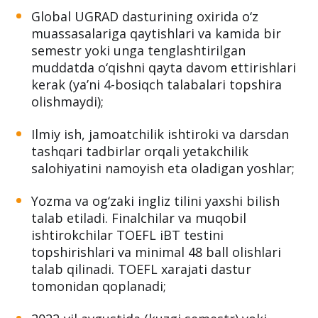
Global UGRAD dasturining oxirida o‘z
muassasalariga qaytishlari va kamida bir
semestr yoki unga tenglashtirilgan
muddatda o‘qishni qayta davom ettirishlari
kerak (ya’ni 4-bosiqch talabalari topshira
olishmaydi);
Ilmiy ish, jamoatchilik ishtiroki va darsdan
tashqari tadbirlar orqali yetakchilik
salohiyatini namoyish eta oladigan yoshlar;
Yozma va og‘zaki ingliz tilini yaxshi bilish
talab etiladi. Finalchilar va muqobil
ishtirokchilar TOEFL iBT testini
topshirishlari va minimal 48 ball olishlari
talab qilinadi. TOEFL xarajati dastur
tomonidan qoplanadi;