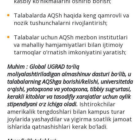
kasbiy ko‘nikmalarini oshirib borish;
Talabalarda AQSh haqida keng qamrovli va
nozik tushunchalarni rivojlantirish;
Talabalar uchun AQSh mezbon institutlari
va mahalliy hamjamiyatlari bilan ijtimoiy
tarmoqlar o‘rnatish imkoniyatini yaratish;
Muhim :
Global UGRAD toʻliq
moliyalashtiriladigan almashinuv
dasturi boʻlib, u
talabalarning AQShga
borishi/kelishi, universitetda
oʻqishi, yotoqxona va yotoqxona, tibbiy sugʻurtasi,
kerakli kitoblar va tasodifiy xarajatlar uchun oylik
stipendiyani oʻz ichiga oladi.
Ishtirokchilar
amerikalik tengdoshlari bilan kampus turar
joylarida yashaydilar va yigirma soatlik jamoat
ishlarida qatnashishlari kerak bo‘ladi.