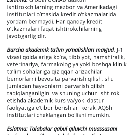
ishtirokchilarning mezbon va Amerikadagi
institutlari o‘rtasida kredit o‘tkazmalarida
yordam bermaydi. Har qanday kredit
o‘tkazmalari faqat ishtirokchilarning
javobgarligidir.
Barcha akademik ta’lim yo‘nalishlari mavjud.
J-1
vizasi qoidalariga ko‘ra, tibbiyot, hamshiralik,
veterinariya, farmakologiya yoki boshqa klinik
ta’lim sohalariga qiziqqan arizachilar
bemorlarni bevosita parvarish qilish, shu
jumladan hayvonlarni parvarish qilish
taqiqlanganligini va shuning uchun ishtirok
etishda akademik kurs va/yoki dastur
faoliyatiga e’tibor berishlari kerak. AQSh
institutlari cheklangan bo‘lishi mumkin.
Eslatma: Talabalar qabul qiluvchi muassasani