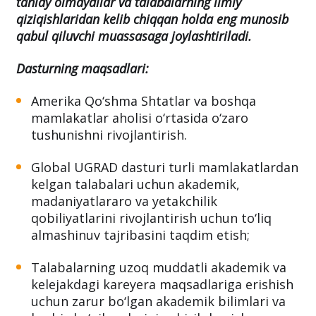
tanlay olmaydilar va talabalarning ilmiy
qiziqishlaridan kelib chiqqan holda eng munosib
qabul qiluvchi muassasaga joylashtiriladi.
Dasturning maqsadlari:
Amerika Qo‘shma Shtatlar va boshqa
mamlakatlar aholisi o‘rtasida o‘zaro
tushunishni rivojlantirish.
Global UGRAD dasturi turli mamlakatlardan
kelgan talabalari uchun akademik,
madaniyatlararo va yetakchilik
qobiliyatlarini rivojlantirish uchun to‘liq
almashinuv tajribasini taqdim etish;
Talabalarning uzoq muddatli akademik va
kelejakdagi kareyera maqsadlariga erishish
uchun zarur bo‘lgan akademik bilimlari va