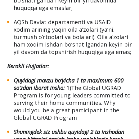
bo‘shatilgandan keyin bir yil davomida
huquqqa ega emaslar;
AQSh Davlat departamenti va USAID
xodimlarining yaqin oila a’zolari (ya’ni,
turmush o‘rtoqlari va bolalari). Oila a’zolari
ham xodim ishdan bo‘shatilgandan keyin bir
yil davomida topshirish huquqiga ega emas;
Kerakli Hujjatlar:
Quyidagi mavzu bo‘yicha 1 ta maximum 600
so‘zdan iborat insho:
1)The Global UGRAD
Program is for young leaders committed to
serving their home communities. Why
would you be a great participant in the
Global UGRAD Program
Shuningdek siz ushbu quyidagi 2 ta inshodan