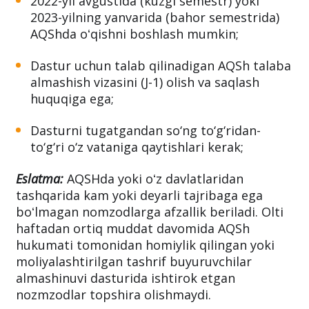
2022-yil avgustida (kuzgi semestr) yoki
2023-yilning yanvarida (bahor semestrida)
AQShda oʻqishni boshlash mumkin;
Dastur uchun talab qilinadigan AQSh talaba
almashish vizasini (J-1) olish va saqlash
huquqiga ega;
Dasturni tugatgandan so‘ng to‘g‘ridan-
to‘g‘ri o‘z vataniga qaytishlari kerak;
Eslatma:
AQSHda yoki oʻz davlatlaridan
tashqarida kam yoki deyarli tajribaga ega
boʻlmagan nomzodlarga afzallik beriladi. Olti
haftadan ortiq muddat davomida AQSh
hukumati tomonidan homiylik qilingan yoki
moliyalashtirilgan tashrif buyuruvchilar
almashinuvi dasturida ishtirok etgan
nozmzodlar topshira olishmaydi.