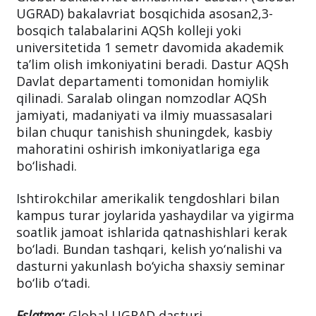
UGRAD) bakalavriat bosqichida asosan2,3-
bosqich talabalarini AQSh kolleji yoki
universitetida 1 semetr davomida akademik
ta’lim olish imkoniyatini beradi. Dastur AQSh
Davlat departamenti tomonidan homiylik
qilinadi. Saralab olingan nomzodlar AQSh
jamiyati, madaniyati va ilmiy muassasalari
bilan chuqur tanishish shuningdek, kasbiy
mahoratini oshirish imkoniyatlariga ega
bo‘lishadi.
Ishtirokchilar amerikalik tengdoshlari bilan
kampus turar joylarida yashaydilar va yigirma
soatlik jamoat ishlarida qatnashishlari kerak
bo‘ladi. Bundan tashqari, kelish yo‘nalishi va
dasturni yakunlash bo‘yicha shaxsiy seminar
bo‘lib o‘tadi.
Eslatma:
Global UGRAD dasturi