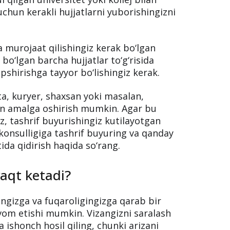
a qabul qilingan davlatning o‘z
opshiriladi. Buning uchun sizga o‘qish
hujjat kerak bo‘ladi.
 ish - qaysi vizaga murojaat qilishingiz
 qilgan universitet yoki kollej bilan
uchun kerakli hujjatlarni yuborishingizni
ga murojaat qilishingiz kerak bo‘lgan
 bo‘lgan barcha hujjatlar to‘g‘risida
pshirishga tayyor bo‘lishingiz kerak.
ta, kuryer, shaxsan yoki masalan,
lan amalga oshirish mumkin. Agar bu
tashrif buyurishingiz kutilayotgan
konsulligiga tashrif buyuring va qanday
tida qidirish haqida so‘rang.