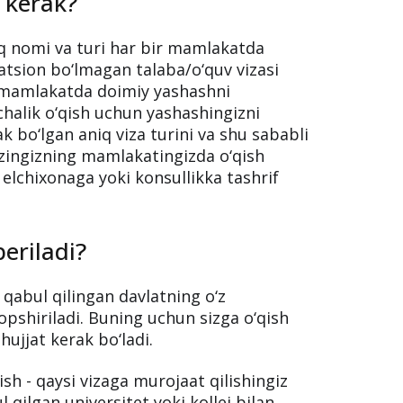
alablari mavjud, shuning uchun ham bu
umot manbasi siz o‘qishni xohlagan
o‘ladi.
 kerak?
iq nomi va turi har bir mamlakatda
atsion bo‘lmagan talaba/o‘quv vizasi
u mamlakatda doimiy yashashni
chalik o‘qish uchun yashashingizni
ak bo‘lgan aniq viza turini va shu sababli
o‘zingizning mamlakatingizda o‘qish
elchixonaga yoki konsullikka tashrif
eriladi?