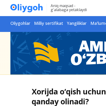
Aniq maqsad -
g'alabaga yetaklaydi
Oliygohlar
Milliy sertifikat
Yangiliklar
Ma'lum
Xorijda o‘qish uchun 
qanday olinadi?