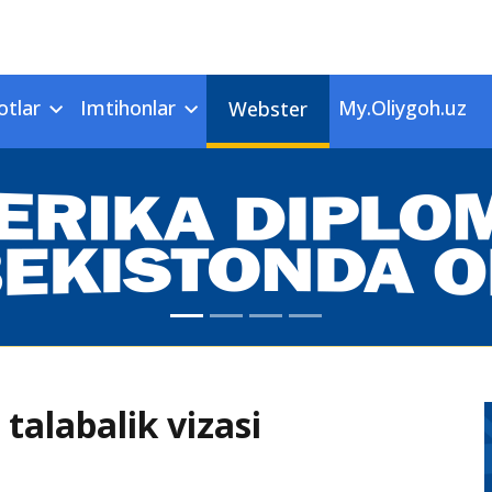
otlar
Imtihonlar
My.Oliygoh.uz
Webster
talabalik vizasi