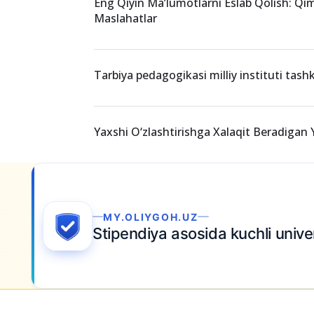
2026-yil uchun fanlar majmuasi yangilandi
va o‘zgarishlar to‘liq ro‘yxati
Eng Qiyin Ma’lumotlarni Eslab Qolish: Qi
Maslahatlar
Tarbiya pedagogikasi milliy instituti tashki
Yaxshi O‘zlashtirishga Xalaqit Beradiga