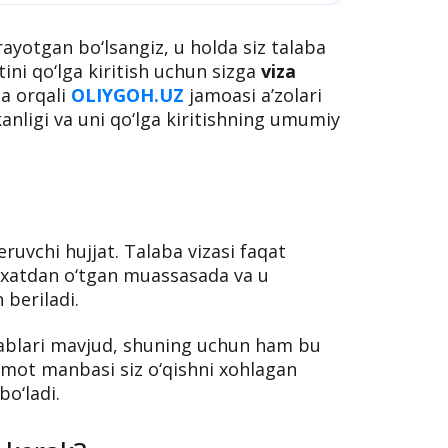
irayotgan bo‘lsangiz, u holda siz talaba
ni qo‘lga kiritish uchun sizga
viza
a orqali
OLIYGOH.UZ
jamoasi a’zolari
ekanligi va uni qo‘lga kiritishning umumiy
eruvchi hujjat. Talaba vizasi faqat
yxatdan o‘tgan muassasada va u
 beriladi.