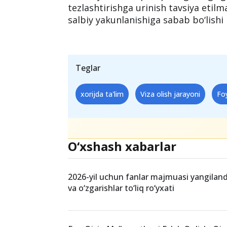
Viza olish uchun qancha 
Vizalarni rasmiylashtirish mamlakat
necha kundan bir necha oygacha dav
uchun yetarli vaqtni qoldirganingizga
tezlashtirishga urinish tavsiya etilm
salbiy yakunlanishiga sabab bo‘lish
Teglar
xorijda ta'lim
Viza olish jarayoni
Fo
O‘xshash xabarlar