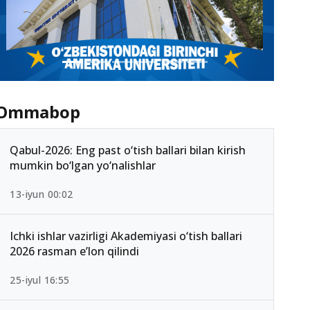
Ommabop
Qabul-2026: Eng past o‘tish ballari bilan kirish
mumkin bo‘lgan yo‘nalishlar
13-iyun 00:02
Ichki ishlar vazirligi Akademiyasi o‘tish ballari
2026 rasman e’lon qilindi
25-iyul 16:55