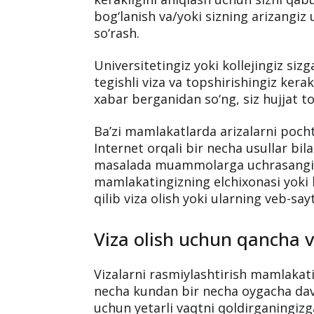
Viza olish uchun arizalar siz o‘qishg
yurtingizdagi rasmiy elchixonasiga t
qabul qilinganligingizni tasdiqlovchi 
Siz qilishingiz kerak bo‘lgan birinchi
kerakligini aniqlash uchun sizni qabul
bog‘lanish va/yoki sizning arizangiz 
so‘rash.
Universitetingiz yoki kollejingiz siz
tegishli viza va topshirishingiz kerak
xabar berganidan so‘ng, siz hujjat to
Ba’zi mamlakatlarda arizalarni poch
Internet orqali bir necha usullar bi
masalada muammolarga uchrasangiz, 
mamlakatingizning elchixonasi yoki 
qilib viza olish yoki ularning veb-say