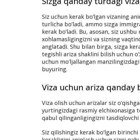
Turli mamlakatlarda turli xil viza t
masalada siz uchun eng yaxshi ma’l
mamlakatning elchixonasi veb-sayti b
Sizga qanday turdagi viza
Siz uchun kerak bo‘lgan vizaning an
turlicha bo‘ladi, ammo sizga immigr
kerak bo‘ladi. Bu, asosan, siz ushb
xohlamasligingizni va sizning vaqtin
anglatadi. Shu bilan birga, sizga ker
tegishli ariza shaklini bilish uchun 
uchun mo‘ljallangan manzilingizdagi 
buyuring.
Viza uchun ariza qanday b