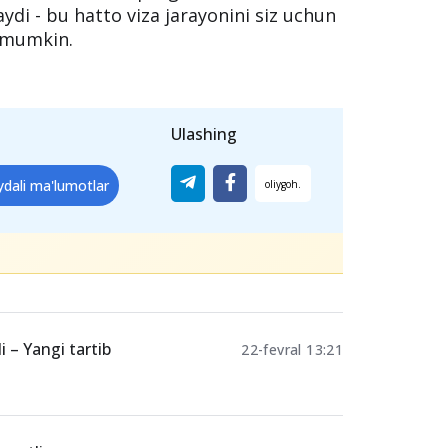
vaqt ketadi?
ingizga va fuqaroligingizga qarab bir
om etishi mumkin. Vizangizni saralash
 ishonch hosil qiling, chunki arizani
aydi - bu hatto viza jarayonini siz uchun
i mumkin.
Ulashing
ydali ma'lumotlar