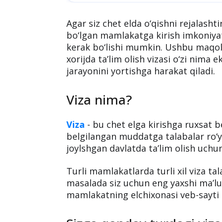
Agar siz chet elda o‘qishni rejalasht
bo‘lgan mamlakatga kirish imkoniyati
kerak bo‘lishi mumkin. Ushbu maqol
xorijda ta’lim olish vizasi o‘zi nima 
jarayonini yortishga harakat qiladi.
Viza nima?
Viza
- bu chet elga kirishga ruxsat b
belgilangan muddatga talabalar ro‘
joylshgan davlatda ta’lim olish uchun