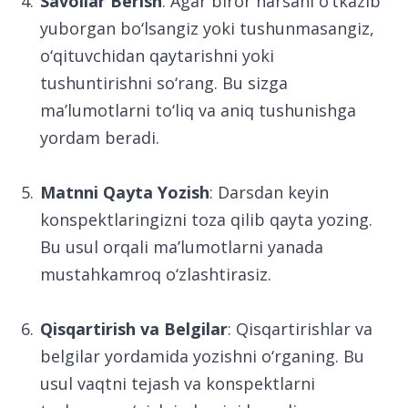
Savollar Berish
: Agar biror narsani o‘tkazib
yuborgan bo‘lsangiz yoki tushunmasangiz,
o‘qituvchidan qaytarishni yoki
tushuntirishni so‘rang. Bu sizga
ma’lumotlarni to‘liq va aniq tushunishga
yordam beradi.
Matnni Qayta Yozish
: Darsdan keyin
konspektlaringizni toza qilib qayta yozing.
Bu usul orqali ma’lumotlarni yanada
mustahkamroq o‘zlashtirasiz.
Qisqartirish va Belgilar
: Qisqartirishlar va
belgilar yordamida yozishni o‘rganing. Bu
usul vaqtni tejash va konspektlarni