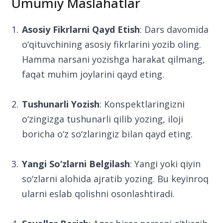
Umumiy Maslahatlar
Asosiy Fikrlarni Qayd Etish
: Dars davomida
o‘qituvchining asosiy fikrlarini yozib oling.
Hamma narsani yozishga harakat qilmang,
faqat muhim joylarini qayd eting.
Tushunarli Yozish
: Konspektlaringizni
o‘zingizga tushunarli qilib yozing, iloji
boricha o‘z so‘zlaringiz bilan qayd eting.
Yangi So‘zlarni Belgilash
: Yangi yoki qiyin
so‘zlarni alohida ajratib yozing. Bu keyinroq
ularni eslab qolishni osonlashtiradi.