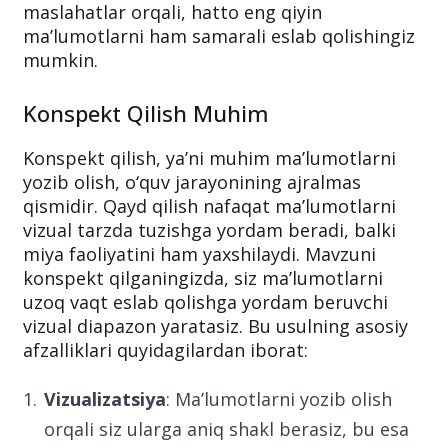
maslahatlar orqali, hatto eng qiyin
ma’lumotlarni ham samarali eslab qolishingiz
mumkin.
Konspekt Qilish Muhim
Konspekt qilish, ya’ni muhim ma’lumotlarni
yozib olish, o‘quv jarayonining ajralmas
qismidir. Qayd qilish nafaqat ma’lumotlarni
vizual tarzda tuzishga yordam beradi, balki
miya faoliyatini ham yaxshilaydi. Mavzuni
konspekt qilganingizda, siz ma’lumotlarni
uzoq vaqt eslab qolishga yordam beruvchi
vizual diapazon yaratasiz. Bu usulning asosiy
afzalliklari quyidagilardan iborat:
Vizualizatsiya
: Ma’lumotlarni yozib olish
orqali siz ularga aniq shakl berasiz, bu esa