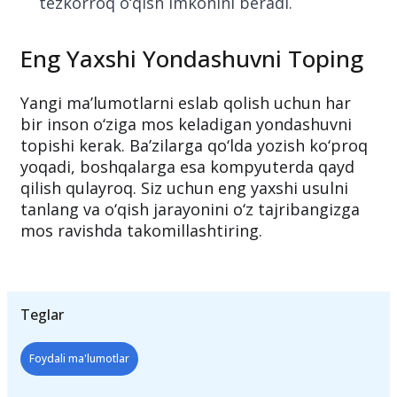
tezkorroq o‘qish imkonini beradi.
Eng Yaxshi Yondashuvni Toping
Yangi ma’lumotlarni eslab qolish uchun har
bir inson o‘ziga mos keladigan yondashuvni
topishi kerak. Ba’zilarga qo‘lda yozish ko‘proq
yoqadi, boshqalarga esa kompyuterda qayd
qilish qulayroq. Siz uchun eng yaxshi usulni
tanlang va o‘qish jarayonini o‘z tajribangizga
mos ravishda takomillashtiring.
Teglar
Foydali ma'lumotlar