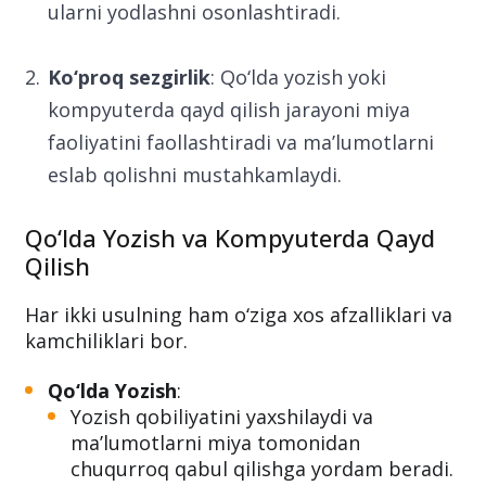
ularni yodlashni osonlashtiradi.
Ko‘proq sezgirlik
: Qo‘lda yozish yoki
kompyuterda qayd qilish jarayoni miya
faoliyatini faollashtiradi va ma’lumotlarni
eslab qolishni mustahkamlaydi.
Qo‘lda Yozish va Kompyuterda Qayd
Qilish
Har ikki usulning ham o‘ziga xos afzalliklari va
kamchiliklari bor.
Qo‘lda Yozish
:
Yozish qobiliyatini yaxshilaydi va
ma’lumotlarni miya tomonidan
chuqurroq qabul qilishga yordam beradi.