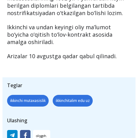
berilgan diplomlari belgilangan tartibda
nostrifikatsiyadan o‘tkazilgan bo‘lishi lozim.
Ikkinchi va undan keyingi oliy ma’lumot
bo‘yicha o‘qitish to‘lov-kontrakt asosida
amalga oshiriladi.
Arizalar 10 avgustga qadar qabul qilinadi.
Teglar
ikkinchi mutaxasislik
ikkinchitalim edu uz
Ulashing