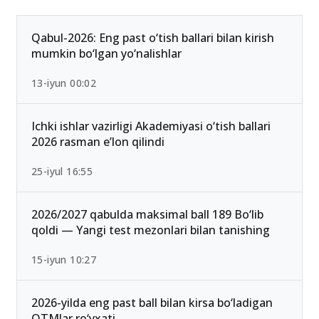
Qabul-2026: Eng past o‘tish ballari bilan kirish
mumkin bo‘lgan yo‘nalishlar
13-iyun 00:02
Ichki ishlar vazirligi Akademiyasi o‘tish ballari
2026 rasman e’lon qilindi
25-iyul 16:55
2026/2027 qabulda maksimal ball 189 Bo‘lib
qoldi — Yangi test mezonlari bilan tanishing
15-iyun 10:27
2026-yilda eng past ball bilan kirsa bo‘ladigan
OTMlar ro‘yxati