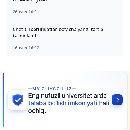
26-iyun 10:01
Chet tili sertifikatlari bo‘yicha yangi tartib
tasdiqlandi
16-iyun 16:02
.OLIYGOH.UZ
 nufuzli universitetlarda
ba bo‘lish imkoniyati
hali
iq.