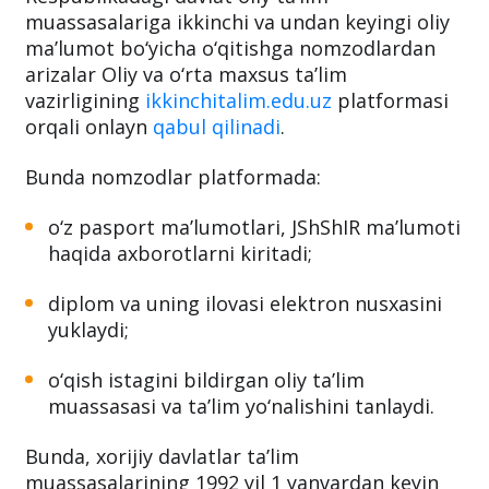
muassasalariga ikkinchi va undan keyingi oliy
ma’lumot bo‘yicha o‘qitishga nomzodlardan
arizalar Oliy va o‘rta maxsus ta’lim
vazirligining
ikkinchitalim.edu.uz
platformasi
orqali onlayn
qabul qilinadi
.
Bunda nomzodlar platformada:
o‘z pasport ma’lumotlari, JShShIR ma’lumoti
haqida axborotlarni kiritadi;
diplom va uning ilovasi elektron nusxasini
yuklaydi;
o‘qish istagini bildirgan oliy ta’lim
muassasasi va ta’lim yo‘nalishini tanlaydi.
Bunda, xorijiy davlatlar ta’lim
muassasalarining 1992 yil 1 yanvardan keyin