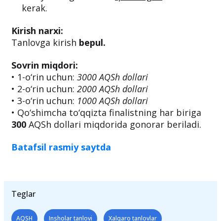
kerak.
Kirish narxi:
Tanlovga kirish
bepul.
Sovrin miqdori:
• 1-o‘rin uchun:
3000 AQSh dollari
• 2-o‘rin uchun:
2000 AQSh dollari
• 3-o‘rin uchun:
1000 AQSh dollari
• Qo‘shimcha to‘qqizta finalistning har biriga
300
AQSh dollari miqdorida gonorar beriladi.
Batafsil rasmiy saytda
Teglar
AQSH
Insholar tanlovi
Xalqaro tanlovlar