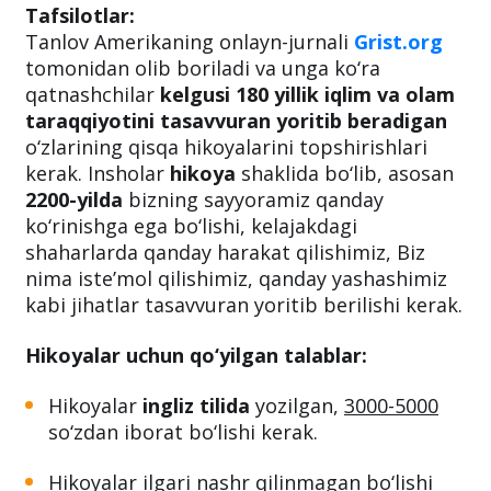
Tafsilotlar:
Tanlov Amerikaning onlayn-jurnali
Grist.org
tomonidan olib boriladi va unga ko‘ra
qatnashchilar
kelgusi 180 yillik iqlim va olam
taraqqiyotini tasavvuran yoritib beradigan
o‘zlarining qisqa hikoyalarini topshirishlari
kerak. Insholar
hikoya
shaklida bo‘lib, asosan
2200-yilda
bizning sayyoramiz qanday
ko‘rinishga ega bo‘lishi, kelajakdagi
shaharlarda qanday harakat qilishimiz, Biz
nima iste’mol qilishimiz, qanday yashashimiz
kabi jihatlar tasavvuran yoritib berilishi kerak.
Hikoyalar uchun qo‘yilgan talablar:
Hikoyalar
ingliz tilida
yozilgan,
3000-5000
so‘zdan iborat bo‘lishi kerak.
Hikoyalar ilgari nashr
qilinmagan
bo‘lishi