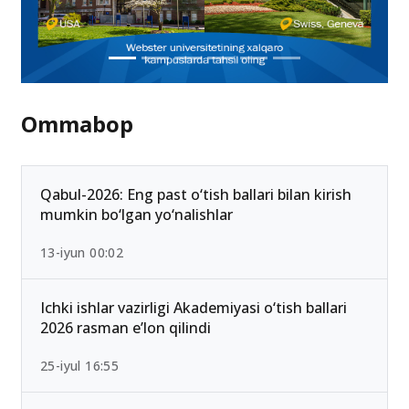
Ommabop
Qabul-2026: Eng past o‘tish ballari bilan kirish
mumkin bo‘lgan yo‘nalishlar
13-iyun 00:02
Ichki ishlar vazirligi Akademiyasi o‘tish ballari
2026 rasman e’lon qilindi
25-iyul 16:55