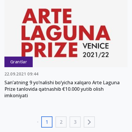
Grantlar
22.09.2021 09:44
San’atning 9 yo‘nalishi bo‘yicha xalqaro Arte Laguna
Prize tanlovida qatnashib €10.000 yutib olish
imkoniyati
1
2
3