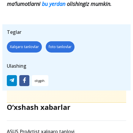
ma’lumotlarni
bu yerdan
olishingiz mumkin.
Teglar
Xalqaro tanlovlar
foto tanlovlar
Ulashing
O‘xshash xabarlar
ASUS ProArtist xalqaro tanlovi