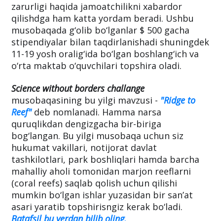
zarurligi haqida jamoatchilikni xabardor
qilishdga ham katta yordam beradi. Ushbu
musobaqada g‘olib bo‘lganlar $ 500 gacha
stipendiyalar bilan taqdirlanishadi shuningdek
11-19 yosh oralig‘ida bo‘lgan boshlang‘ich va
o‘rta maktab o‘quvchilari topshira oladi.
Science without borders challange
musobaqasining bu yilgi mavzusi -
"Ridge to
Reef"
deb nomlanadi. Hamma narsa
quruqlikdan dengizgacha bir-biriga
bog‘langan. Bu yilgi musobaqa uchun siz
hukumat vakillari, notijorat davlat
tashkilotlari, park boshliqlari hamda barcha
mahalliy aholi tomonidan marjon reeflarni
(coral reefs) saqlab qolish uchun qilishi
mumkin bo‘lgan ishlar yuzasidan bir san’at
asari yaratib topshirisngiz kerak bo‘ladi.
Batafsil bu yerdan bilib oling.