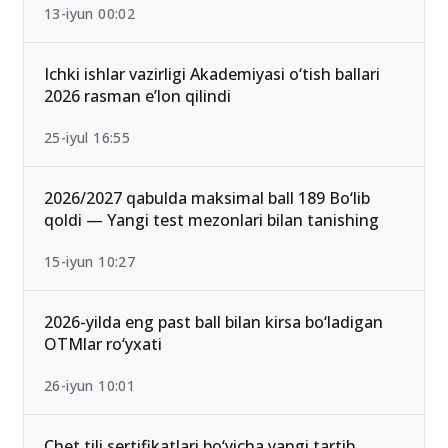
13-iyun 00:02
Ichki ishlar vazirligi Akademiyasi o‘tish ballari
2026 rasman e’lon qilindi
25-iyul 16:55
2026/2027 qabulda maksimal ball 189 Bo‘lib
qoldi — Yangi test mezonlari bilan tanishing
15-iyun 10:27
2026-yilda eng past ball bilan kirsa bo‘ladigan
OTMlar ro‘yxati
26-iyun 10:01
Chet tili sertifikatlari bo‘yicha yangi tartib