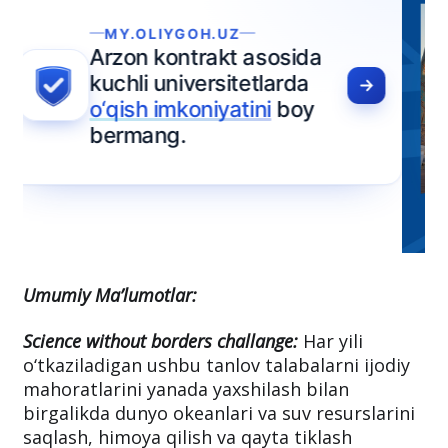
Umumiy Ma’lumotlar:
Science without borders challange:
Har yili
o‘tkaziladigan ushbu tanlov talabalarni ijodiy
mahoratlarini yanada yaxshilash bilan
birgalikda dunyo okeanlari va suv resurslarini
saqlash, himoya qilish va qayta tiklash