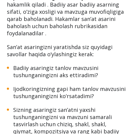
hakamlik qiladi . Badiiy asar badiiy asarning
sifati, o‘ziga xosligi va mavzuga muvofiqligiga
qarab baholanadi. Hakamlar san’at asarini
baholash uchun baholash rubrikasidan
foydalanadilar .
San’at asaringizni yaratishda siz quyidagi
savollar haqida o‘ylashingiz kerak:
Badiiy asaringiz tanlov mavzusini
tushunganingizni aks ettiradimi?
Ijodkoringizning gapi ham tanlov mavzusini
tushunganingizni ko‘rsatadimi?
Sizning asaringiz san’atni yaxshi
tushunganingizni va mavzuni samarali
tasvirlash uchun chiziq, shakl, shakl,
qiymat, kompozitsiya va rang kabi badiiy