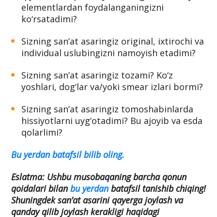
elementlardan foydalanganingizni
ko‘rsatadimi?
Sizning san’at asaringiz original, ixtirochi va
individual uslubingizni namoyish etadimi?
Sizning san’at asaringiz tozami? Ko‘z
yoshlari, dog‘lar va/yoki smear izlari bormi?
Sizning san’at asaringiz tomoshabinlarda
hissiyotlarni uyg‘otadimi? Bu ajoyib va esda
qolarlimi?
Bu yerdan batafsil bilib oling.
Eslatma: Ushbu musobaqaning barcha qonun
qoidalari bilan
bu yerdan
batafsil tanishib chiqing!
Shuningdek san’at asarini qayerga joylash va
qanday qilib joylash kerakligi haqidagi