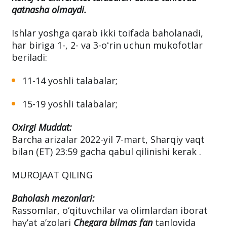
qatnasha olmaydi.
Ishlar yoshga qarab ikki toifada baholanadi,
har biriga 1-, 2- va 3-oʻrin uchun mukofotlar
beriladi:
11-14 yoshli talabalar;
15-19 yoshli talabalar;
Oxirgi Muddat:
Barcha arizalar 2022-yil 7-mart, Sharqiy vaqt
bilan (ET) 23:59 gacha qabul qilinishi kerak .
MUROJAAT QILING
Baholash mezonlari:
Rassomlar, o‘qituvchilar va olimlardan iborat
hay’at a’zolari
Chegara bilmas fan
tanlovida