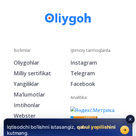
Bo‘limlar
Ijtimoiy tarmoqlarda
Oliygohlar
Instagram
Milliy sertifikat
Telegram
Yangiliklar
Facebook
Ma'lumotlar
Analitika
Imtihonlar
Webster
My.Oliygoh.uz
Iqtisodchi bo‘lishni istasangiz,
qabul yopilishini
kutmang.