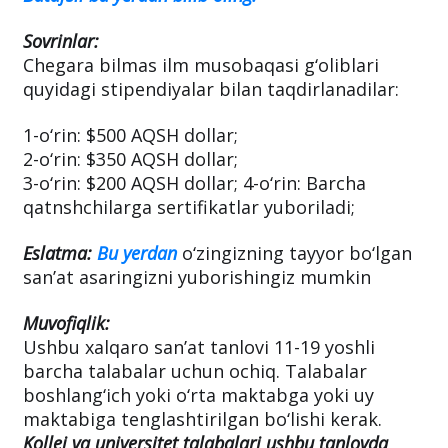
Sovrinlar:
Chegara bilmas ilm musobaqasi g‘oliblari
quyidagi stipendiyalar bilan taqdirlanadilar:
1-o‘rin: $500 AQSH dollar;
2-o‘rin: $350 AQSH dollar;
3-o‘rin: $200 AQSH dollar; 4-o‘rin: Barcha
qatnshchilarga sertifikatlar yuboriladi;
Eslatma:
Bu yerdan
o‘zingizning tayyor bo‘lgan
san’at asaringizni yuborishingiz mumkin
Muvofiqlik:
Ushbu xalqaro san’at tanlovi 11-19 yoshli
barcha talabalar uchun ochiq. Talabalar
boshlang‘ich yoki o‘rta maktabga yoki uy
maktabiga tenglashtirilgan bo‘lishi kerak.
Kollej va universitet talabalari ushbu tanlovda