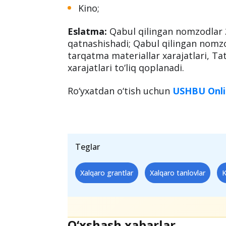
Kino;
Eslatma:
Qabul qilingan nomzodlar
qatnashishadi; Qabul qilingan nomzo
tarqatma materiallar xarajatlari, Ta
xarajatlari to‘liq qoplanadi.
Ro‘yxatdan o‘tish uchun
USHBU Onlin
Teglar
Xalqaro grantlar
Xalqaro tanlovlar
O‘xshash xabarlar