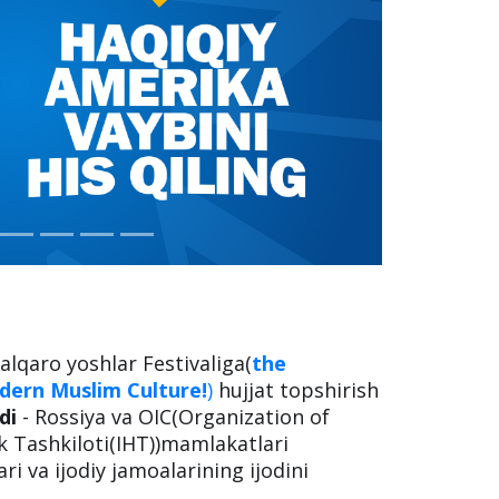
lqaro yoshlar Festivaliga(
the
odern Muslim Culture!
)
hujjat topshirish
di
- Rossiya va OIC(Organization of
 Tashkiloti(IHT))mamlakatlari
ari va ijodiy jamoalarining ijodini