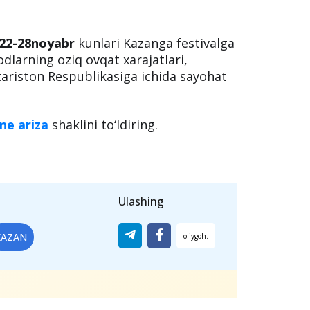
22-28noyabr
kunlari Kazanga festivalga
dlarning oziq ovqat xarajatlari,
tariston Respublikasiga ichida sayohat
e ariza
shaklini to‘ldiring.
Ulashing
KAZAN