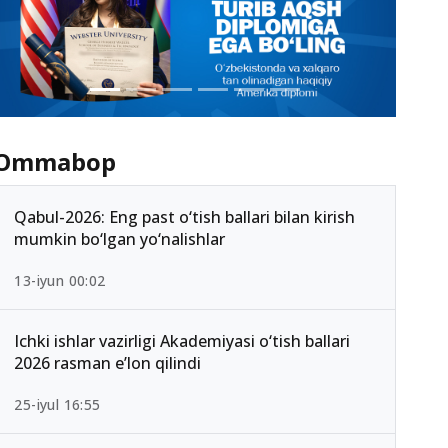
Ommabop
Qabul-2026: Eng past o‘tish ballari bilan kirish
mumkin bo‘lgan yo‘nalishlar
13-iyun 00:02
Ichki ishlar vazirligi Akademiyasi o‘tish ballari
2026 rasman e’lon qilindi
25-iyul 16:55