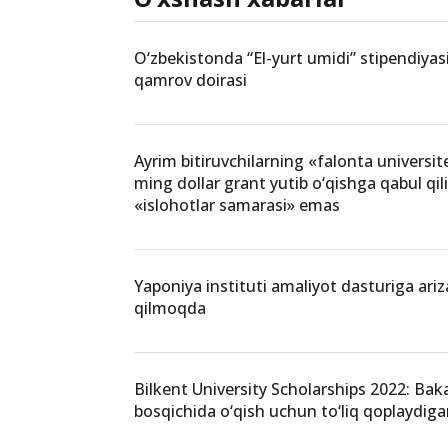
O‘zbekistonda “El-yurt umidi” stipendiyasi
qamrov doirasi
Ayrim bitiruvchilarning «falonta universit
ming dollar grant yutib o‘qishga qabul qili
«islohotlar samarasi» emas
Yaponiya instituti amaliyot dasturiga ariz
qilmoqda
Bilkent University Scholarships 2022: Baka
bosqichida o‘qish uchun to‘liq qoplaydiga