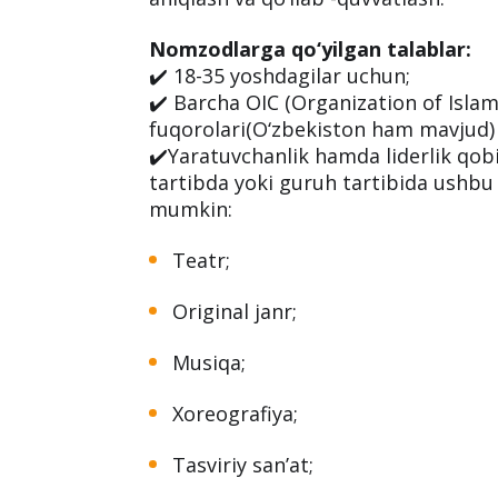
Nomzodlarga qo‘yilgan talablar:
✔️ 18-35 yoshdagilar uchun;
✔️ Barcha OIC (Organization of Islam
fuqorolari(O‘zbekiston ham mavjud)
✔️Yaratuvchanlik hamda liderlik qobi
tartibda yoki guruh tartibida ushbu 
mumkin:
Teatr;
Original janr;
Musiqa;
Xoreografiya;
Tasviriy san’at;