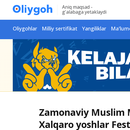
Aniq maqsad -
g'alabaga yetaklaydi
Oliygohlar
Milliy sertifikat
Yangiliklar
Ma'lum
Zamonaviy Muslim 
Xalqaro yoshlar Fes