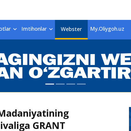
otlar
Imtihonlar
My.Oliygoh.uz
Webster
Madaniyatining
tivaliga GRANT