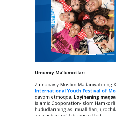
Umumiy Ma’lumotlar:
Zamonaviy Muslim Madaniyatining Xa
International Youth Festival of M
davom etmoqda.
Loyihaning maqsa
Islamic Cooporation-Islom Hamkorlik
hududlarining asl mualliflari, ijrochil
aniqlash va qo‘llab -quvvatlash.