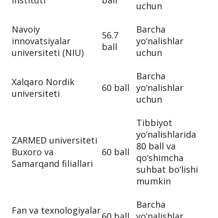
instituti
ball
uchun
Navoiy
Barcha
56.7
innovatsiyalar
yo‘nalishlar
ball
universiteti (NIU)
uchun
Barcha
Xalqaro Nordik
60 ball
yo‘nalishlar
universiteti
uchun
Tibbiyot
yo‘nalishlarida
ZARMED universiteti
80 ball va
Buxoro va
60 ball
qo‘shimcha
Samarqand filiallari
suhbat bo‘lishi
mumkin
Barcha
Fan va texnologiyalar
60 ball
yo‘nalishlar