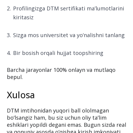
Profilingizga DTM sertifikati ma’lumotlarini
kiritasiz
Sizga mos universitet va yo‘nalishni tanlang
Bir bosish orqali hujjat toopshiring
Barcha jarayonlar 100% onlayn va mutlaqo
bepul.
Xulosa
DTM imtihonidan yuqori ball ololmagan
bo‘lsangiz ham, bu siz uchun oliy ta’lim
eshiklari yopildi degani emas. Bugun sizda real
va qonuniy asosda o‘qishga kirish imkoniyati