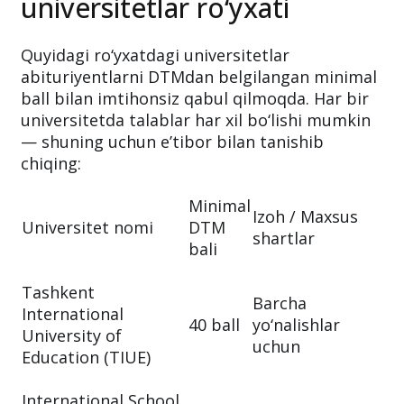
universitetlar ro‘yxati
Quyidagi ro‘yxatdagi universitetlar
abituriyentlarni DTMdan belgilangan minimal
ball bilan imtihonsiz qabul qilmoqda. Har bir
universitetda talablar har xil bo‘lishi mumkin
— shuning uchun e’tibor bilan tanishib
chiqing:
Minimal
Izoh / Maxsus
Universitet nomi
DTM
shartlar
bali
Tashkent
Barcha
International
40 ball
yo‘nalishlar
University of
uchun
Education (TIUE)
International School