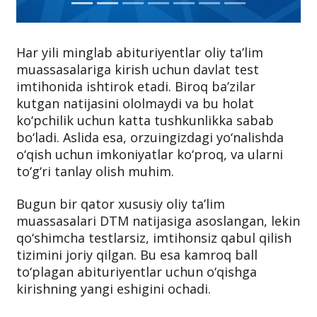
Har yili minglab abituriyentlar oliy ta’lim
muassasalariga kirish uchun davlat test
imtihonida ishtirok etadi. Biroq ba’zilar
kutgan natijasini ololmaydi va bu holat
ko‘pchilik uchun katta tushkunlikka sabab
bo‘ladi. Aslida esa, orzuingizdagi yo‘nalishda
o‘qish uchun imkoniyatlar ko‘proq, va ularni
to‘g‘ri tanlay olish muhim.
Bugun bir qator xususiy oliy ta’lim
muassasalari DTM natijasiga asoslangan, lekin
qo‘shimcha testlarsiz, imtihonsiz qabul qilish
tizimini joriy qilgan. Bu esa kamroq ball
to‘plagan abituriyentlar uchun o‘qishga
kirishning yangi eshigini ochadi.