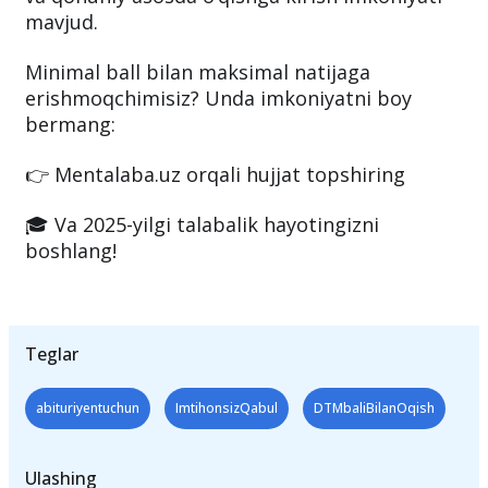
mavjud.
Minimal ball bilan maksimal natijaga
erishmoqchimisiz? Unda imkoniyatni boy
bermang:
👉 Mentalaba.uz orqali hujjat topshiring
🎓 Va 2025-yilgi talabalik hayotingizni
boshlang!
Teglar
abituriyentuchun
ImtihonsizQabul
DTMbaliBilanOqish
Ulashing