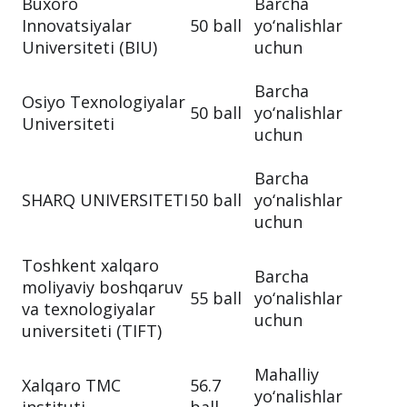
Buxoro
Barcha
Innovatsiyalar
50 ball
yo‘nalishlar
Universiteti (BIU)
uchun
Barcha
Osiyo Texnologiyalar
50 ball
yo‘nalishlar
Universiteti
uchun
Barcha
SHARQ UNIVERSITETI
50 ball
yo‘nalishlar
uchun
Toshkent xalqaro
Barcha
moliyaviy boshqaruv
55 ball
yo‘nalishlar
va texnologiyalar
uchun
universiteti (TIFT)
Mahalliy
Xalqaro TMC
56.7
yo‘nalishlar