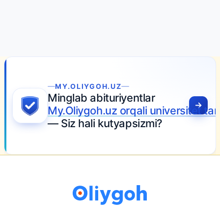
MY.OLIYGOH.UZ
Minglab abituriyentlar
My.Oliygoh.uz orqali universitet t
— Siz hali kutyapsizmi?