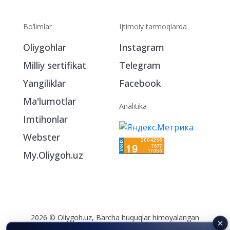
Bo‘limlar
Ijtimoiy tarmoqlarda
Oliygohlar
Instagram
Milliy sertifikat
Telegram
Yangiliklar
Facebook
Ma'lumotlar
Analitika
Imtihonlar
Webster
My.Oliygoh.uz
2026 © Oliygoh.uz, Barcha huquqlar himoyalangan