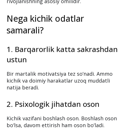
Biror foydali maqola o‘qish yoki yangi
ko‘nikma o‘rganish – bu o‘z ustingizda
ishlashdir. Muntazam bilim olish shaxsiy
rivojlanishning asosiy omilidir.
Nega kichik odatlar
samarali?
1. Barqarorlik katta sakrashdan
ustun
Bir martalik motivatsiya tez so‘nadi. Ammo
kichik va doimiy harakatlar uzoq muddatli
natija beradi.
2. Psixologik jihatdan oson