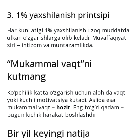
Kichik vazifani boshlash oson. Boshlash oson
bo‘lsa, davom ettirish ham oson bo‘ladi.
3. 1% yaxshilanish printsipi
Har kuni atigi 1% yaxshilanish uzoq muddatda
ulkan o‘zgarishlarga olib keladi. Muvaffaqiyat
siri – intizom va muntazamlikda.
“Mukammal vaqt”ni
kutmang
Ko‘pchilik katta o‘zgarish uchun alohida vaqt
yoki kuchli motivatsiya kutadi. Aslida esa
mukammal vaqt –
hozir
. Eng to‘g‘ri qadam –
bugun kichik harakat boshlashdir.