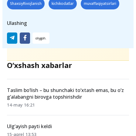
Teglar
ShaxsiyRivojlanish
kichikodatlar
muvaffaqiyatsirlari
Ulashing
O‘xshash xabarlar
Taslim bo‘lish – bu shunchaki to‘xtash emas, bu o‘z
g‘alabangni birovga topshirishdir
14-may 16:21