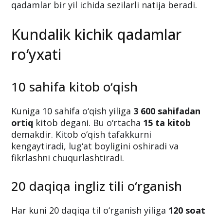
Katta muvaffaqiyatlar ko‘pincha keskin
burilishlardan emas, balki
muntazam va
kichik odatlardan
boshlanadi. Quyidagi oddiy
qadamlar bir yil ichida sezilarli natija beradi.
Kundalik kichik qadamlar
ro‘yxati
10 sahifa kitob o‘qish
Kuniga 10 sahifa o‘qish yiliga
3 600 sahifadan
ortiq
kitob degani. Bu o‘rtacha
15 ta kitob
demakdir. Kitob o‘qish tafakkurni
kengaytiradi, lug‘at boyligini oshiradi va
fikrlashni chuqurlashtiradi.