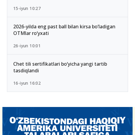
2026/2027 qabulda maksimal ball 189 Bo‘lib
qoldi — Yangi test mezonlari bilan tanishing
15-iyun 10:27
2026-yilda eng past ball bilan kirsa bo‘ladigan
OTMlar ro‘yxati
26-iyun 10:01
Chet tili sertifikatlari bo‘yicha yangi tartib
tasdiqlandi
16-iyun 16:02