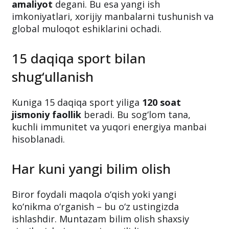
20 daqiqa ingliz tili o‘rganish
Har kuni 20 daqiqa til o‘rganish yiliga
120 soat
amaliyot
degani. Bu esa yangi ish
imkoniyatlari, xorijiy manbalarni tushunish va
global muloqot eshiklarini ochadi.
15 daqiqa sport bilan
shug‘ullanish
Kuniga 15 daqiqa sport yiliga
120 soat
jismoniy faollik
beradi. Bu sog‘lom tana,
kuchli immunitet va yuqori energiya manbai
hisoblanadi.
Har kuni yangi bilim olish