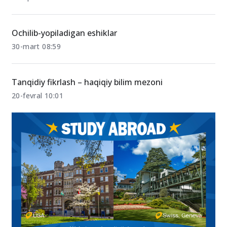
Ulg‘ayish payti keldi
15-aprel 13:53
Ochilib-yopiladigan eshiklar
30-mart 08:59
Tanqidiy fikrlash – haqiqiy bilim mezoni
20-fevral 10:01