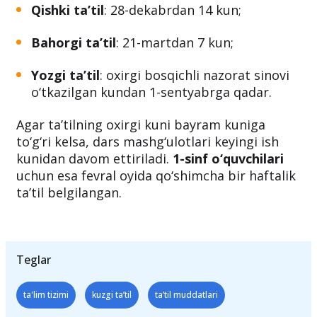
Qishki ta’til
: 28-dekabrdan 14 kun;
Bahorgi ta’til
: 21-martdan 7 kun;
Yozgi ta’til
: oxirgi bosqichli nazorat sinovi
o‘tkazilgan kundan 1-sentyabrga qadar.
Agar ta’tilning oxirgi kuni bayram kuniga
to‘g‘ri kelsa, dars mashg‘ulotlari keyingi ish
kunidan davom ettiriladi.
1-sinf o‘quvchilari
uchun esa fevral oyida qo‘shimcha bir haftalik
ta’til belgilangan.
Teglar
ta'lim tizimi
kuzgi ta’til
ta’til muddatlari