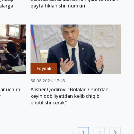
alarga
qayta tiklanishi mumkin
Foydali
30.08.2024 17:45
ilar uchun
Alisher Qodirov: "Bolalar 7-sinfdan
r
keyin qobiliyatidan kelib chiqib
oʻqitilishi kerak"
1
2