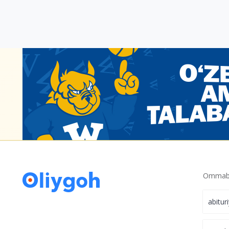
Ommabo
abitur