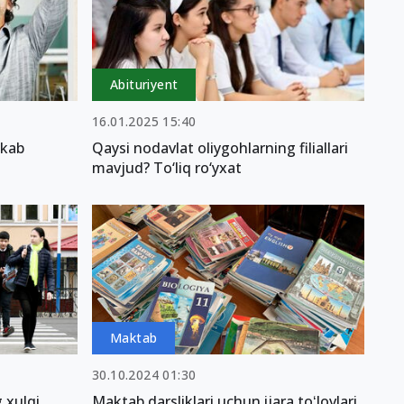
Abituriyent
16.01.2025 15:40
kkab
Qaysi nodavlat oliygohlarning filiallari
mavjud? To‘liq ro‘yxat
Maktab
30.10.2024 01:30
g xulqi
Maktab darsliklari uchun ijara toʻlovlari