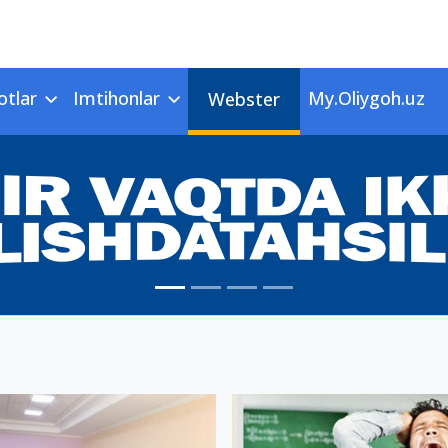
otlar
Imtihonlar
My.Oliygoh.uz
Webster