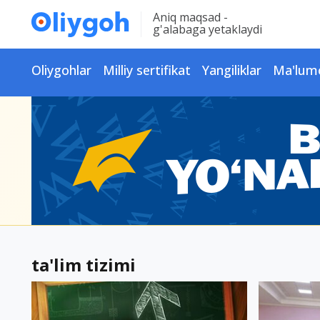
Aniq maqsad -
g'alabaga yetaklaydi
Oliygohlar
Milliy sertifikat
Yangiliklar
Ma'lum
ta'lim tizimi