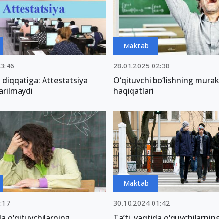
Maktab
03:46
28.01.2025 02:38
diqqatiga: Attestatsiya
O‘qituvchi bo‘lishning mura
tarilmaydi
haqiqatlari
Maktab
:17
30.10.2024 01:42
da o‘qituvchilarning
Ta’til vaqtida o‘quvchilarnin