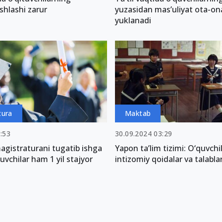
shlashi zarur
yuzasidan mas’uliyat ota-on
yuklanadi
tura
Maktab
:53
30.09.2024 03:29
agistraturani tugatib ishga
Yapon ta’lim tizimi: O‘quvch
tuvchilar ham 1 yil stajyor
intizomiy qoidalar va talabla