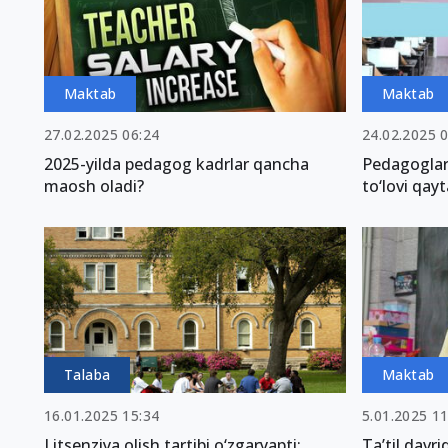
Maktab
Maktab
27.02.2025 06:24
24.02.2025 
2025-yilda pedagog kadrlar qancha
Pedagoglar 
maosh oladi?
to‘lovi qay
Talaba
Maktab
16.01.2025 15:34
5.01.2025 11
Litsenziya olish tartibi o‘zgaryapti:
Ta’til davri