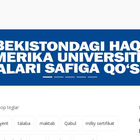
p teglar
iyent
talaba
maktab
Qabul
milliy sertifikat