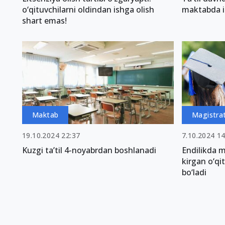
o‘qituvchilarni oldindan ishga olish
maktabda i
shart emas!
Maktab
Magistra
19.10.2024 22:37
7.10.2024 14
Kuzgi ta’til 4-noyabrdan boshlanadi
Endilikda m
kirgan o‘qi
bo‘ladi