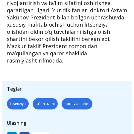
rivojlantirish va ta’lim sifatini oshirishga
qaratilgan. Ilgari, Yuridik fanlari doktori Axtam
Yakubov Prezident bilan bo‘lgan uchrashuvda
xususiy maktab ochish uchun litsenziya
olishdan oldin o‘qituvchilarni ishga olish
shartini bekor qilish taklifini bergan edi.
Mazkur taklif Prezident tomonidan
ma’qullangan va qaror shaklida
rasmiylashtirilmoqda.
Teglar
litsenziya
ta'lim tizimi
nodavlat ta’lim
Ulashing