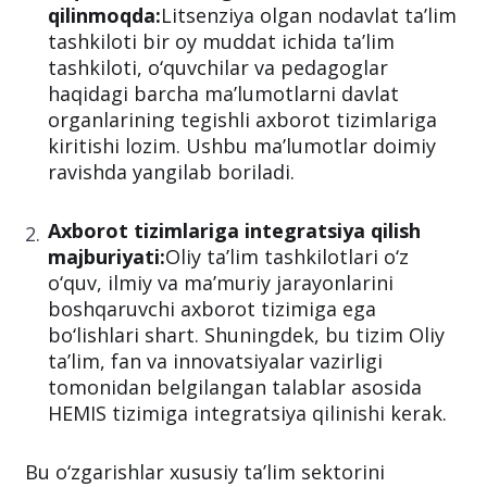
qilinmoqda:
Litsenziya olgan nodavlat ta’lim
tashkiloti bir oy muddat ichida ta’lim
tashkiloti, o‘quvchilar va pedagoglar
haqidagi barcha ma’lumotlarni davlat
organlarining tegishli axborot tizimlariga
kiritishi lozim. Ushbu ma’lumotlar doimiy
ravishda yangilab boriladi.
Axborot tizimlariga integratsiya qilish
majburiyati:
Oliy ta’lim tashkilotlari o‘z
o‘quv, ilmiy va ma’muriy jarayonlarini
boshqaruvchi axborot tizimiga ega
bo‘lishlari shart. Shuningdek, bu tizim Oliy
ta’lim, fan va innovatsiyalar vazirligi
tomonidan belgilangan talablar asosida
HEMIS tizimiga integratsiya qilinishi kerak.
Bu o‘zgarishlar xususiy ta’lim sektorini