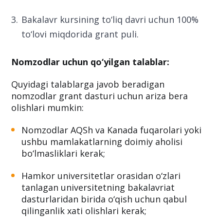
Bakalavr kursining to‘liq davri uchun 100%
to‘lovi miqdorida grant puli.
Nomzodlar uchun qo‘yilgan talablar:
Quyidagi talablarga javob beradigan
nomzodlar grant dasturi uchun ariza bera
olishlari mumkin:
Nomzodlar AQSh va Kanada fuqarolari yoki
ushbu mamlakatlarning doimiy aholisi
bo‘lmasliklari kerak;
Hamkor universitetlar orasidan o‘zlari
tanlagan universitetning bakalavriat
dasturlaridan birida o‘qish uchun qabul
qilinganlik xati olishlari kerak;