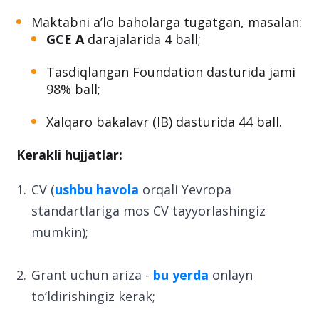
Maktabni a’lo baholarga tugatgan, masalan:
GCE A
darajalarida 4 ball;
Tasdiqlangan Foundation dasturida jami
98% ball;
Xalqaro bakalavr (IB) dasturida 44 ball.
Kerakli hujjatlar:
CV (
ushbu havola
orqali Yevropa
standartlariga mos CV tayyorlashingiz
mumkin);
Grant uchun ariza -
bu yerda
onlayn
to‘ldirishingiz kerak;