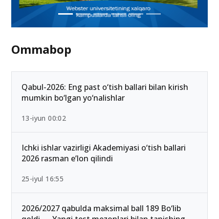
Ommabop
Qabul-2026: Eng past o‘tish ballari bilan kirish
mumkin bo‘lgan yo‘nalishlar
13-iyun 00:02
Ichki ishlar vazirligi Akademiyasi o‘tish ballari
2026 rasman e’lon qilindi
25-iyul 16:55
2026/2027 qabulda maksimal ball 189 Bo‘lib
qoldi — Yangi test mezonlari bilan tanishing