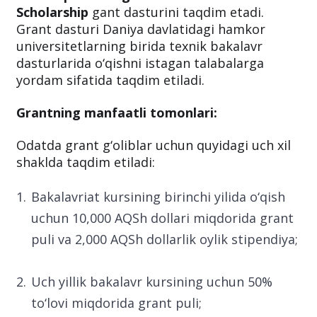
Scholarship
gant dasturini taqdim etadi.
Grant dasturi Daniya davlatidagi hamkor
universitetlarning birida texnik bakalavr
dasturlarida o‘qishni istagan talabalarga
yordam sifatida taqdim etiladi.
Grantning manfaatli tomonlari:
Odatda grant g‘oliblar uchun quyidagi uch xil
shaklda taqdim etiladi:
Bakalavriat kursining birinchi yilida o‘qish
uchun 10,000 AQSh dollari miqdorida grant
puli va 2,000 AQSh dollarlik oylik stipendiya;
Uch yillik bakalavr kursining uchun 50%
to‘lovi miqdorida grant puli;