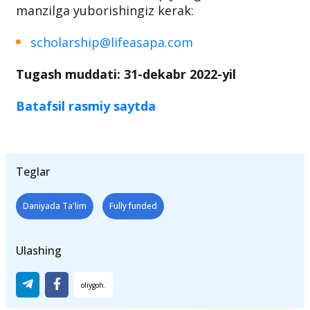
manzilga yuborishingiz kerak:
scholarship@lifeasapa.com
Tugash muddati: 31-dekabr 2022-yil
Batafsil rasmiy saytda
Teglar
Daniyada Ta'lim
Fully funded
Ulashing