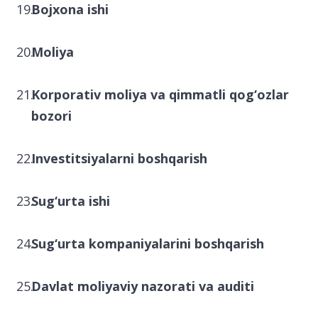
Bojxona ishi
Moliya
Korporativ moliya va qimmatli qog‘ozlar
bozori
Investitsiyalarni boshqarish
Sug‘urta ishi
Sug‘urta kompaniyalarini boshqarish
Davlat moliyaviy nazorati va auditi