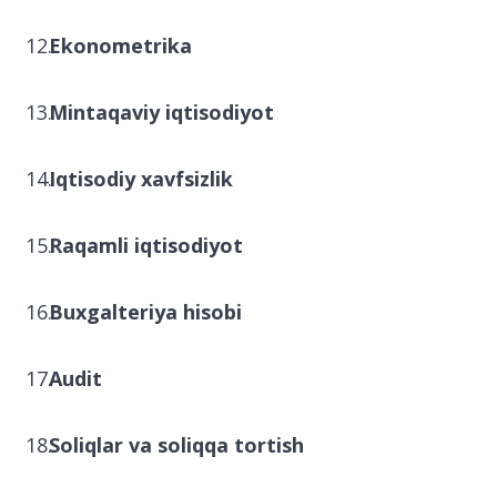
Ekonometrika
Mintaqaviy iqtisodiyot
Iqtisodiy xavfsizlik
Raqamli iqtisodiyot
Buxgalteriya hisobi
Audit
Soliqlar va soliqqa tortish