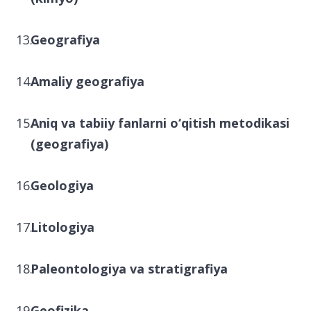
Geografiya
Amaliy geografiya
Aniq va tabiiy fanlarni o‘qitish metodikasi
(geografiya)
Geologiya
Litologiya
Paleontologiya va stratigrafiya
Geofizika