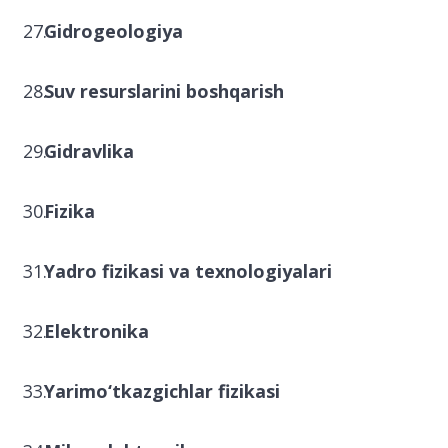
Gidrogeologiya
Suv resurslarini boshqarish
Gidravlika
Fizika
Yadro fizikasi va texnologiyalari
Elektronika
Yarimo‘tkazgichlar fizikasi