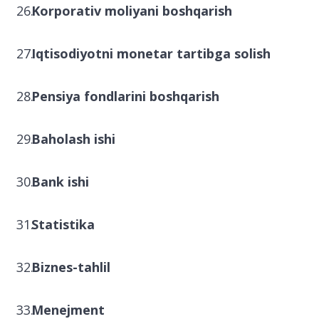
Korporativ moliyani boshqarish
Iqtisodiyotni monetar tartibga solish
Pensiya fondlarini boshqarish
Baholash ishi
Bank ishi
Statistika
Biznes-tahlil
Menejment