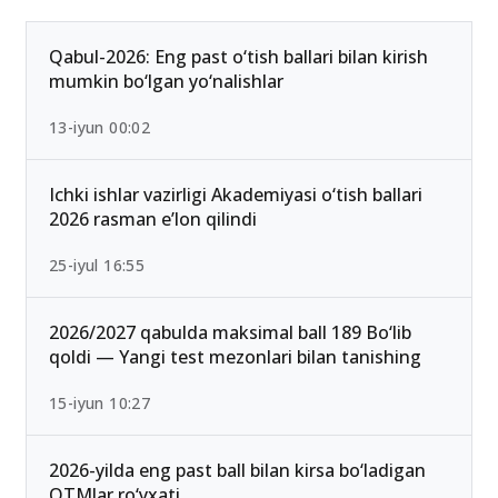
Qabul-2026: Eng past o‘tish ballari bilan kirish
mumkin bo‘lgan yo‘nalishlar
13-iyun 00:02
Ichki ishlar vazirligi Akademiyasi o‘tish ballari
2026 rasman e’lon qilindi
25-iyul 16:55
2026/2027 qabulda maksimal ball 189 Bo‘lib
qoldi — Yangi test mezonlari bilan tanishing
15-iyun 10:27
2026-yilda eng past ball bilan kirsa bo‘ladigan
OTMlar ro‘yxati