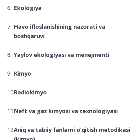
Ekologiya
Havo ifloslanishining nazorati va
boshqaruvi
Yaylov ekologiyasi va menejmenti
Kimyo
Radiokimyo
Neft va gaz kimyosi va texnologiyasi
Aniq va tabiiy fanlarni o‘qitish metodikasi
(kimyo)