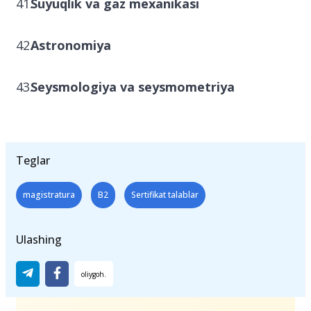
Suyuqlik va gaz mexanikasi
Astronomiya
Seysmologiya va seysmometriya
Teglar
magistratura
B2
Sertifikat talablar
Ulashing