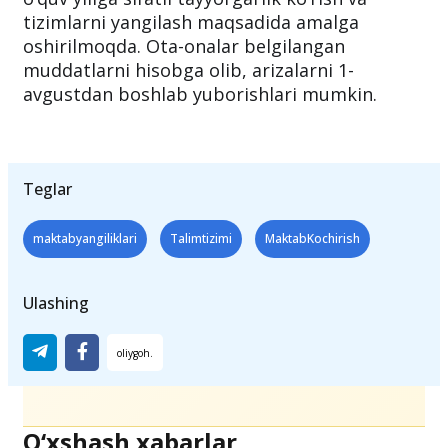
tizimlarni yangilash maqsadida amalga
oshirilmoqda. Ota-onalar belgilangan
muddatlarni hisobga olib, arizalarni 1-
avgustdan boshlab yuborishlari mumkin.
Teglar
maktabyangiliklari
Talimtizimi
MaktabKochirish
Ulashing
O‘xshash xabarlar