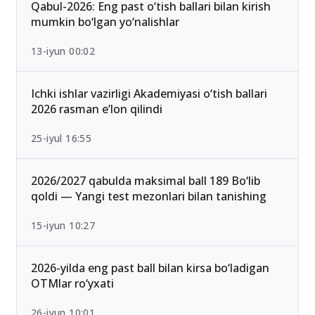
Qabul-2026: Eng past o‘tish ballari bilan kirish
mumkin bo‘lgan yo‘nalishlar
13-iyun 00:02
Ichki ishlar vazirligi Akademiyasi o‘tish ballari
2026 rasman e’lon qilindi
25-iyul 16:55
2026/2027 qabulda maksimal ball 189 Bo‘lib
qoldi — Yangi test mezonlari bilan tanishing
15-iyun 10:27
2026-yilda eng past ball bilan kirsa bo‘ladigan
OTMlar ro‘yxati
26-iyun 10:01