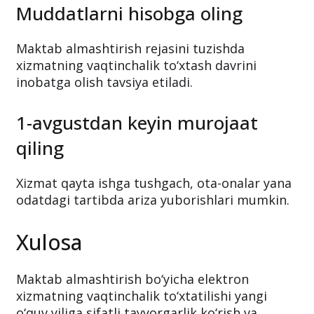
Muddatlarni hisobga oling
Maktab almashtirish rejasini tuzishda
xizmatning vaqtinchalik to‘xtash davrini
inobatga olish tavsiya etiladi.
1-avgustdan keyin murojaat
qiling
Xizmat qayta ishga tushgach, ota-onalar yana
odatdagi tartibda ariza yuborishlari mumkin.
Xulosa
Maktab almashtirish bo‘yicha elektron
xizmatning vaqtinchalik to‘xtatilishi yangi
o‘quv yiliga sifatli tayyorgarlik ko‘rish va