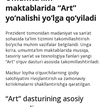
maktablarida “Art”
yo‘nalishi yo‘lga qo‘yiladi
Prezident tomonidan madaniyat va san’at
sohasida ta’lim tizimini takomillashtirish
bo‘yicha muhim vazifalar belgilandi. Unga
ko‘ra, umumta’lim maktablarida musiqa,
tasviriy san’at va texnologiya fanlari yangi
“Art” o‘quv dasturi asosida takomillashtiriladi.
Mazkur loyiha o‘quvchilarning ijodiy
salohiyatini rivojlantirish va zamonaviy
ko‘nikmalarni shakllantirishga qaratilgan.
“Art” dasturining asosiy