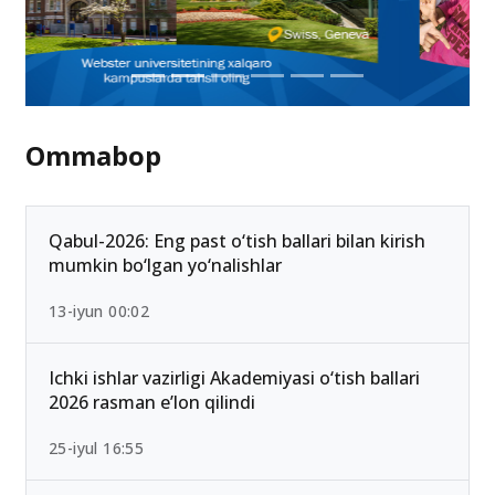
Ommabop
Qabul-2026: Eng past o‘tish ballari bilan kirish
mumkin bo‘lgan yo‘nalishlar
13-iyun 00:02
Ichki ishlar vazirligi Akademiyasi o‘tish ballari
2026 rasman e’lon qilindi
25-iyul 16:55