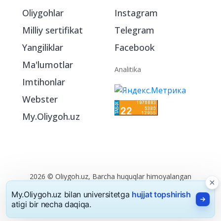
Oliygohlar
Instagram
Milliy sertifikat
Telegram
Yangiliklar
Facebook
Ma'lumotlar
Analitika
Imtihonlar
Webster
My.Oliygoh.uz
2026 © Oliygoh.uz, Barcha huquqlar himoyalangan
Reklama
/
Foydalanish shartlari
My.Oliygoh.uz bilan universitetga
hujjat topshirish
atigi bir necha daqiqa.