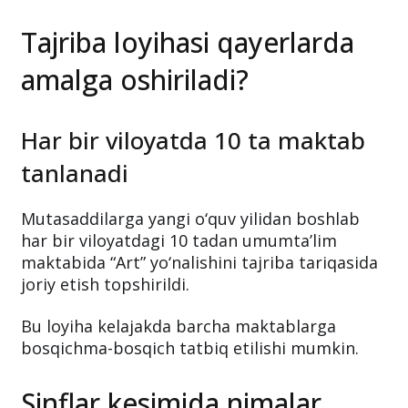
Tajriba loyihasi qayerlarda
amalga oshiriladi?
Har bir viloyatda 10 ta maktab
tanlanadi
Mutasaddilarga yangi o‘quv yilidan boshlab
har bir viloyatdagi 10 tadan umumta’lim
maktabida “Art” yo‘nalishini tajriba tariqasida
joriy etish topshirildi.
Bu loyiha kelajakda barcha maktablarga
bosqichma-bosqich tatbiq etilishi mumkin.
Sinflar kesimida nimalar