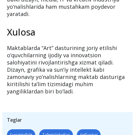
yo‘nalishlarida ham mustahkam poydevor
yaratadi.
Xulosa
Maktablarda “Art” dasturining joriy etilishi
o‘quvchilarning ijodiy va innovatsion
salohiyatini rivojlantirishga xizmat qiladi.
Dizayn, grafika va sun’iy intellekt kabi
zamonaviy yo‘nalishlarning maktab dasturiga
kiritilishi ta’lim tizimidagi muhim
yangiliklardan biri bo‘ladi.
Teglar
SuniyIntellekt
Ta’limIslohotlari
ArtDasturi