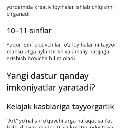
yordamida kreativ loyihalar ishlab chiqishni
o‘rganadi.
10–11-sinflar
Yuqori sinf o‘quvchilari o‘z loyihalarini tayyor
mahsulotga aylantirish va amaliy natijaga
erishish bo‘yicha bilim oladi.
Yangi dastur qanday
imkoniyatlar yaratadi?
Kelajak kasblariga tayyorgarlik
“Art” yo‘nalishi o‘quvchilarga nafaqat san’at,
balki dizayn, media, IT va kreativ industriya