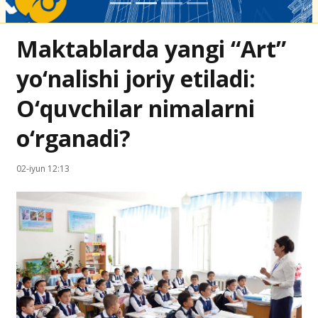
Maktablarda yangi “Art”
yo‘nalishi joriy etiladi:
O‘quvchilar nimalarni
o‘rganadi?
02-iyun 12:13