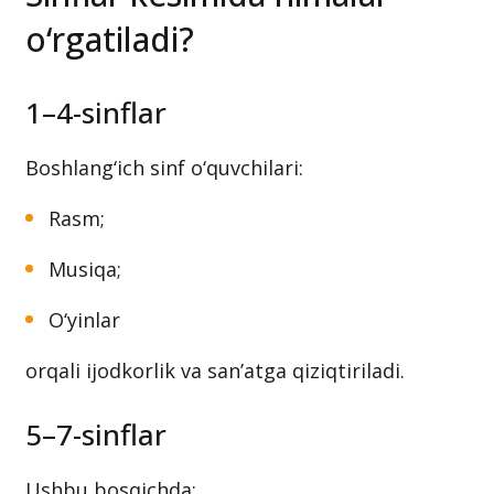
o‘rgatiladi?
1–4-sinflar
Boshlang‘ich sinf o‘quvchilari:
Rasm;
Musiqa;
O‘yinlar
orqali ijodkorlik va san’atga qiziqtiriladi.
5–7-sinflar
Ushbu bosqichda: