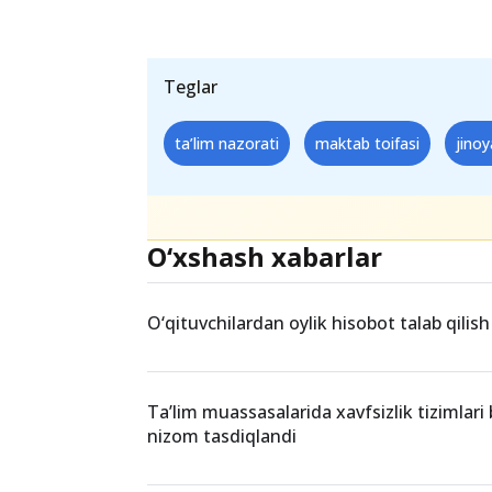
Teglar
ta’lim nazorati
maktab toifasi
jinoy
O‘xshash xabarlar
O‘qituvchilardan oylik hisobot talab qili
Ta’lim muassasalarida xavfsizlik tizimlari
nizom tasdiqlandi