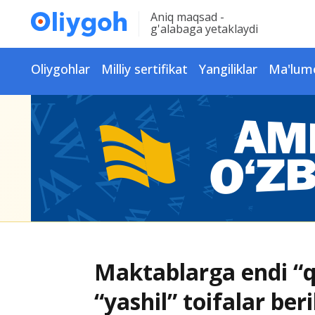
Aniq maqsad -
g'alabaga yetaklaydi
Oliygohlar
Milliy sertifikat
Yangiliklar
Ma'lum
Maktablarga endi “qi
“yashil” toifalar beri