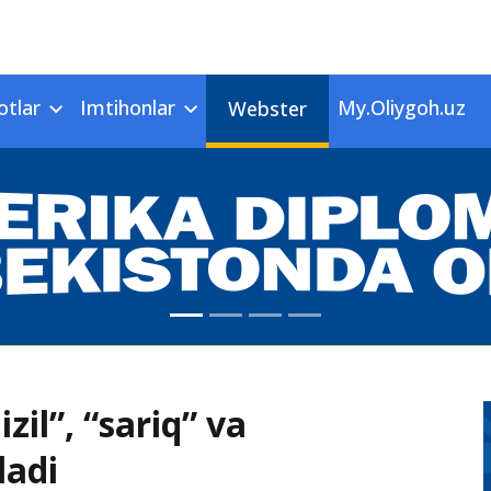
otlar
Imtihonlar
My.Oliygoh.uz
Webster
zil”, “sariq” va
ladi