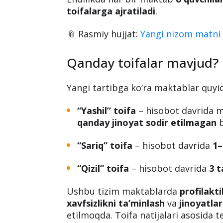
toifalarga ajratiladi
.
📎 Rasmiy hujjat:
Yangi nizom matni 
Qanday toifalar mavjud?
Yangi tartibga ko‘ra maktablar quyid
“Yashil” toifa
– hisobot davrida 
qanday jinoyat sodir etilmagan
b
“Sariq” toifa
– hisobot davrida
1–
“Qizil” toifa
– hisobot davrida
3 t
Ushbu tizim maktablarda
profilakti
xavfsizlikni ta’minlash
va
jinoyatlar
etilmoqda. Toifa natijalari asosida te