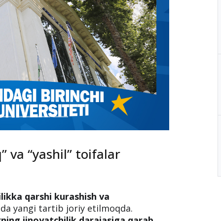
” va “yashil” toifalar
ilikka qarshi kurashish va
a yangi tartib joriy etilmoqda.
rning jinoyatchilik darajasiga qarab