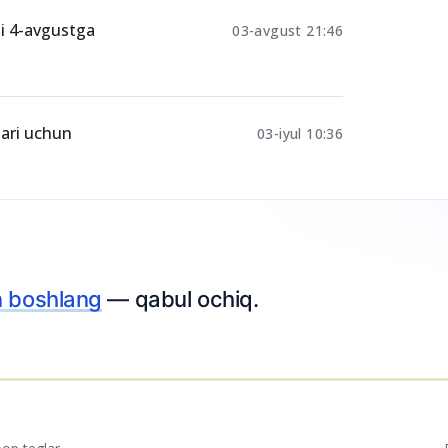
ti 4-avgustga
03-avgust 21:46
lari uchun
03-iyul 10:36
riza topshiring