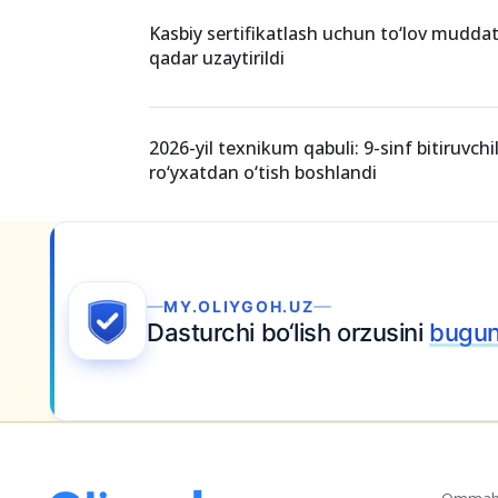
Kasbiy sertifikatlash uchun to‘lov mudda
qadar uzaytirildi
2026-yil texnikum qabuli: 9-sinf bitiruvchi
ro‘yxatdan o‘tish boshlandi
A
q.