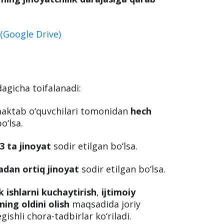
(Google Drive)
agicha toifalanadi:
maktab o‘quvchilari tomonidan
hech
o‘lsa.
3 ta jinoyat
sodir etilgan bo‘lsa.
adan ortiq jinoyat
sodir etilgan bo‘lsa.
k ishlarni kuchaytirish
,
ijtimoiy
ning oldini olish
maqsadida joriy
gishli chora-tadbirlar ko‘riladi.