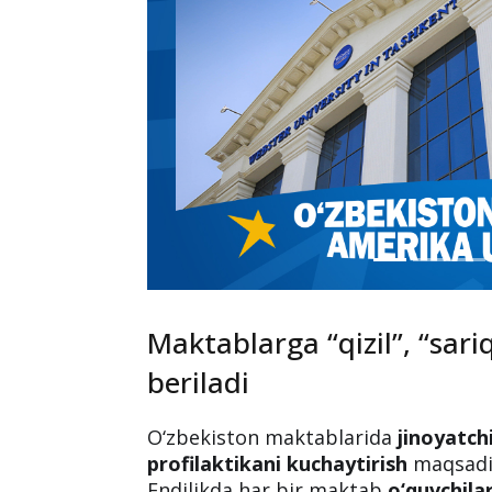
Maktablarga “qizil”, “sariq
beriladi
O‘zbekiston maktablarida
jinoyatch
profilaktikani kuchaytirish
maqsadid
Endilikda har bir maktab
o‘quvchila