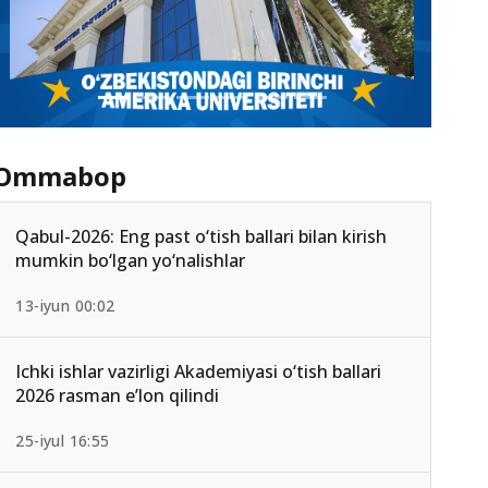
Ommabop
Qabul-2026: Eng past o‘tish ballari bilan kirish
mumkin bo‘lgan yo‘nalishlar
13-iyun 00:02
Ichki ishlar vazirligi Akademiyasi o‘tish ballari
2026 rasman e’lon qilindi
25-iyul 16:55