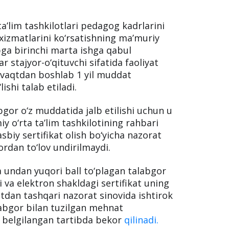
’lim tashkilotlari pedagog kadrlarini
 xizmatlarini ko‘rsatishning ma’muriy
a birinchi marta ishga qabul
r stajyor-o‘qituvchi sifatida faoliyat
n vaqtdan boshlab 1 yil muddat
ishi talab etiladi.
bgor o‘z muddatida jalb etilishi uchun u
y o‘rta ta’lim tashkilotining rahbari
sbiy sertifikat olish bo‘yicha nazorat
ordan to‘lov undirilmaydi.
va undan yuqori ball to‘plagan talabgor
 va elektron shakldagi sertifikat uning
tdan tashqari nazorat sinovida ishtirok
alabgor bilan tuzilgan mehnat
 belgilangan tartibda bekor
qilinadi.