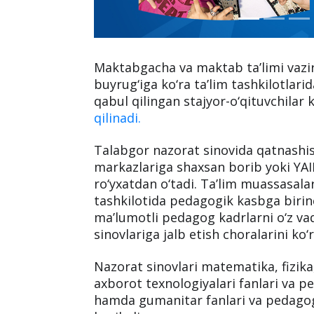
Maktabgacha va maktab ta’limi vaziri
buyrug‘iga ko‘ra ta’lim tashkilotlar
qabul qilingan stajyor-o‘qituvchilar 
qilinadi.
Talabgor nazorat sinovida qatnashi
markazlariga shaxsan borib yoki YAI
ro‘yxatdan o‘tadi. Ta’lim muassasala
tashkilotida pedagogik kasbga birinc
ma’lumotli pedagog kadrlarni o‘z vaq
sinovlariga jalb etish choralarini ko‘r
Nazorat sinovlari matematika, fizika
axborot texnologiyalari fanlari va
hamda gumanitar fanlari va pedago