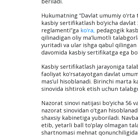
beriladi.
Hukumatning “Davlat umumiy o‘rta ta
kasbiy sertifikatlash bo‘yicha davlat
reglamenti”ga
ko‘ra,
pedagogik kasbg
qilinadigan oliy ma’lumotli talabgorla
yuritadi va ular ishga qabul qilinga
davomida kasbiy sertifikatga ega bo‘l
Kasbiy sertifikatlash jarayoniga tala
faoliyat ko‘rsatayotgan davlat umumi
mas’ul hisoblanadi. Birinchi marta ka
sinovida ishtirok etish uchun talabg
Nazorat sinovi natijasi bo‘yicha 56 
nazorat sinovidan o‘tgan hisoblanadi
shaxsiy kabinetiga yuboriladi. Navba
etib, yetarli ball to‘play olmagan t
shartnomasi mehnat qonunchiligida