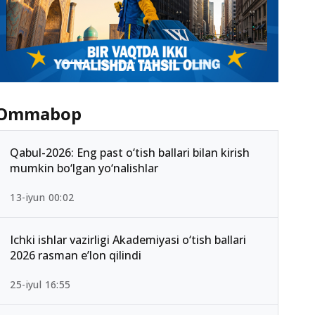
Ommabop
Qabul-2026: Eng past o‘tish ballari bilan kirish
mumkin bo‘lgan yo‘nalishlar
13-iyun 00:02
Ichki ishlar vazirligi Akademiyasi o‘tish ballari
2026 rasman e’lon qilindi
25-iyul 16:55