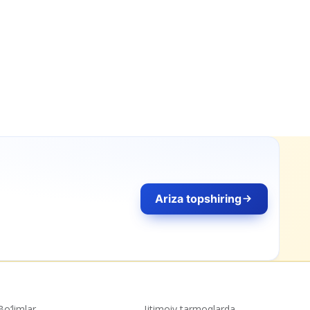
Bo‘limlar
Ijtimoiy tarmoqlarda