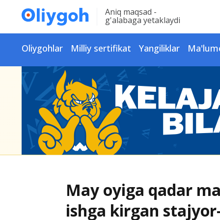
Aniq maqsad -
g'alabaga yetaklaydi
Oliygohlar
Milliy sertifikat
Yangiliklar
Ma'lum
May oyiga qadar ma
ishga kirgan stajyor