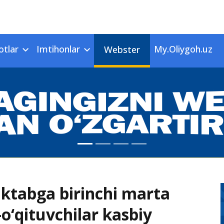
otlar
Imtihonlar
My.Oliygoh.uz
Webster
ktabga birinchi marta
-o‘qituvchilar kasbiy