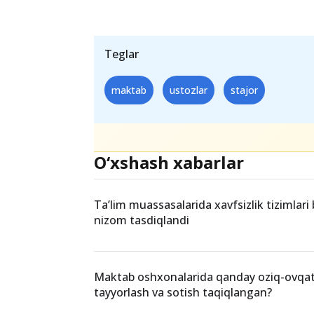
Teglar
maktab
ustozlar
stajor
O‘xshash xabarlar
Ta’lim muassasalarida xavfsizlik tizimlari
nizom tasdiqlandi
Maktab oshxonalarida qanday oziq-ovqat
tayyorlash va sotish taqiqlangan?