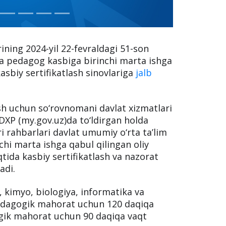
ning 2024-yil 22-fevraldagi 51-son
ida pedagog kasbiga birinchi marta ishga
kasbiy sertifikatlash sinovlariga
jalb
sh uchun so‘rovnomani davlat xizmatlari
DXP (my.gov.uz)da to‘ldirgan holda
ri rahbarlari davlat umumiy o‘rta ta’lim
hi marta ishga qabul qilingan oliy
tida kasbiy sertifikatlash va nazorat
adi.
, kimyo, biologiya, informatika va
 pedagogik mahorat uchun 120 daqiqa
gik mahorat uchun 90 daqiqa vaqt