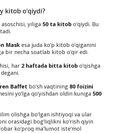
qish kerak?
ar kitob o‘qishning ahamiyatini doimo
i har hafta kitob o‘qib, bilimlarini
rqali hayot va ishda ustunlikka erishish
ajribalar tasdiqlaydi.
 kitob o‘qiydi?
asoschisi, yiliga
50 ta kitob
o‘qiydi. Bu
tadi.
on Mask
esa juda ko‘p kitob o‘qiganini
ga bir necha soatlab kitob o‘qir edi.
hisi, har
2 haftada bitta kitob
o‘qishga
b degani.
ren Baffet
bo‘sh vaqtining
80 foizini