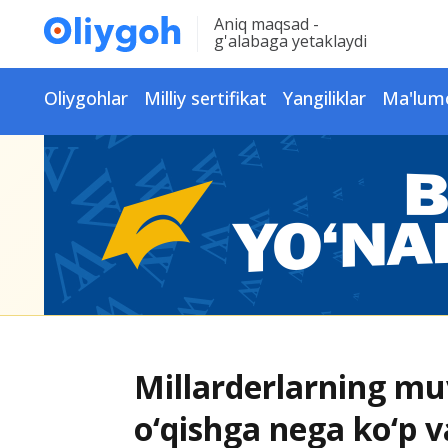
Aniq maqsad -
g'alabaga yetaklaydi
Oliygohlar
Milliy sertifikat
Yangiliklar
Ma'lum
Millarderlarning muv
o‘qishga nega ko‘p v