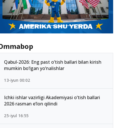
Ommabop
Qabul-2026: Eng past o‘tish ballari bilan kirish
mumkin bo‘lgan yo‘nalishlar
13-iyun 00:02
Ichki ishlar vazirligi Akademiyasi o‘tish ballari
2026 rasman e’lon qilindi
25-iyul 16:55