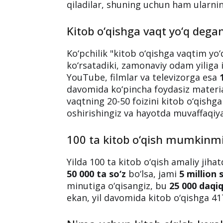
kitob o‘qishga
sarflaydi. U o‘z bi
sahifa
kitob o‘qigan.
Ushbu insonlarning muvaffaqiyati, bi
tomonidan o‘zlashtirilgan kitoblar so
emas. Ular oddiy odamdan 20-50 bar
qiladilar, shuning uchun ham ularnin
Kitob o‘qishga vaqt yo‘q deg
Ko‘pchilik "kitob o‘qishga vaqtim yo
ko‘rsatadiki, zamonaviy odam yiliga
YouTube, filmlar va televizorga esa
davomida ko‘pincha foydasiz material
vaqtning 20-50 foizini kitob o‘qishga 
oshirishingiz va hayotda muvaffaqiy
100 ta kitob o‘qish mumkinm