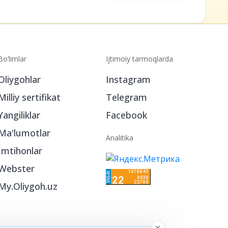
ng
Bo‘limlar
Ijtimoiy tarmoqlarda
Oliygohlar
Instagram
Milliy sertifikat
Telegram
Yangiliklar
Facebook
Ma'lumotlar
Analitika
Imtihonlar