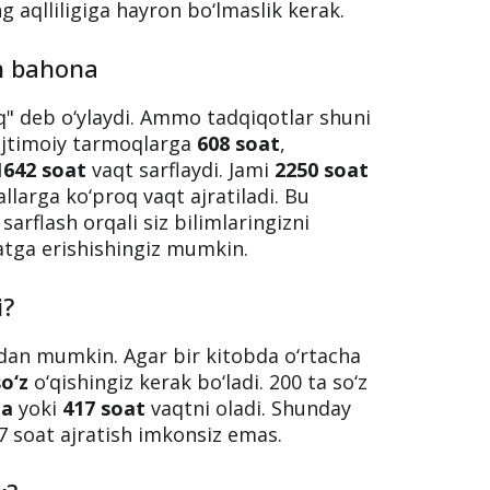
znesini yo‘lga qo‘yishdan oldin kuniga
500
lim olishga bo‘lgan ishtiyoqi va ular
ni orasidagi bog‘liqlikni ko‘rish qiyin
obar ko‘proq ma’lumot iste’mol
g aqlliligiga hayron bo‘lmaslik kerak.
an bahona
‘q" deb o‘ylaydi. Ammo tadqiqotlar shuni
 ijtimoiy tarmoqlarga
608 soat
,
1642 soat
vaqt sarflaydi. Jami
2250 soat
larga ko‘proq vaqt ajratiladi. Bu
sarflash orqali siz bilimlaringizni
atga erishishingiz mumkin.
i?