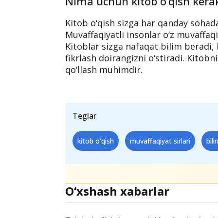
Yilda 100 ta kitob o‘qish amaliy jih
50 000 ta so‘z
bo‘lsa, jami
5 million 
minutiga o‘qisangiz, bu
25 000 daqi
ekan, yil davomida kitob o‘qishga 41
Nima uchun kitob o‘qish kera
Kitob o‘qish sizga har qanday sohad
Muvaffaqiyatli insonlar o‘z muvaffaqi
Kitoblar sizga nafaqat bilim beradi,
fikrlash doirangizni o‘stiradi. Kitob
qo‘llash muhimdir.
Teglar
kitob o'qish
muvaffaqiyat sirlari
bili