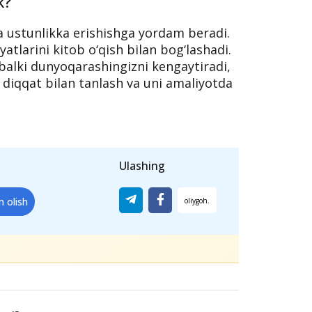
atdan mumkin. Agar bir kitobda o‘rtacha
so‘z
o‘qishingiz kerak bo‘ladi. 200 ta so‘z
qa
yoki
417 soat
vaqtni oladi. Shunday
7 soat ajratish imkonsiz emas.
k?
a ustunlikka erishishga yordam beradi.
yatlarini kitob o‘qish bilan bog‘lashadi.
 balki dunyoqarashingizni kengaytiradi,
ni diqqat bilan tanlash va uni amaliyotda
Ulashing
m olish