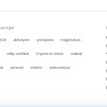
Ariza topshiri
p teglar
2026
abituriyent
yotoqxona
magistratura
milliy sertifikat
O'qishni ko'chirish
maktab
lar
perevod
imtihon
doktorantura