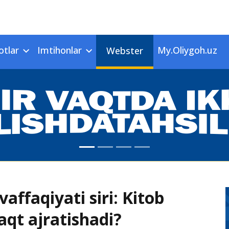
otlar
Imtihonlar
My.Oliygoh.uz
Webster
affaqiyati siri: Kitob
aqt ajratishadi?