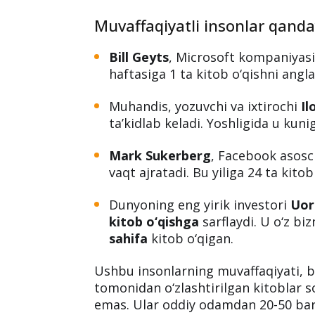
Nima uchun ko‘p kitob o‘
Dunyodagi eng muvaffaqiyatli insonl
ta’kidlab kelishadi. Ular har kuni yok
kengaytirib borishadi. Kitob o‘qish o
mumkinligini ko‘plab tadqiqotlar va t
Muvaffaqiyatli insonlar qanday
Bill Geyts
, Microsoft kompaniyasi 
haftasiga 1 ta kitob o‘qishni angla
Muhandis, yozuvchi va ixtirochi
Il
ta’kidlab keladi. Yoshligida u kuni
Mark Sukerberg
, Facebook asosc
vaqt ajratadi. Bu yiliga 24 ta kito
Dunyoning eng yirik investori
Uor