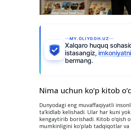
MY.OLIYGOH.UZ
Xalqaro huquq sohasida o‘qishni
A
istasangiz,
imkoniyatni
boy
bermang.