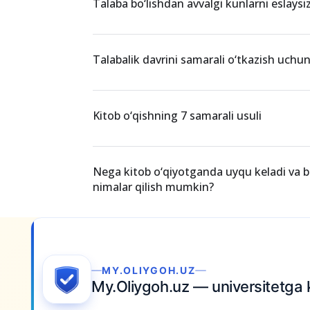
O‘xshash xabarlar
Talaba bo‘lishdan avvalgi kunlarni eslaysi
Talabalik davrini samarali o‘tkazish uchu
Kitob o‘qishning 7 samarali usuli
Nega kitob o‘qiyotganda uyqu keladi va 
nimalar qilish mumkin?