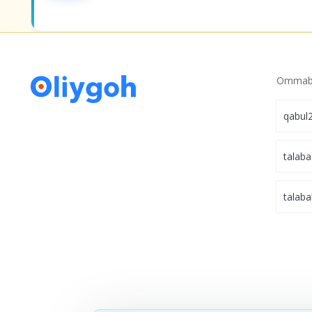
ersitetga kirishning
eng tez va qulay
yo‘li.
Ommabo
qabul
talaba
talaba