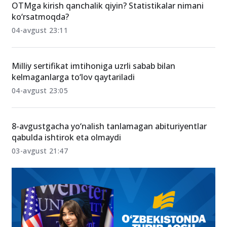
07-avgust 20:19
OTMga kirish qanchalik qiyin? Statistikalar nimani
ko‘rsatmoqda?
04-avgust 23:11
Milliy sertifikat imtihoniga uzrli sabab bilan
kelmaganlarga to‘lov qaytariladi
04-avgust 23:05
8-avgustgacha yo‘nalish tanlamagan abituriyentlar
qabulda ishtirok eta olmaydi
03-avgust 21:47