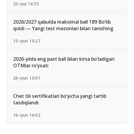
Ichki ishlar vazirligi Akademiyasi o‘tish ballari
2026 rasman e’lon qilindi
25-iyul 16:55
2026/2027 qabulda maksimal ball 189 Bo‘lib
qoldi — Yangi test mezonlari bilan tanishing
15-iyun 10:27
2026-yilda eng past ball bilan kirsa bo‘ladigan
OTMlar ro‘yxati
26-iyun 10:01
Chet tili sertifikatlari bo‘yicha yangi tartib
tasdiqlandi