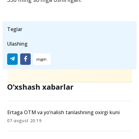
Maʼlumot uchun, 2023-yil 1-maydan boshlab
bazaviy hisoblash miqdori 300 ming so‘mdan
330 ming so‘mga oshirilgan.
Teglar
Ulashing
O‘xshash xabarlar
Ertaga OTM va yo‘nalish tanlashning oxirgi kuni