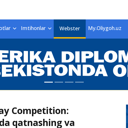
otlar
Imtihonlar
My.Oliygoh.uz
Webster
ay Competition:
ida qatnashing va