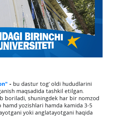
on"
-
bu dastur tog‘ oldi hududlarini
rganish maqsadida tashkil etilgan.
lib boriladi, shuningdek har bir nomzod
nsho hamd yozishlari hamda kamida 3-5
ayotgani yoki anglatayotgani haqida