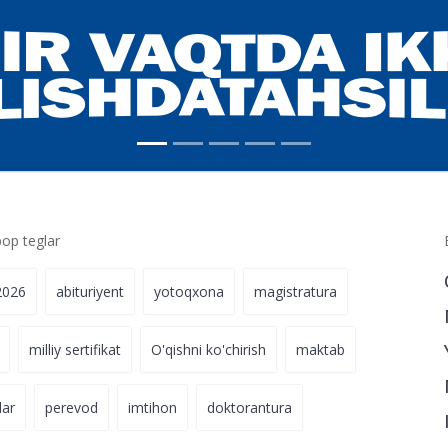
p teglar
2026
abituriyent
yotoqxona
magistratura
milliy sertifikat
O'qishni ko'chirish
maktab
lar
perevod
imtihon
doktorantura