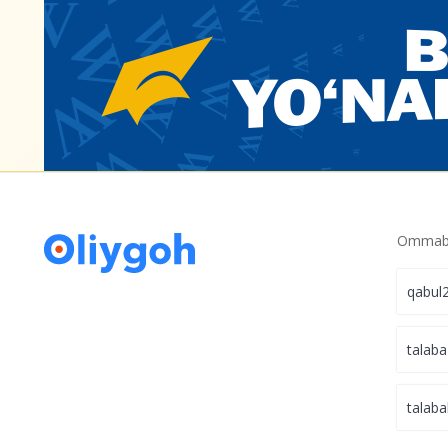
Ommabo
qabul
talaba
talaba