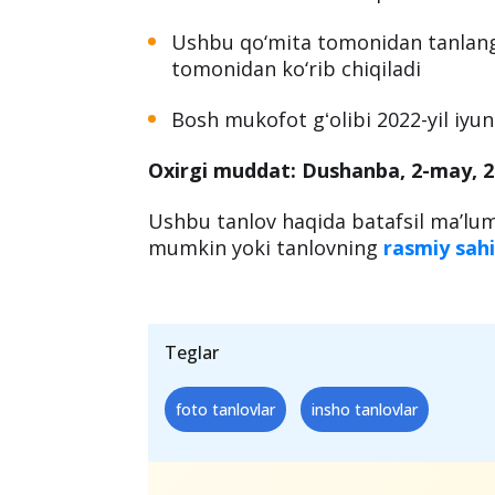
Ushbu qo‘mita tomonidan tanlanga
tomonidan ko‘rib chiqiladi
Bosh mukofot gʻolibi 2022-yil iyun 
Oxirgi muddat: Dushanba, 2-may, 2
Ushbu tanlov haqida batafsil ma’lu
mumkin yoki tanlovning
rasmiy sahi
Teglar
foto tanlovlar
insho tanlovlar