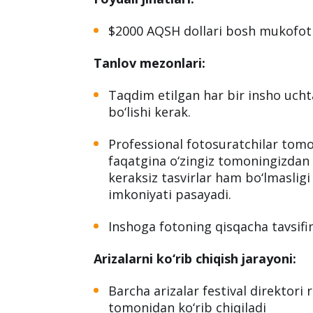
$2000 AQSH dollari bosh mukofoti
Tanlov mezonlari:
Taqdim etilgan har bir insho ucht
bo‘lishi kerak.
Professional fotosuratchilar tomo
faqatgina o‘zingiz tomoningizdan 
keraksiz tasvirlar ham bo‘lmasligi 
imkoniyati pasayadi.
Inshoga fotoning qisqacha tavsifin
Arizalarni ko‘rib chiqish jarayoni:
Barcha arizalar festival direktori 
tomonidan ko‘rib chiqiladi