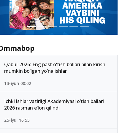
Ommabop
Qabul-2026: Eng past o‘tish ballari bilan kirish
mumkin bo‘lgan yo‘nalishlar
13-iyun 00:02
Ichki ishlar vazirligi Akademiyasi o‘tish ballari
2026 rasman e’lon qilindi
25-iyul 16:55