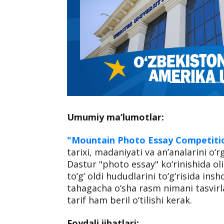
Umumiy ma’lumotlar:
"Mountain Photo Essay Competiti
tarixi, madaniyati va an’analarini o‘
Dastur "photo essay" ko‘rinishida o
to‘g‘ oldi hududlarini to‘g‘risida i
tahagacha o‘sha rasm nimani tasvirl
tarif ham beril o‘tilishi kerak.
Foydali jihatlari: