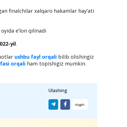
n finalchilar xalqaro hakamlar hay’ati
oyida eʼlon qilinadi
022-yil
.
motlar
ushbu fayl orqali
bilib olishingiz
fasi orqali
ham topishigiz mumkin.
Ulashing