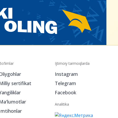
Bo‘limlar
Ijtimoiy tarmoqlarda
Oliygohlar
Instagram
Milliy sertifikat
Telegram
Yangiliklar
Facebook
Ma'lumotlar
Analitika
Imtihonlar