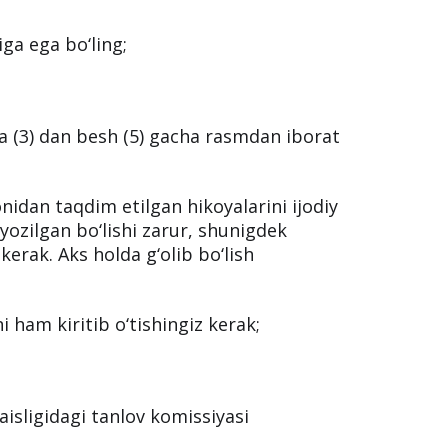
ga ega bo‘ling;
a (3) dan besh (5) gacha rasmdan iborat
nidan taqdim etilgan hikoyalarini ijodiy
yozilgan bo‘lishi zarur, shunigdek
kerak. Aks holda g‘olib bo‘lish
i ham kiritib o‘tishingiz kerak;
raisligidagi tanlov komissiyasi