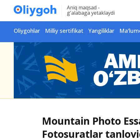
Aniq maqsad -
g'alabaga yetaklaydi
Oliygohlar
Milliy sertifikat
Yangiliklar
Ma'lum
Mountain Photo Ess
Fotosuratlar tanlov