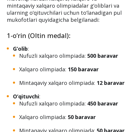
O‘zbekiston Respublikasi Prezidentining
2024-
yil 30-sentyabrdagi 346-son qarori
ga
muvofiq, nufuzli xalqaro, xalqaro va
mintaqaviy xalqaro olimpiadalar g‘oliblari va
ularning o‘qituvchilari uchun to‘lanadigan pul
mukofotlari quyidagicha belgilanadi:
1-o‘rin (Oltin medal):
G‘olib
:
Nufuzli xalqaro olimpiada:
500 baravar
Xalqaro olimpiada:
150 baravar
Mintaqaviy xalqaro olimpiada:
12 baravar
O‘qituvchi
:
Nufuzli xalqaro olimpiada:
450 baravar