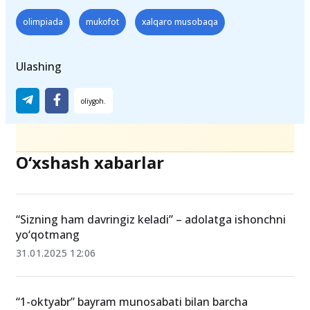
Teglar
olimpiada
mukofot
xalqaro musobaqa
Ulashing
O‘xshash xabarlar
“Sizning ham davringiz keladi” – adolatga ishonchni
yo‘qotmang
31.01.2025 12:06