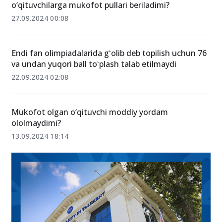
“1-oktyabr” bayram munosabati bilan barcha
o‘qituvchilarga mukofot pullari beriladimi?
27.09.2024 00:08
Endi fan olimpiadalarida gʻolib deb topilish uchun 76
va undan yuqori ball toʻplash talab etilmaydi
22.09.2024 02:08
Mukofot olgan o‘qituvchi moddiy yordam
ololmaydimi?
13.09.2024 18:14