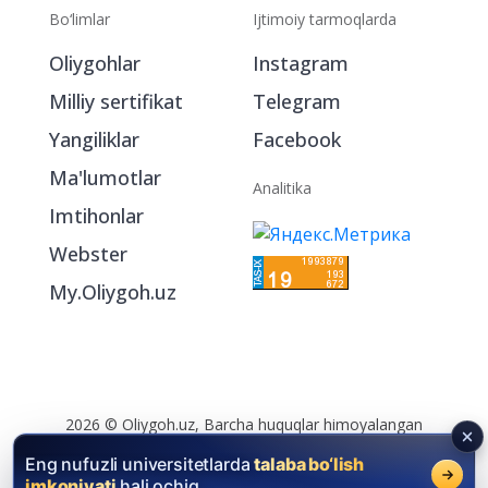
Bo‘limlar
Ijtimoiy tarmoqlarda
Oliygohlar
Instagram
Milliy sertifikat
Telegram
Yangiliklar
Facebook
Ma'lumotlar
Analitika
Imtihonlar
Webster
My.Oliygoh.uz
Eng nufuzli universitetlarda
talaba bo‘lish
imkoniyati
hali ochiq.