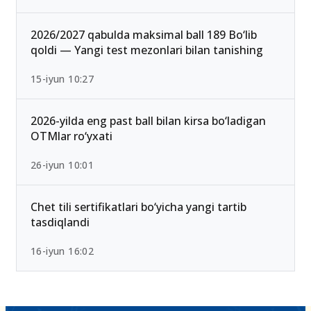
2026 rasman e’lon qilindi
25-iyul 16:55
2026/2027 qabulda maksimal ball 189 Bo‘lib
qoldi — Yangi test mezonlari bilan tanishing
15-iyun 10:27
2026-yilda eng past ball bilan kirsa bo‘ladigan
OTMlar ro‘yxati
26-iyun 10:01
Chet tili sertifikatlari bo‘yicha yangi tartib
tasdiqlandi
16-iyun 16:02