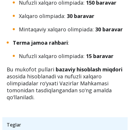
O‘qituvchi
:
Nufuzli xalqaro olimpiada:
150 baravar
Xalqaro olimpiada:
30 baravar
Mintaqaviy xalqaro olimpiada:
30 baravar
Terma jamoa rahbari
:
Nufuzli xalqaro olimpiada:
15 baravar
Bu mukofot pullari
bazaviy hisoblash miqdori
asosida hisoblanadi va nufuzli xalqaro
olimpiadalar ro‘yxati Vazirlar Mahkamasi
tomonidan tasdiqlangandan so‘ng amalda
qo‘llaniladi.