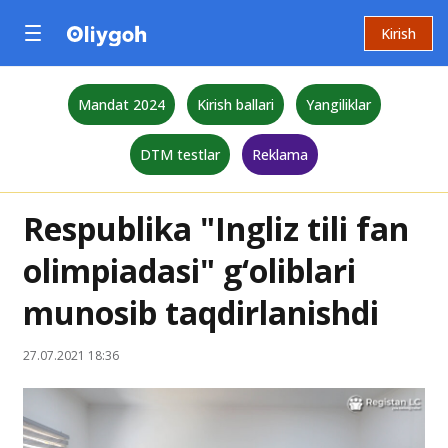
Kirish
Mandat 2024
Kirish ballari
Yangiliklar
DTM testlar
Reklama
Respublika "Ingliz tili fan
olimpiadasi" g‘oliblari
munosib taqdirlanishdi
27.07.2021 18:36