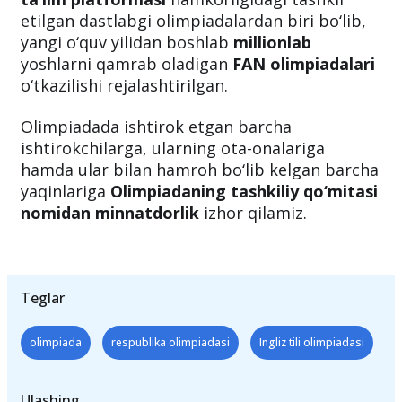
etilgan dastlabgi olimpiadalardan biri bo‘lib,
yangi o‘quv yilidan boshlab
millionlab
yoshlarni qamrab oladigan
FAN olimpiadalari
o‘tkazilishi rejalashtirilgan.
Olimpiadada ishtirok etgan barcha
ishtirokchilarga, ularning ota-onalariga
hamda ular bilan hamroh bo‘lib kelgan barcha
yaqinlariga
Olimpiadaning tashkiliy qo‘mitasi
nomidan minnatdorlik
izhor qilamiz.
Teglar
olimpiada
respublika olimpiadasi
Ingliz tili olimpiadasi
Ulashing