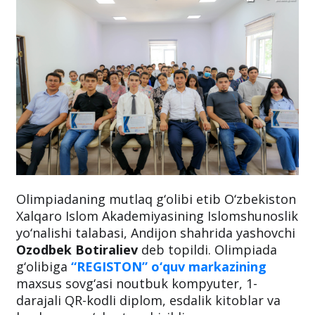
Olimpiadaning mutlaq g‘olibi etib O‘zbekiston
Xalqaro Islom Akademiyasining Islomshunoslik
yo‘nalishi talabasi, Andijon shahrida yashovchi
Ozodbek Botiraliev
deb topildi. Olimpiada
g‘olibiga
“REGISTON” o‘quv markazining
maxsus sovg‘asi noutbuk kompyuter, 1-
darajali QR-kodli diplom, esdalik kitoblar va