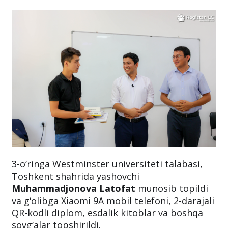
3-o‘ringa Westminster universiteti talabasi,
Toshkent shahrida yashovchi
Muhammadjonova Latofat
munosib topildi
va g‘olibga Xiaomi 9A mobil telefoni, 2-darajali
QR-kodli diplom, esdalik kitoblar va boshqa
sovg‘alar topshirildi.