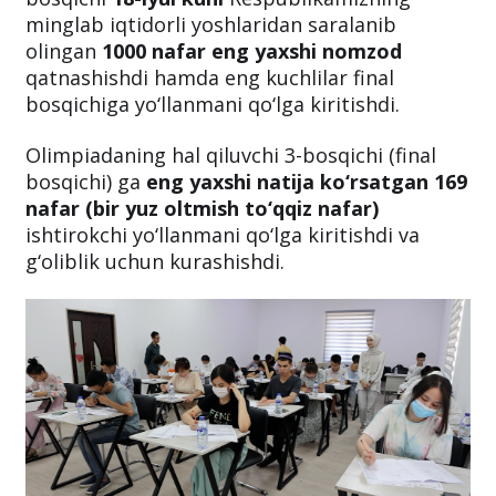
minglab iqtidorli yoshlaridan saralanib
olingan
1000 nafar eng yaxshi nomzod
qatnashishdi hamda eng kuchlilar final
bosqichiga yo‘llanmani qo‘lga kiritishdi.
Olimpiadaning hal qiluvchi 3-bosqichi (final
bosqichi) ga
eng yaxshi natija ko‘rsatgan
169
nafar (bir yuz oltmish to‘qqiz nafar)
ishtirokchi yo‘llanmani qo‘lga kiritishdi va
g‘oliblik uchun kurashishdi.