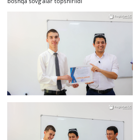
boshqa sovg‘alar topshirildi