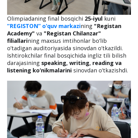
Olimpiadaning final bosqichi
25-iyul
kuni
“REGISTON” o‘quv markazi
ning
"Registan
Academy"
va
"Registan Chilanzar"
filiallari
ning
maxsus imtihonlar bo‘lib
o‘tadigan auditoriyasida sinovdan o‘tkazildi.
Ishtirokchilar final bosqichida ingliz tili bilish
darajasining
speaking, writing, reading va
listening ko‘nikmalarini
sinovdan o‘tkazishdi.