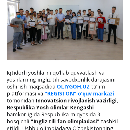
Iqtidorli yoshlarni qo‘llab quvvatlash va
yoshlarning ingliz tili savodxonlik darajasini
oshirish maqsadida
OLIYGOH.UZ
ta’lim
platformasi va
“REGISTON” o‘quv markazi
tomonidan
Innovatsion rivojlanish vazirligi,
Respublika Yosh olimlar Kengashi
hamkorligida Respublika miqyosida 3
bosqichli
"Ingliz tili fan olimpiadasi"
tashkil
etildi. Ushbu olimpiadaga O‘zbekistonning