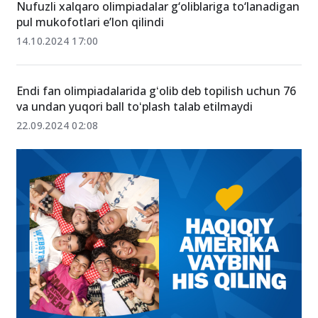
Nufuzli xalqaro olimpiadalar g‘oliblariga to‘lanadigan
pul mukofotlari e’lon qilindi
14.10.2024 17:00
Endi fan olimpiadalarida gʻolib deb topilish uchun 76
va undan yuqori ball toʻplash talab etilmaydi
22.09.2024 02:08