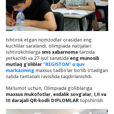
Ishtirok etgan nomzodlar orasidan eng
kuchlilar saralandi, olimpiada natijalari
ishtirokchilarga
sms xabarnoma
tarzida
yetkazildi va 27-iyul sanasida
eng munosib
mutlaq g‘oliblar
“REGISTON” o‘quv
markazining
maxsus tadbirlar bo‘lib o‘tadigan
zalida tantanali ravishda taqdirlanishdi.
Ma’lumot uchun, Olimpiada g‘oliblariga
maxsus mukofotlar, esdalik sovg‘alar, I,II va
III darajali QR-kodli DIPLOMLAR
topshirildi.