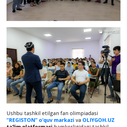
Ushbu tashkil etilgan fan olimpiadasi
“REGISTON” o‘quv markazi
va
OLIYGOH.UZ
ta’lim platformasi
hamkorligidagi tashkil