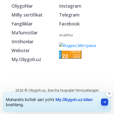
Oliygohlar
Instagram
Milliy sertifikat
Telegram
Yangiliklar
Facebook
Ma'lumotlar
Analitika
Imtihonlar
Webster
My.Oliygoh.uz
2026 © Oliygoh.uz, Barcha huquqlar himoyalangan
Reklama
/
Foydalanish shartlari
Muhandis bo‘lish sari yo‘lni
My.Oliygoh.uz bilan
boshlang.