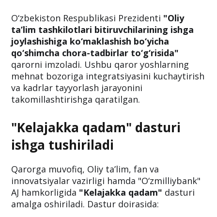
O‘zbekiston Respublikasi Prezidenti
"Oliy
ta’lim tashkilotlari bitiruvchilarining ishga
joylashishiga ko‘maklashish bo‘yicha
qo‘shimcha chora-tadbirlar to‘g‘risida"
qarorni imzoladi. Ushbu qaror yoshlarning
mehnat bozoriga integratsiyasini kuchaytirish
va kadrlar tayyorlash jarayonini
takomillashtirishga qaratilgan.
"Kelajakka qadam" dasturi
ishga tushiriladi
Qarorga muvofiq, Oliy ta’lim, fan va
innovatsiyalar vazirligi hamda "O‘zmilliybank"
AJ hamkorligida
"Kelajakka qadam"
dasturi
amalga oshiriladi. Dastur doirasida: