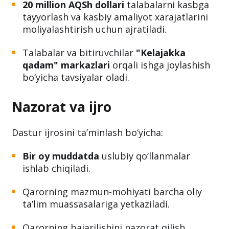
20 million AQSh dollari
talabalarni kasbga
tayyorlash va kasbiy amaliyot xarajatlarini
moliyalashtirish uchun ajratiladi.
Talabalar va bitiruvchilar
"Kelajakka
qadam" markazlari
orqali ishga joylashish
bo‘yicha tavsiyalar oladi.
Nazorat va ijro
Dastur ijrosini ta’minlash bo‘yicha:
Bir oy muddatda
uslubiy qo‘llanmalar
ishlab chiqiladi.
Qarorning mazmun-mohiyati barcha oliy
ta’lim muassasalariga yetkaziladi.
Qarorning bajarilishini nazorat qilish