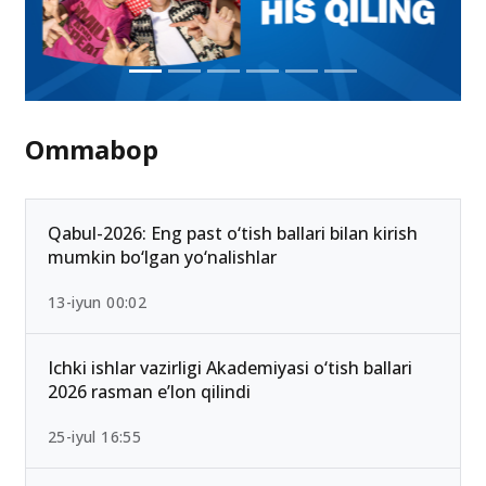
Ommabop
Qabul-2026: Eng past o‘tish ballari bilan kirish
mumkin bo‘lgan yo‘nalishlar
13-iyun 00:02
Ichki ishlar vazirligi Akademiyasi o‘tish ballari
2026 rasman e’lon qilindi
25-iyul 16:55