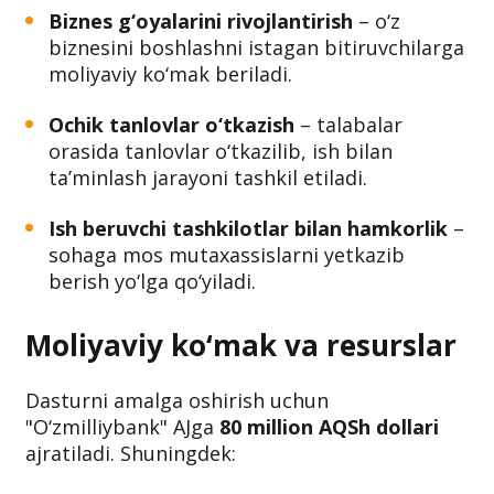
Biznes g‘oyalarini rivojlantirish
– o‘z
biznesini boshlashni istagan bitiruvchilarga
moliyaviy ko‘mak beriladi.
Ochik tanlovlar o‘tkazish
– talabalar
orasida tanlovlar o‘tkazilib, ish bilan
ta’minlash jarayoni tashkil etiladi.
Ish beruvchi tashkilotlar bilan hamkorlik
–
sohaga mos mutaxassislarni yetkazib
berish yo‘lga qo‘yiladi.
Moliyaviy ko‘mak va resurslar
Dasturni amalga oshirish uchun
"O‘zmilliybank" AJga
80 million AQSh dollari
ajratiladi. Shuningdek: