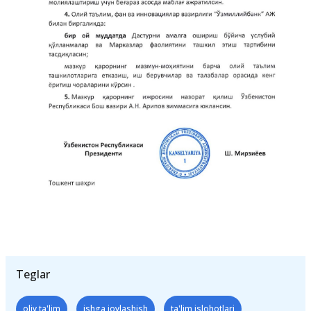
Teglar
oliy ta'lim
ishga joylashish
ta'lim islohotlari