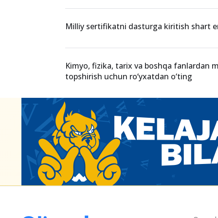
Milliy sertifikat imtihoniga uzrli sabab bil
kelmaganlarga to‘lov qaytariladi
Essening yuragi: asosiy qism qanday yozil
Milliy sertifikatni dasturga kiritish shart 
Kimyo, fizika, tarix va boshqa fanlardan mil
topshirish uchun ro‘yxatdan o‘ting