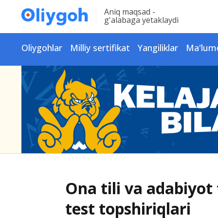
Aniq maqsad -
g'alabaga yetaklaydi
Oliygohlar
Milliy sertifikat
Yangiliklar
Ma'lum
Ona tili va adabiyo
test topshiriqlari