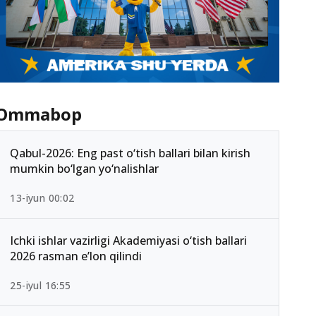
Ommabop
Qabul-2026: Eng past o‘tish ballari bilan kirish
mumkin bo‘lgan yo‘nalishlar
13-iyun 00:02
Ichki ishlar vazirligi Akademiyasi o‘tish ballari
2026 rasman e’lon qilindi
25-iyul 16:55