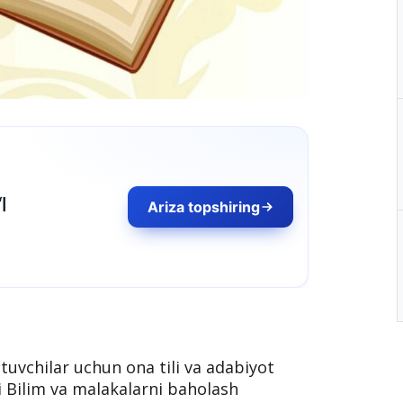
l
Ariza topshiring