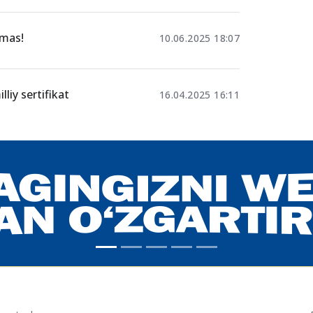
an
04-avgust 23:05
adi?
27-aprel 14:04
emas!
10.06.2025 18:07
liy sertifikat
16.04.2025 16:11