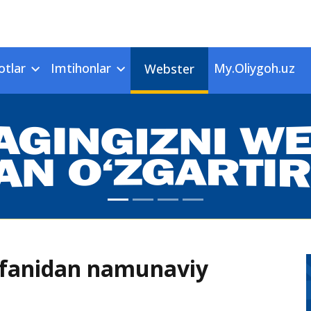
otlar
Imtihonlar
My.Oliygoh.uz
Webster
t fanidan namunaviy