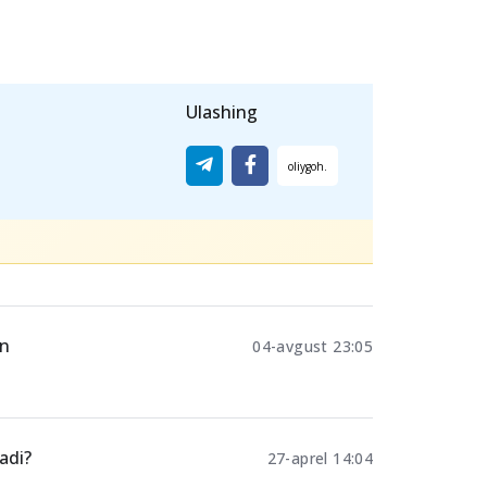
etuvchilar uchun ona tili va adabiyot
i Bilim va malakalarni baholash
Ulashing