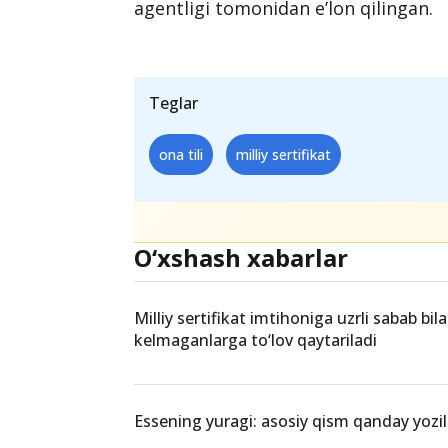
ona_tili.pdf
Milliy sertifikat imtihonida ishtirok 
fanidan namunaviy test topshiriqlar
agentligi tomonidan e’lon qilingan.
Teglar
ona tili
milliy sertifikat
O‘xshash xabarlar