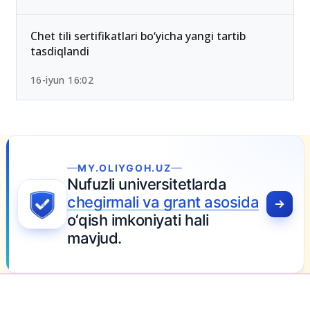
OTMlar ro‘yxati
26-iyun 10:01
Chet tili sertifikatlari bo‘yicha yangi tartib
tasdiqlandi
16-iyun 16:02
MY.OLIYGOH.UZ
Nufuzli universitetlarda
chegirmali va grant asosida
o‘qish imkoniyati hali
mavjud.