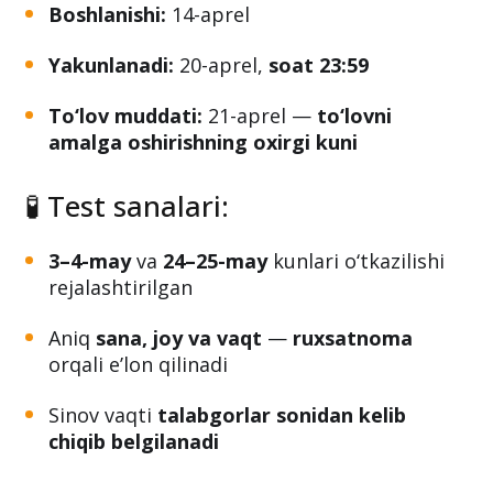
Platforma:
my.gov.uz
Boshlanishi:
14-aprel
Yakunlanadi:
20-aprel,
soat 23:59
To‘lov muddati:
21-aprel —
to‘lovni
amalga oshirishning oxirgi kuni
🧪 Test sanalari:
3–4-may
va
24–25-may
kunlari o‘tkazilishi
rejalashtirilgan
Aniq
sana, joy va vaqt
—
ruxsatnoma
orqali e’lon qilinadi
Sinov vaqti
talabgorlar sonidan kelib