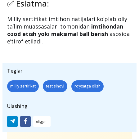
chiqib belgilanadi
✅ Eslatma:
Milliy sertifikat imtihon natijalari ko‘plab oliy
ta’lim muassasalari tomonidan
imtihondan
ozod etish yoki maksimal ball berish
asosida
e’tirof etiladi.
Teglar
milliy sertifikat
test sinovi
ro‘yxatga olish
Ulashing