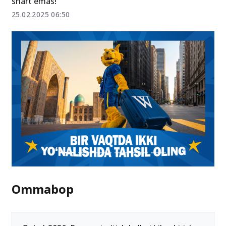
Abituriyent milliy sertifikat olsa, imtihon topshirishi
shart emas!
25.02.2025 06:50
Ommabop