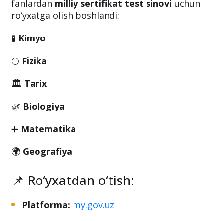
📢 2025-yil
14-apreldan boshlab
, quyidagi
fanlardan
milliy sertifikat test sinovi
uchun
ro‘yxatga olish boshlandi:
🧪
Kimyo
🌕
Fizika
🏛
Tarix
🌿
Biologiya
➕
Matematika
🌍
Geografiya
📌 Ro‘yxatdan o‘tish: