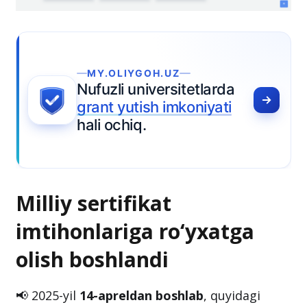
MY.OLIYGOH.UZ
Nufuzli universitetlarda
grant yutish imkoniyati
hali ochiq.
Milliy sertifikat
imtihonlariga ro‘yxatga
olish boshlandi