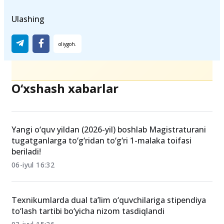
Ta'limYangiliklari
o‘qituvchilar
O‘zbekistonTa’limi
Ulashing
O‘xshash xabarlar
Yangi o‘quv yildan (2026-yil) boshlab Magistraturani
tugatganlarga to‘g‘ridan to‘g‘ri 1-malaka toifasi
beriladi!
06-iyul 16:32