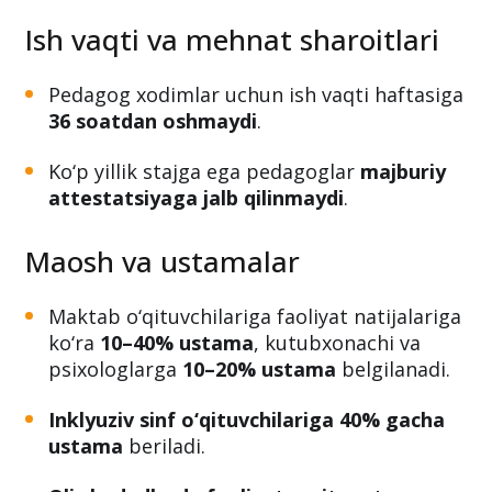
O‘qituvchilarga
56 kunlik yillik haq
to‘lanadigan uzaytirilgan ta’til
beriladi.
Ish vaqti va mehnat sharoitlari
Pedagog xodimlar uchun ish vaqti haftasiga
36 soatdan oshmaydi
.
Ko‘p yillik stajga ega pedagoglar
majburiy
attestatsiyaga jalb qilinmaydi
.
Maosh va ustamalar
Maktab o‘qituvchilariga faoliyat natijalariga
ko‘ra
10–40% ustama
, kutubxonachi va
psixologlarga
10–20% ustama
belgilanadi.