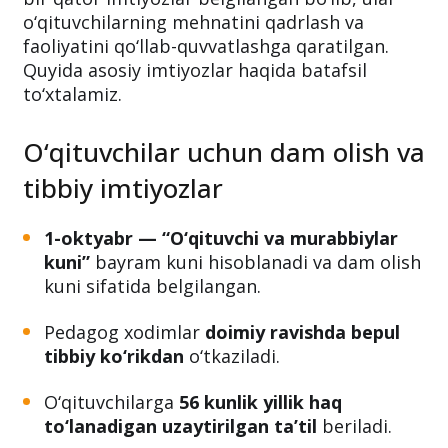
O‘zbekiston Respublikasida pedagoglar uchun
bir qator imtiyozlar belgilangan bo‘lib, ular
o‘qituvchilarning mehnatini qadrlash va
faoliyatini qo‘llab-quvvatlashga qaratilgan.
Quyida asosiy imtiyozlar haqida batafsil
to‘xtalamiz.
O‘qituvchilar uchun dam olish va
tibbiy imtiyozlar
1-oktyabr — “O‘qituvchi va murabbiylar
kuni”
bayram kuni hisoblanadi va dam olish
kuni sifatida belgilangan.
Pedagog xodimlar
doimiy ravishda bepul
tibbiy ko‘rikdan
o‘tkaziladi.