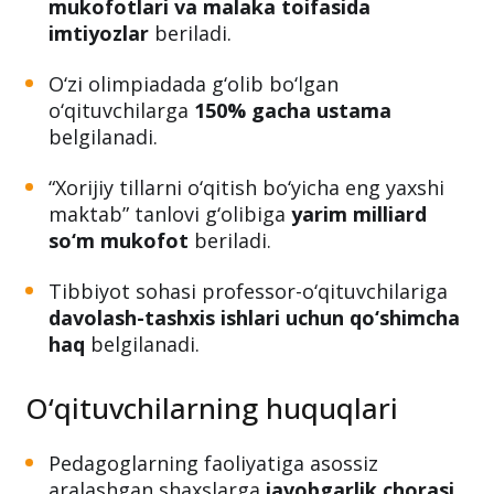
Respublika yoki xalqaro olimpiada
g‘oliblarini tayyorlagan o‘qituvchilarga
pul
mukofotlari va malaka toifasida
imtiyozlar
beriladi.
O‘zi olimpiadada g‘olib bo‘lgan
o‘qituvchilarga
150% gacha ustama
belgilanadi.
“Xorijiy tillarni o‘qitish bo‘yicha eng yaxshi
maktab” tanlovi g‘olibiga
yarim milliard
so‘m mukofot
beriladi.
Tibbiyot sohasi professor-o‘qituvchilariga
davolash-tashxis ishlari uchun qo‘shimcha
haq
belgilanadi.
O‘qituvchilarning huquqlari