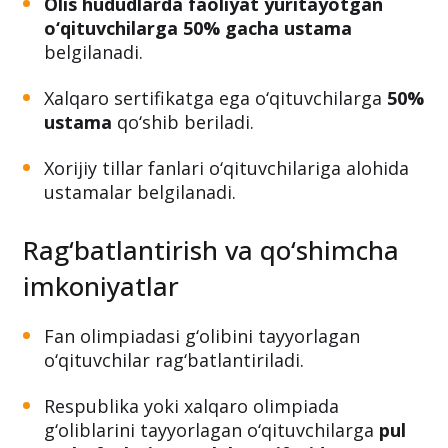
Inklyuziv sinf o‘qituvchilariga 40% gacha
ustama
beriladi.
Olis hududlarda faoliyat yuritayotgan
o‘qituvchilarga 50% gacha ustama
belgilanadi.
Xalqaro sertifikatga ega o‘qituvchilarga
50%
ustama
qo‘shib beriladi.
Xorijiy tillar fanlari o‘qituvchilariga alohida
ustamalar belgilanadi.
Rag‘batlantirish va qo‘shimcha
imkoniyatlar
Fan olimpiadasi g‘olibini tayyorlagan
o‘qituvchilar rag‘batlantiriladi.