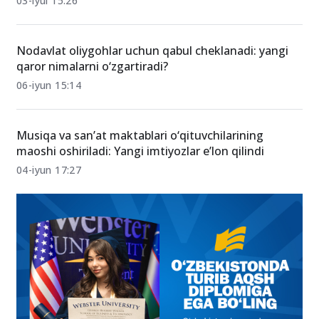
Texnikumlarda dual ta’lim o‘quvchilariga stipendiya
to‘lash tartibi bo‘yicha nizom tasdiqlandi
03-iyul 15:26
Nodavlat oliygohlar uchun qabul cheklanadi: yangi
qaror nimalarni o‘zgartiradi?
06-iyun 15:14
Musiqa va san’at maktablari o‘qituvchilarining
maoshi oshiriladi: Yangi imtiyozlar e’lon qilindi
04-iyun 17:27