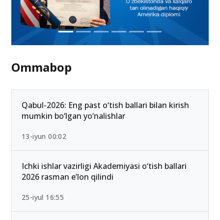
Ommabop
Qabul-2026: Eng past o‘tish ballari bilan kirish
mumkin bo‘lgan yo‘nalishlar
13-iyun 00:02
Ichki ishlar vazirligi Akademiyasi o‘tish ballari
2026 rasman e’lon qilindi