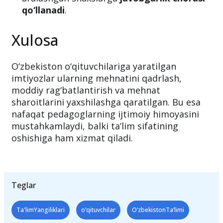
Pedagoglarning faoliyatiga asossiz
aralashgan shaxslarga
javobgarlik chorasi
qo‘llanadi
.
Xulosa
O‘zbekiston o‘qituvchilariga yaratilgan
imtiyozlar ularning mehnatini qadrlash,
moddiy rag‘batlantirish va mehnat
sharoitlarini yaxshilashga qaratilgan. Bu esa
nafaqat pedagoglarning ijtimoiy himoyasini
mustahkamlaydi, balki ta’lim sifatining
oshishiga ham xizmat qiladi.
Teglar