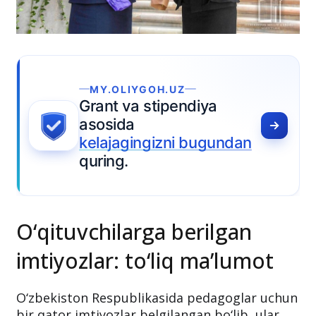
O‘qituvchilarga berilgan
imtiyozlar: to‘liq ma’lumot