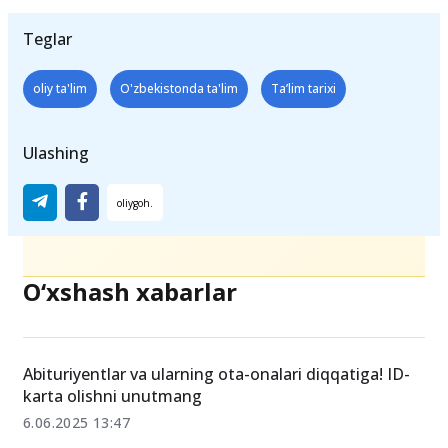
Teglar
oliy ta'lim
O'zbekistonda ta'lim
Ta’lim tarixi
Ulashing
O‘xshash xabarlar
Abituriyentlar va ularning ota-onalari diqqatiga! ID-
karta olishni unutmang
6.06.2025 13:47