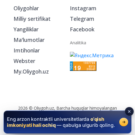
Bo‘limlar
Ijtimoiy tarmoqlarda
Oliygohlar
Instagram
Milliy sertifikat
Telegram
Yangiliklar
Facebook
Ma'lumotlar
Analitika
Imtihonlar
Webster
My.Oliygoh.uz
Eng arzon kontraktli universitetlarda
o‘qish
imkoniyati hali ochiq
— qabulga ulgurib qoling.
2026 © Oliygoh.uz, Barcha huquqlar himoyalangan