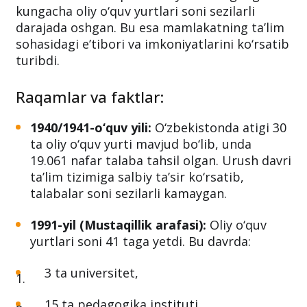
kungacha oliy o‘quv yurtlari soni sezilarli
darajada oshgan. Bu esa mamlakatning ta’lim
sohasidagi e’tibori va imkoniyatlarini ko‘rsatib
turibdi.
Raqamlar va faktlar:
1940/1941-o‘quv yili:
O‘zbekistonda atigi 30
ta oliy o‘quv yurti mavjud bo‘lib, unda
19.061 nafar talaba tahsil olgan. Urush davri
ta’lim tizimiga salbiy ta’sir ko‘rsatib,
talabalar soni sezilarli kamaygan.
1991-yil (Mustaqillik arafasi):
Oliy o‘quv
yurtlari soni 41 taga yetdi. Bu davrda:
3 ta universitet,
15 ta pedagogika instituti,