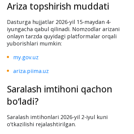
Toshkent shahri — 56 ta
Ariza topshirish muddati
Dasturga hujjatlar 2026-yil 15-maydan 4-
iyungacha qabul qilinadi. Nomzodlar arizani
onlayn tarzda quyidagi platformalar orqali
yuborishlari mumkin:
my.gov.uz
ariza.piima.uz
Saralash imtihoni qachon
bo‘ladi?