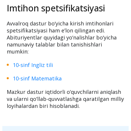
Saralash imtihonlari 2026-yil 2-iyul kuni
o‘tkazilishi rejalashtirilgan.
Imtihon spetsifikatsiyasi
Avvalroq dastur bo‘yicha kirish imtihonlari
spetsifikatsiyasi ham e’lon qilingan edi.
Abituriyentlar quyidagi yo‘nalishlar bo‘yicha
namunaviy talablar bilan tanishishlari
mumkin:
10-sinf Ingliz tili
10-sinf Matematika
Mazkur dastur iqtidorli o‘quvchilarni aniqlash
va ularni qo‘llab-quvvatlashga qaratilgan milliy
loyihalardan biri hisoblanadi.