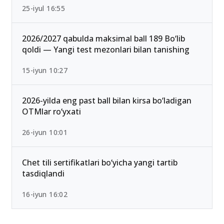
Ichki ishlar vazirligi Akademiyasi o‘tish ballari
2026 rasman e’lon qilindi
25-iyul 16:55
2026/2027 qabulda maksimal ball 189 Bo‘lib
qoldi — Yangi test mezonlari bilan tanishing
15-iyun 10:27
2026-yilda eng past ball bilan kirsa bo‘ladigan
OTMlar ro‘yxati
26-iyun 10:01
Chet tili sertifikatlari bo‘yicha yangi tartib
tasdiqlandi