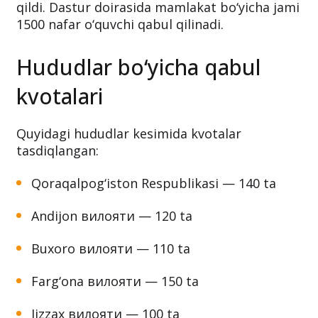
agentligi 2026–2027 o‘quv yili uchun “Prezident
iqtidorli farzandlari” milliy dasturiga qabul
kvotalari va saralash imtihoni sanalarini e’lon
qildi. Dastur doirasida mamlakat bo‘yicha jami
1500 nafar o‘quvchi qabul qilinadi.
Hududlar bo‘yicha qabul
kvotalari
Quyidagi hududlar kesimida kvotalar
tasdiqlangan:
Qoraqalpog‘iston Respublikasi — 140 ta
Andijon вилояти — 120 ta
Buxoro вилояти — 110 ta