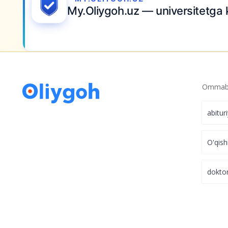
My.Oliygoh.uz — universitetga 
Ommabo
abitur
O'qish
dokto