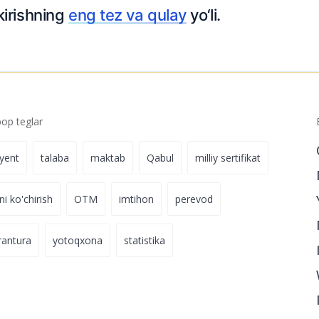
kirishning
eng tez va qulay
yo‘li.
p teglar
iyent
talaba
maktab
Qabul
milliy sertifikat
ni ko'chirish
OTM
imtihon
perevod
rantura
yotoqxona
statistika