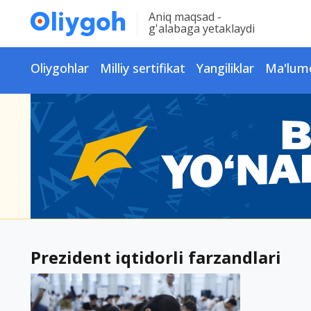
Aniq maqsad -
g'alabaga yetaklaydi
Oliygohlar
Milliy sertifikat
Yangiliklar
Ma'lum
Prezident iqtidorli farzandlari