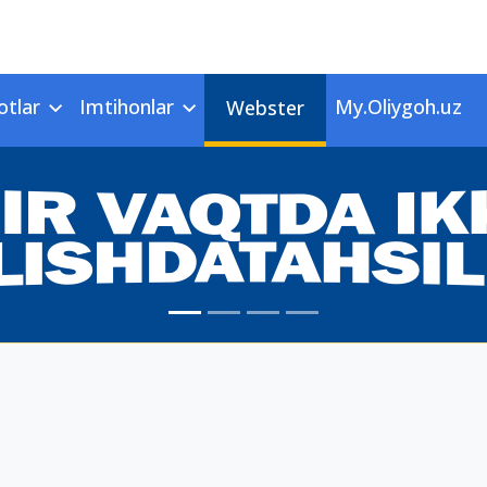
otlar
Imtihonlar
My.Oliygoh.uz
Webster