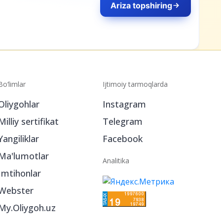
Ariza topshiring
Bo‘limlar
Ijtimoiy tarmoqlarda
Oliygohlar
Instagram
Milliy sertifikat
Telegram
Yangiliklar
Facebook
Ma'lumotlar
Analitika
Imtihonlar
Webster
My.Oliygoh.uz