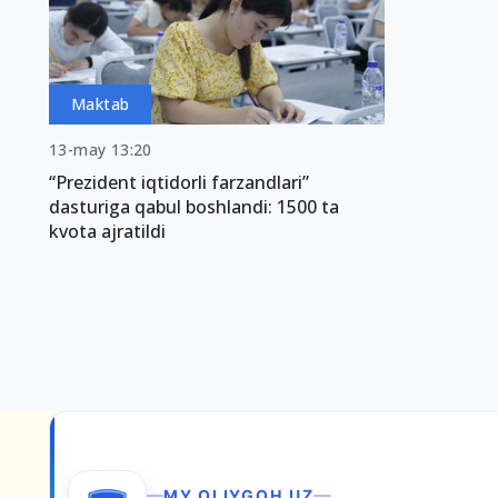
Maktab
13-may 13:20
“Prezident iqtidorli farzandlari”
dasturiga qabul boshlandi: 1500 ta
kvota ajratildi
MY.OLIYGOH.UZ