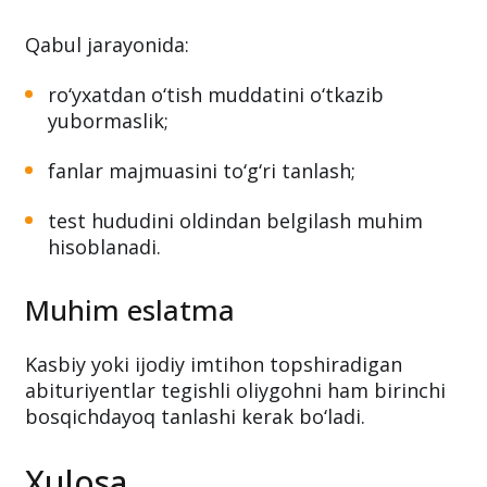
Qabul jarayonida:
ro‘yxatdan o‘tish muddatini o‘tkazib
yubormaslik;
fanlar majmuasini to‘g‘ri tanlash;
test hududini oldindan belgilash muhim
hisoblanadi.
Muhim eslatma
Kasbiy yoki ijodiy imtihon topshiradigan
abituriyentlar tegishli oliygohni ham birinchi
bosqichdayoq tanlashi kerak bo‘ladi.
Xulosa