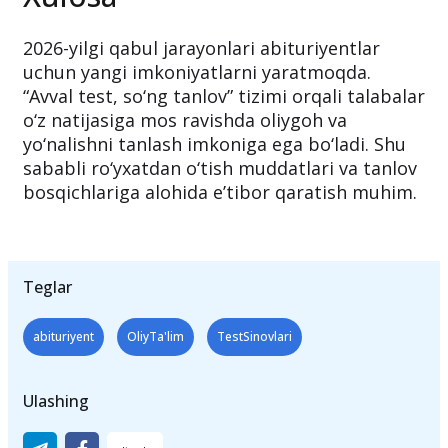
2026-yilgi qabul jarayonlari abituriyentlar
uchun yangi imkoniyatlarni yaratmoqda.
“Avval test, so‘ng tanlov” tizimi orqali talabalar
o‘z natijasiga mos ravishda oliygoh va
yo‘nalishni tanlash imkoniga ega bo‘ladi. Shu
sababli ro‘yxatdan o‘tish muddatlari va tanlov
bosqichlariga alohida e’tibor qaratish muhim.
Teglar
abituriyent
OliyTa'lim
TestSinovlari
Ulashing