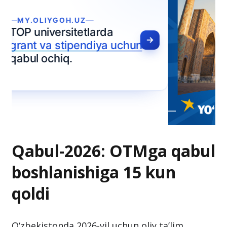
Qabul-2026: OTMga qabul
boshlanishiga 15 kun
qoldi
O‘zbekistonda 2026-yil uchun oliy ta’lim