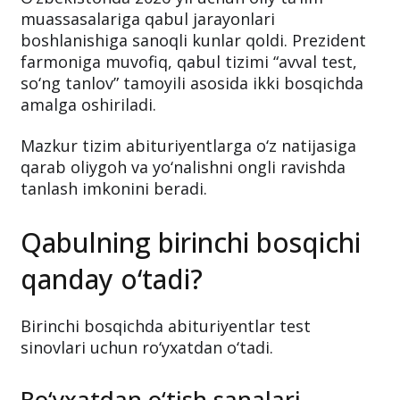
muassasalariga qabul jarayonlari
boshlanishiga sanoqli kunlar qoldi. Prezident
farmoniga muvofiq, qabul tizimi “avval test,
so‘ng tanlov” tamoyili asosida ikki bosqichda
amalga oshiriladi.
Mazkur tizim abituriyentlarga o‘z natijasiga
qarab oliygoh va yo‘nalishni ongli ravishda
tanlash imkonini beradi.
Qabulning birinchi bosqichi
qanday o‘tadi?
Birinchi bosqichda abituriyentlar test
sinovlari uchun ro‘yxatdan o‘tadi.
Ro‘yxatdan o‘tish sanalari