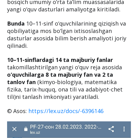
bosqich umumiy o‘rta ta’lim muassasalarida
yangi o‘quv dasturlari amaliyotga kiritiladi.
Bunda
10–11-sinf o‘quvchilarining qiziqish va
qobiliyatiga mos bo‘lgan ixtisoslashgan
dasturlar asosida bilim berish amaliyoti joriy
qilinadi.
10–11-sinflardagi 14 ta majburiy fanlar
takomillashtirilgan yangi o‘quv reja asosida
o‘quvchilarga 8 ta majburiy fan va 2 ta
tanlov fan
(kimyo-biologiya, matematika
fizika, tarix-huquq, ona tili va adabiyot-chet
tili)ni tanlash imkoniyati yaratiladi.
© Asos:
https://lex.uz/docs/-6396146