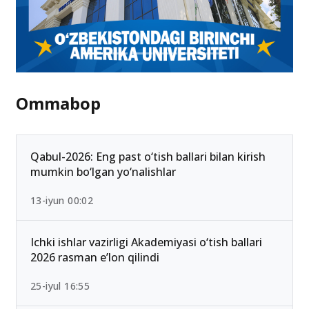
Ommabop
Qabul-2026: Eng past o‘tish ballari bilan kirish
mumkin bo‘lgan yo‘nalishlar
13-iyun 00:02
Ichki ishlar vazirligi Akademiyasi o‘tish ballari
2026 rasman e’lon qilindi
25-iyul 16:55