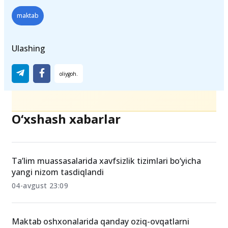
maktab
Ulashing
O‘xshash xabarlar
Ta’lim muassasalarida xavfsizlik tizimlari bo‘yicha
yangi nizom tasdiqlandi
04-avgust 23:09
Maktab oshxonalarida qanday oziq-ovqatlarni