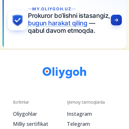
YGOH.UZ
 bo‘lishni istasangiz,
arakat qiling
—
davom etmoqda.
Bo‘limlar
Ijtimoiy tarmoqlarda