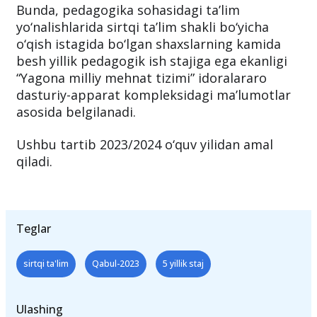
besh yillik ish stajiga
ega bo‘lgan shaxslar
qabul qilinadi.
Bunda, pedagogika sohasidagi ta’lim
yo‘nalishlarida sirtqi ta’lim shakli bo‘yicha
o‘qish istagida bo‘lgan shaxslarning kamida
besh yillik pedagogik ish stajiga ega ekanligi
“Yagona milliy mehnat tizimi” idoralararo
dasturiy-apparat kompleksidagi ma’lumotlar
asosida belgilanadi.
Ushbu tartib 2023/2024 o‘quv yilidan amal
qiladi.
Teglar
sirtqi ta'lim
Qabul-2023
5 yillik staj