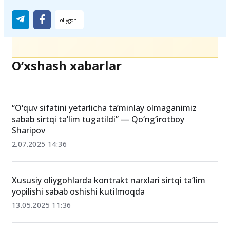
Ulashing
O‘xshash xabarlar
“O‘quv sifatini yetarlicha taʼminlay olmaganimiz
sabab sirtqi taʼlim tugatildi” — Qo‘ng‘irotboy
Sharipov
2.07.2025 14:36
Xususiy oliygohlarda kontrakt narxlari sirtqi ta’lim
yopilishi sabab oshishi kutilmoqda