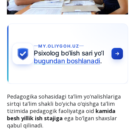
MY.OLIYGOH.UZ
Psixolog bo‘lish sari yo‘l
bugundan boshlanadi
.
Pedagogika sohasidagi ta’lim yo‘nalishlariga
sirtqi ta’lim shakli bo‘yicha o‘qishga ta’lim
tizimida pedagogik faoliyatga oid
kamida