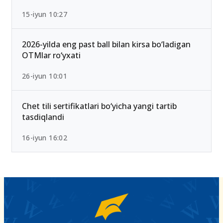
2026/2027 qabulda maksimal ball 189 Bo‘lib
qoldi — Yangi test mezonlari bilan tanishing
15-iyun 10:27
2026-yilda eng past ball bilan kirsa bo‘ladigan
OTMlar ro‘yxati
26-iyun 10:01
Chet tili sertifikatlari bo‘yicha yangi tartib
tasdiqlandi
16-iyun 16:02