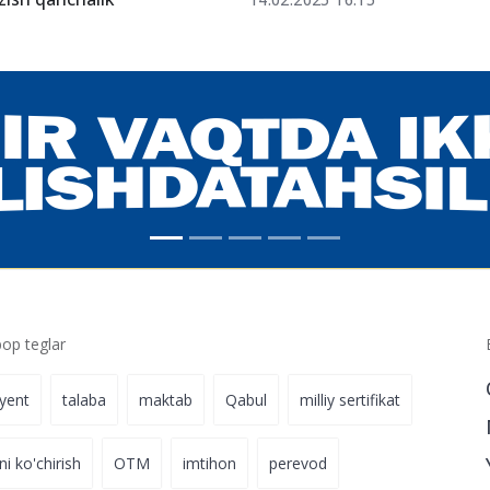
p teglar
iyent
talaba
maktab
Qabul
milliy sertifikat
ni ko'chirish
OTM
imtihon
perevod