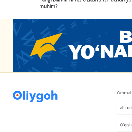
muhim?
Ommabo
abitur
O'qish