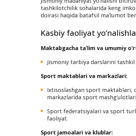
Jismoniy madaniyat yo‘nalishi bitiruv
tashkilotchilik sohalarida keng imko
doirasi haqida batafsil ma’lumot be
Kasbiy faoliyat yo‘nalishla
Maktabgacha ta’lim va umumiy o‘rt
Jismoniy tarbiya darslarini tashkil
Sport maktablari va markazlari:
Ixtisoslashgan sport maktablari, 
markazlarida sport mashg‘ulotlari
Sport federatsiyalari va sport tur
faoliyat.
Sport jamoalari va klublar: