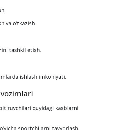
sh.
h va o‘tkazish.
ini tashkil etish.
imlarda ishlash imkoniyati.
avozimlari
bitiruvchilari quyidagi kasblarni
‘yicha sportchilarni tayyorlash.