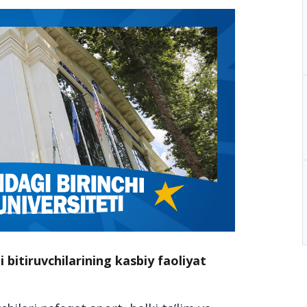
 bitiruvchilarining kasbiy faoliyat