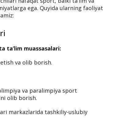
chilari nafaqat sport, balki ta’lim va
niyatlarga ega. Quyida ularning faoliyat
ramiz:
ri
a ta’lim muassasalari:
 etish va olib borish.
olimpiya va paralimpiya sport
ni olib borish.
lari markazlarida tashkiliy-uslubiy