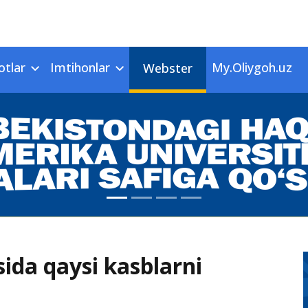
otlar
Imtihonlar
My.Oliygoh.uz
Webster
sida qaysi kasblarni