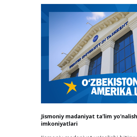
Jismoniy madaniyat ta’lim yo‘nalishi
imkoniyatlari