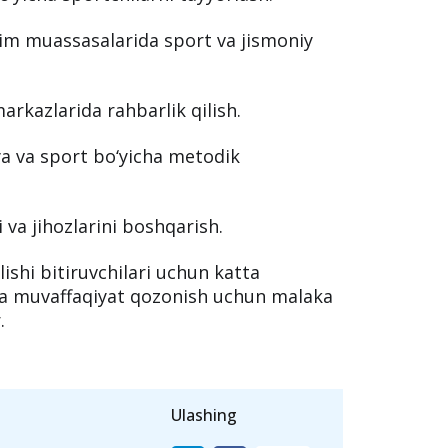
im muassasalarida sport va jismoniy
rkazlarida rahbarlik qilish.
ya va sport bo‘yicha metodik
 va jihozlarini boshqarish.
ishi bitiruvchilari uchun katta
ada muvaffaqiyat qozonish uchun malaka
.
Ulashing