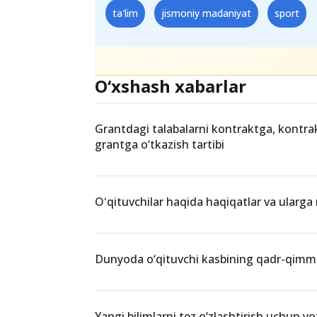
ta'lim
jismoniy madaniyat
sport
O‘xshash xabarlar
Grantdagi talabalarni kontraktga, kontra
grantga o‘tkazish tartibi
Oʻqituvchilar haqida haqiqatlar va ularga 
Dunyoda o‘qituvchi kasbining qadr-qimm
Yangi bilimlarni tez o‘zlashtirish uchun y