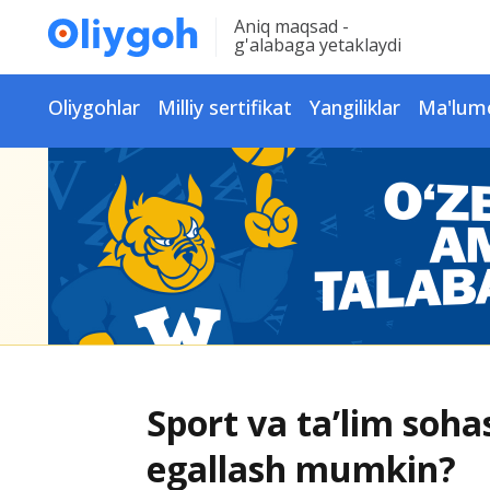
Aniq maqsad -
g'alabaga yetaklaydi
Oliygohlar
Milliy sertifikat
Yangiliklar
Ma'lum
Sport va ta’lim soha
egallash mumkin?