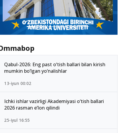
Ommabop
Qabul-2026: Eng past o‘tish ballari bilan kirish
mumkin bo‘lgan yo‘nalishlar
13-iyun 00:02
Ichki ishlar vazirligi Akademiyasi o‘tish ballari
2026 rasman e’lon qilindi
25-iyul 16:55