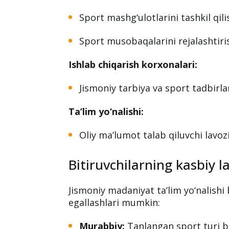
Sport mashg‘ulotlarini tashkil qili
Sport musobaqalarini rejalashtiris
Ishlab chiqarish korxonalari:
Jismoniy tarbiya va sport tadbirlar
Ta’lim yo‘nalishi:
Oliy ma’lumot talab qiluvchi lavoz
Bitiruvchilarning kasbiy l
Jismoniy madaniyat ta’lim yo‘nalishi 
egallashlari mumkin:
Murabbiy:
Tanlangan sport turi bo