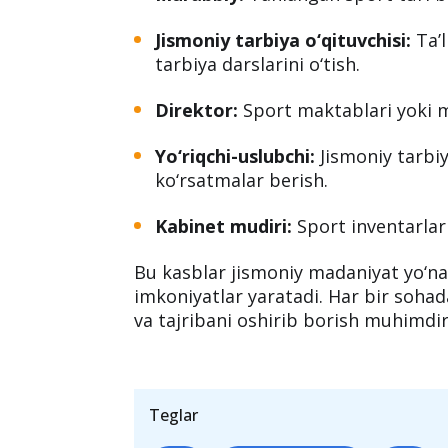
Jismoniy tarbiya o‘qituvchisi:
Ta’l
tarbiya darslarini o‘tish.
Direktor:
Sport maktablari yoki ma
Yo‘riqchi-uslubchi:
Jismoniy tarbi
ko‘rsatmalar berish.
Kabinet mudiri:
Sport inventarlari
Bu kasblar jismoniy madaniyat yo‘nal
imkoniyatlar yaratadi. Har bir soh
va tajribani oshirib borish muhimdir
Teglar